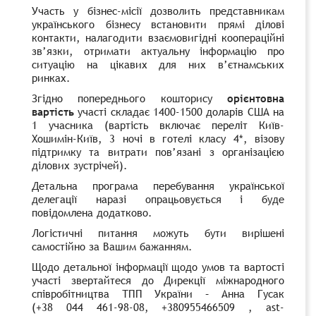
Участь у бізнес-місії дозволить представникам
українського бізнесу встановити прямі ділові
контакти, налагодити взаємовигідні коопераційні
зв’язки, отримати актуальну інформацію про
ситуацію на цікавих для них в’єтнамських
ринках.
Згідно попереднього кошторису
орієнтовна
вартість
участі складає 1400-1500 доларів США на
1 учасника (вартість включає переліт Київ-
Хошимін-Київ, 3 ночі в готелі класу 4*, візову
підтримку та витрати пов’язані з організацією
ділових зустрічей).
Детальна програма перебування української
делегації наразі опрацьовується і буде
повідомлена додатково.
Логістичні питання можуть бути вирішені
самостійно за Вашим бажанням.
Щодо детальної інформації щодо умов та вартості
участі звертайтеся до Дирекції міжнародного
співробітництва ТПП України – Анна Гусак
(+38 044 461-98-08, +380955466509 , ast-