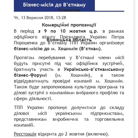
Бізнес-місія до В’єтнаму
Членство
Чт, 13 Вересня 2018, 13:28
Комерційні пропозиції
В період
з 9 по 10 жовтня ц.р.
в рамках
офіційного візиту Президента України Петра
Вінницька область
Порошенка до В’єтнаму ТПП України організовує
бізнес-місію до м. Хошимін (В’єтнам).
Протягом перебування у В’єтнамі члени місії
будуть присутні під час офіційних зустрічей,
братимуть участь в
Українсько-в’єтнамському
бізнес-форумі
(м. Хошимін), а також
відвідуватимуть провідні компанії м. Хошимін.
Також буде запропонована культурна програма та
ділові зустрічі з компаніями вибраного профілю та
сфери діяльності.
ТПП України пропонує долучитися до складу
ділової місії українським підприємствам,
представникам виробничих та торговельних
компаній.
Реєстрація
відкрита до 2 жовтня (включно).