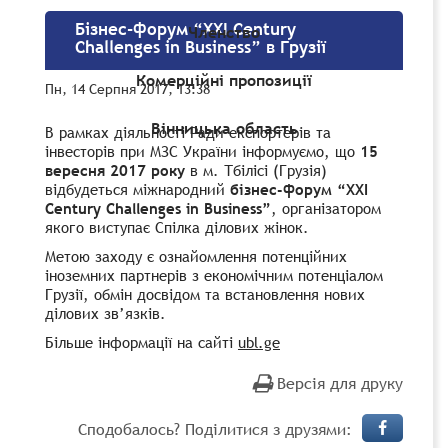
Бізнес-форум “XXI Century
Членство
Challenges in Business” в Грузії
Комерційні пропозиції
Пн, 14 Серпня 2017, 13:38
Вінницька область
В рамках діяльності Ради експортерів та
інвесторів при МЗС України інформуємо, що
15
вересня 2017 року
в м. Тбілісі (Грузія)
відбудеться міжнародний
бізнес-форум “XXI
Century Challenges in Business”
, організатором
якого виступає Спілка ділових жінок.
Метою заходу є ознайомлення потенційних
іноземних партнерів з економічним потенціалом
Грузії, обмін досвідом та встановлення нових
ділових зв’язків.
Більше інформації на сайті
ubl.ge
Версія для друку
Сподобалось? Поділитися з друзями: