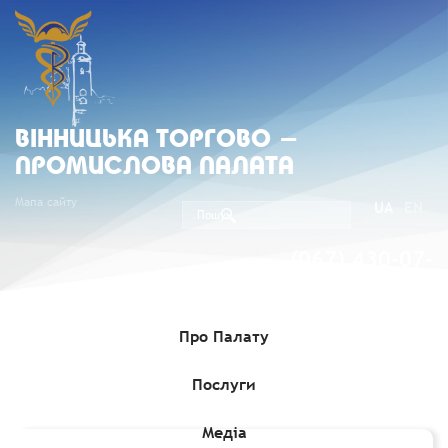
ВIННИЦЬКА ТОРГОВО -
ПРОМИСЛОВА ПАЛАТА
Мапа сайту
UA
EN
(067) 430-07-
05
Про Палату
Послуги
Головна
»
Медіа
»
Гранти, Проєкти, Програми для бізнесу
»
Безкоштовне навчання з фінансової грамотності для жінок
Медіа