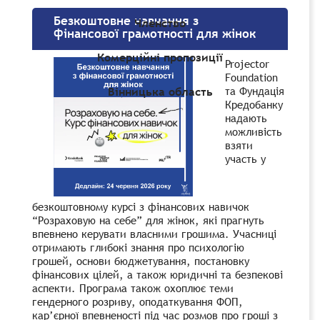
Безкоштовне навчання з
Членство
фінансової грамотності для жінок
Комерційні пропозиції
Projector
Foundation
та Фундація
Вінницька область
Кредобанку
надають
можливість
взяти
участь у
безкоштовному курсі з фінансових навичок
“Розраховую на себе” для жінок, які прагнуть
впевнено керувати власними грошима. Учасниці
отримають глибокі знання про психологію
грошей, основи бюджетування, постановку
фінансових цілей, а також юридичні та безпекові
аспекти. Програма також охоплює теми
гендерного розриву, оподаткування ФОП,
кар’єрної впевненості під час розмов про гроші з