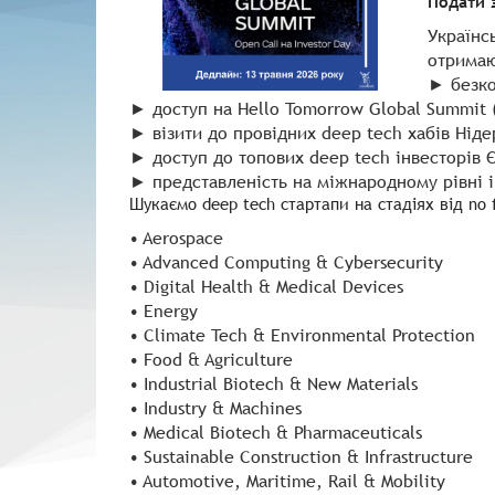
Подати 
Українс
отримаю
►
безко
►
доступ на Hello Tomorrow Global Summit 
►
візити до провідних deep tech хабів Ніде
►
доступ до топових deep tech інвесторів 
►
представленість на міжнародному рівні і
Шукаємо deep tech стартапи на стадіях від no f
• Aerospace
• Advanced Computing & Cybersecurity
• Digital Health & Medical Devices
• Energy
• Climate Tech & Environmental Protection
• Food & Agriculture
• Industrial Biotech & New Materials
• Industry & Machines
• Medical Biotech & Pharmaceuticals
• Sustainable Construction & Infrastructure
• Automotive, Maritime, Rail & Mobility