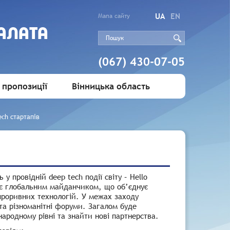
UA
EN
Мапа сайту
АЛАТА
(067) 430-07-05
 пропозиції
Вінницька область
ch стартапів
 провідній deep tech події світу – Hello
т є глобальним майданчиком, що об’єднує
 проривних технологій. У межах заходу
ї та різноманітні форуми. Загалом буде
народному рівні та знайти нові партнерства.