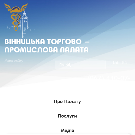
ВIННИЦЬКА ТОРГОВО -
ПРОМИСЛОВА ПАЛАТА
Мапа сайту
UA
EN
(067) 430-07-
05
Про Палату
Послуги
Головна
»
Медіа
»
Гранти, Проєкти, Програми для бізнесу
»
Безкоштовна участь у глобальному акселераторі для проєктів у
сфері Блакитної економіки
Медіа