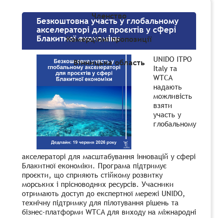
Членство
Безкоштовна участь у глобальному
акселераторі для проєктів у сфері
Блакитної економіки
Комерційні пропозиції
UNIDO ITPO
Вінницька область
Italy та
WTCA
надають
можливість
взяти
участь у
глобальному
акселераторі для масштабування інновацій у сфері
Блакитної економіки. Програма підтримує
проєкти, що сприяють стійкому розвитку
морських і прісноводних ресурсів. Учасники
отримають доступ до експертної мережі UNIDO,
технічну підтримку для пілотування рішень та
бізнес-платформи WTCA для виходу на міжнародні