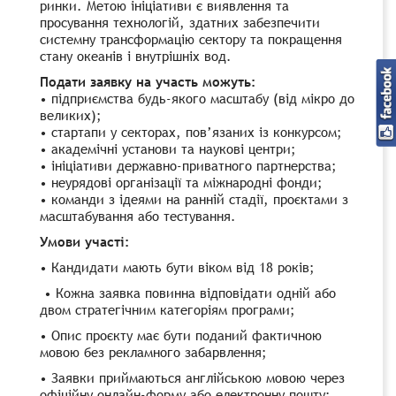
ринки. Метою ініціативи є виявлення та
просування технологій, здатних забезпечити
системну трансформацію сектору та покращення
стану океанів і внутрішніх вод.
Подати заявку на участь можуть:
• підприємства будь-якого масштабу (від мікро до
великих);
• стартапи у секторах, пов’язаних із конкурсом;
• академічні установи та наукові центри;
• ініціативи державно-приватного партнерства;
• неурядові організації та міжнародні фонди;
• команди з ідеями на ранній стадії, проєктами з
масштабування або тестування.
Умови участі:
• Кандидати мають бути віком від 18 років;
• Кожна заявка повинна відповідати одній або
двом стратегічним категоріям програми;
• Опис проєкту має бути поданий фактичною
мовою без рекламного забарвлення;
• Заявки приймаються англійською мовою через
офіційну онлайн-форму або електронну пошту;