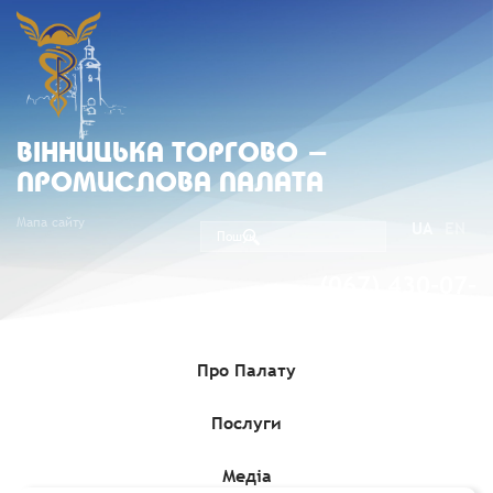
ВIННИЦЬКА ТОРГОВО -
ПРОМИСЛОВА ПАЛАТА
Мапа сайту
UA
EN
(067) 430-07-
05
Про Палату
Послуги
Головна
»
Медіа
»
Гранти, Проєкти, Програми для бізнесу
»
Безкоштовна участь у акселераторі для МСБ з впровадження
інновацій
Медіа