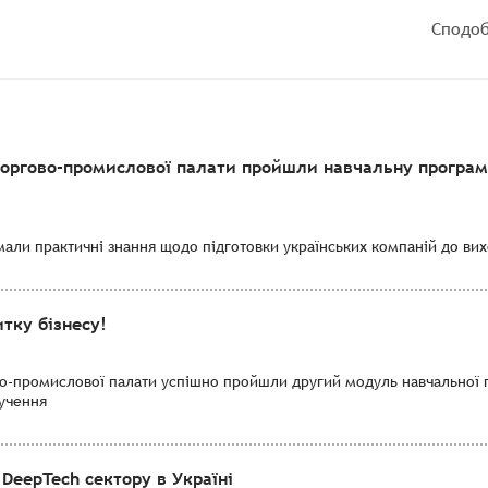
Сподоб
торгово-промислової палати пройшли навчальну програму
мали практичні знання щодо підготовки українських компаній до вихо
тку бізнесу!
во-промислової палати успішно пройшли другий модуль навчальної 
лучення
DeepTech сектору в Україні