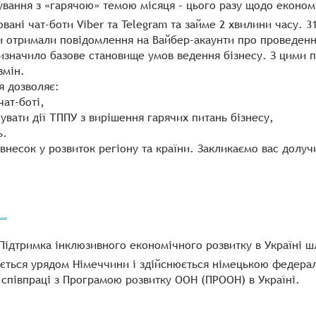
вання з «гарячою» темою місяця – цього разу щодо економ
ані чат-боти Viber та Telegram та займе 2 хвилини часу. 3
ни отримали повідомлення на Вайбер-акаунти про проведенн
визначило базове становище умов ведення бізнесу. З цими 
змін.
я дозволяє:
чат-боті,
увати дії ТППУ з вирішення гарячих питань бізнесу,
ь.
внесок у розвиток регіону та країни. Закликаємо вас долуч
/…
«Підтримка інклюзивного економічного розвитку в Україні ш
ється урядом Німеччини і здійснюється німецькою федерал
 співпраці з Програмою розвитку ООН (ПРООН) в Україні.