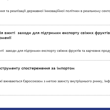
я та реалізації державної інноваційної політики в реальному секто
ія вжиті заходи для підтримки експорту свіжих фруктів
рменії
і заходи для підтримки експорту свіжих фруктів та харчових продук
нструменту спостереження за імпортом
які вживаються Євросоюзом з метою захисту внутрішнього ринку, ін