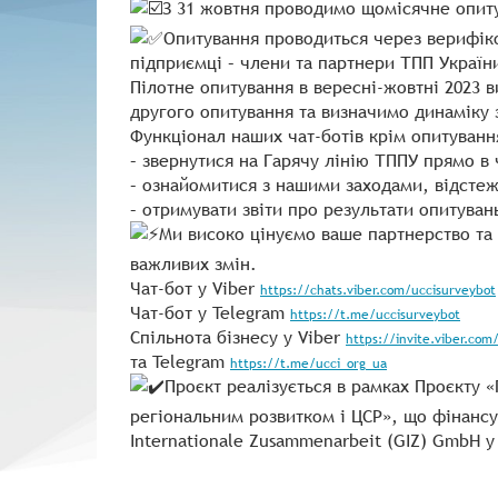
З 31 жовтня проводимо щомісячне опиту
Опитування проводиться через верифіков
підприємці – члени та партнери ТПП Украї
Пілотне опитування в вересні-жовтні 2023 
другого опитування та визначимо динаміку 
Функціонал наших чат-ботів крім опитуванн
– звернутися на Гарячу лінію ТППУ прямо в 
– ознайомитися з нашими заходами, відстеж
– отримувати звіти про результати опитуван
Ми високо цінуємо ваше партнерство та 
важливих змін.
Чат-бот у Viber
https://chats.viber.com/uccisurveybot
Чат-бот у Telegram
https://t.me/uccisurveybot
Спільнота бізнесу у Viber
https://invite.viber.com
та Telegram
https://t.me/ucci_org_ua
Проєкт реалізується в рамках Проєкту 
регіональним розвитком і ЦСР», що фінансу
Internationale Zusammenarbeit (GIZ) GmbH у