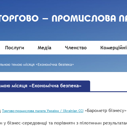
 ТОРГОВО - ПРОМИСЛОВА П
Послуги
Медіа
Членство
Комерційні
альною темою місяця «Економічна безпека»
емою місяця «Економічна безпека»
д
«Барометр бізнесу»
Торгово-промислова палата України / Ukrainian CCI
и у бізнес-середовищі та порівняти з пілотними результата