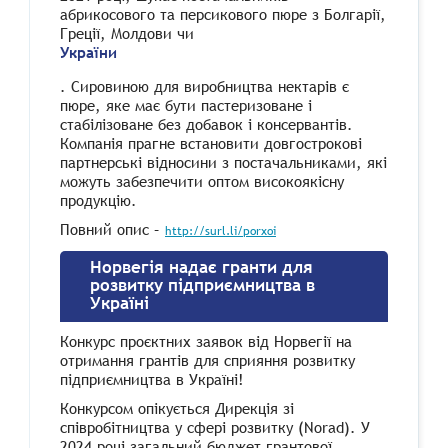
абрикосового та персикового пюре з Болгарії,
Греції, Молдови чи
України
. Сировиною для виробництва нектарів є
пюре, яке має бути пастеризоване і
стабілізоване без добавок і консервантів.
Компанія прагне встановити довгострокові
партнерські відносини з постачальниками, які
можуть забезпечити оптом високоякісну
продукцію.
Повний опис –
http://surl.li/porxoi
Норвегія надає гранти для
розвитку підприємництва в
Україні
Конкурс проєктних заявок від Норвегії на
отримання грантів для сприяння розвитку
підприємництва в Україні!
Конкурсом опікується Дирекція зі
співробітництва у сфері розвитку (Norad). У
2024 році загальний бюджет грантової