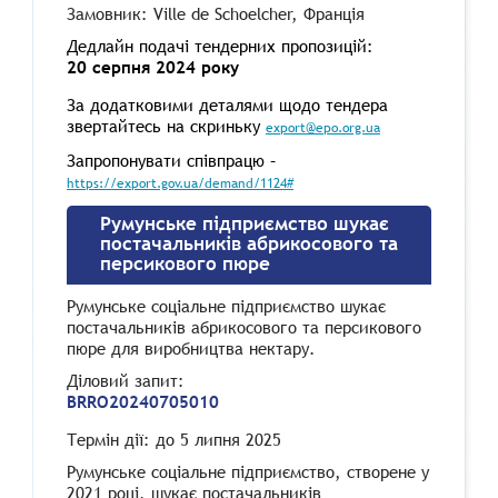
Замовник: Ville de Schoelcher, Франція
Дедлайн подачі тендерних пропозицій:
20 серпня 2024 року
За додатковими деталями щодо тендера
звертайтесь на скриньку
export@epo.org.ua
Запропонувати співпрацю –
https://export.gov.ua/demand/1124#
Румунське підприємство шукає
постачальників абрикосового та
персикового пюре
Румунське соціальне підприємство шукає
постачальників абрикосового та персикового
пюре для виробництва нектару.
Діловий запит
:
ВRRО20240705010
Термін дії: до
5 липня 2025
Румунське соціальне підприємство, створене у
2021 році, шукає постачальників