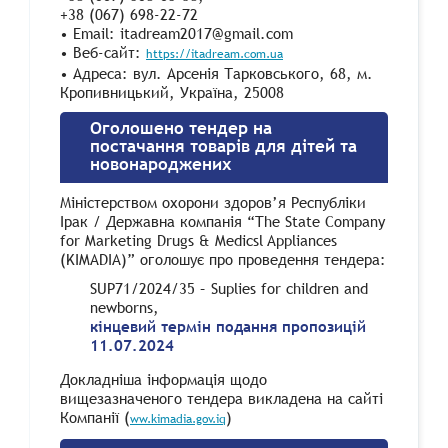
+38 (067) 698-22-72
• Email: itadream2017@gmail.com
• Веб-сайт:
https://itadream.com.ua
• Адреса: вул. Арсенія Тарковського, 68, м.
Кропивницький, Україна, 25008
Оголошено тендер на
постачання товарів для дітей та
новонароджених
Міністерством охорони здоров’я Республіки
Ірак / Державна компанія “The State Company
for Marketing Drugs & Medicsl Appliances
(KIMADIA)” оголошує про проведення тендера:
SUP71/2024/35 – Suplies for children and
newborns,
кінцевий термін подання пропозицій
11.07.2024
Докладніша інформація щодо
вищезазначеного тендера викладена на сайті
Компанії (
)
ww.kimadia.gov.iq