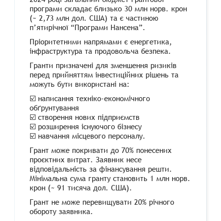
програми складає близько 30 млн норв. крон
(~ 2,73 млн дол. США) та є частиною
п’ятирічної “Програми Нансена”.
Пріоритетними напрямами є енергетика,
інфраструктура та продовольча безпека.
Гранти призначені для зменшення ризиків
перед прийняттям інвестиційних рішень та
можуть бути використані на:
☑️ написання техніко-економічного
обґрунтування
☑️ створення нових підприємств
☑️ розширення існуючого бізнесу
☑️ навчання місцевого персоналу.
Грант може покривати до 70% понесених
проєктних витрат. Заявник несе
відповідальність за фінансування решти.
Мінімальна сума гранту становить 1 млн норв.
крон (~ 91 тисяча дол. США).
Грант не може перевищувати 20% річного
обороту заявника.