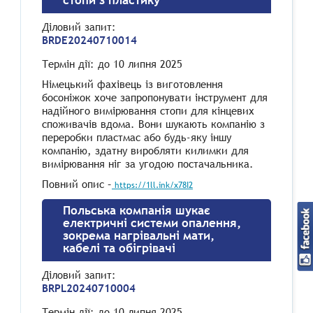
стопи з пластику
Діловий запит
:
BRDE20240710014
Термін дії
: до 10 липня 2025
Німецький фахівець із виготовлення
босоніжок хоче запропонувати інструмент для
надійного вимірювання стопи для кінцевих
споживачів вдома. Вони шукають компанію з
переробки пластмас або будь-яку іншу
компанію, здатну виробляти килимки для
вимірювання ніг за угодою постачальника.
Повний опис –
https://1ll.ink/x78I2
Польська компанія шукає
електричні системи опалення,
зокрема нагрівальні мати,
кабелі та обігрівачі
Діловий запит:
BRPL20240710004
Термін дії
: до 10 липня 2025