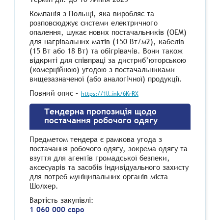
Компанія з Польщі, яка виробляє та
розповсюджує системи електричного
опалення, шукає нових постачальників (OEM)
для нагрівальних матів (150 Вт/м2), кабелів
(15 Вт або 18 Вт) та обігрівачів. Вони також
відкриті для співпраці за дистриб’юторською
(комерційною) угодою з постачальниками
вищезазначеної (або аналогічної) продукції.
Повний опис –
https://1ll.ink/6KrRX
Тендерна пропозиція щодо
постачання робочого одягу
Предметом тендера є рамкова угода з
постачання робочого одягу, зокрема одягу та
взуття для агентів громадської безпеки,
аксесуарів та засобів індивідуального захисту
для потреб муніципальних органів міста
Шолхер.
Вартість закупівлі:
1 060 000 євро