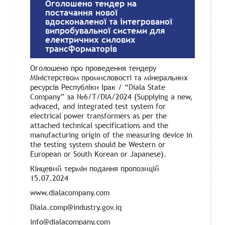
Оголошено тендер на
постачання нової
вдосконаленої та інтегрованої
випробувальної системи для
електричних силових
трансформаторів
Оголошено про проведення тендеру
Міністерством промисловості та мінеральних
ресурсів Республіки Ірак / “Diala State
Company” за №6/Т/DIA/2024 (Supplying a new,
advaced, and integrated test system for
electrical power transformers as per the
attached technical specifications and the
manufacturing origin of the measuring device in
the testing system should be Western or
European or South Korean or Japanese).
Кінцевий термін подання пропозицій
15.07.2024
www.dialacompany.com
Diala.comp@industry.gov.iq
info@dialacompany.com