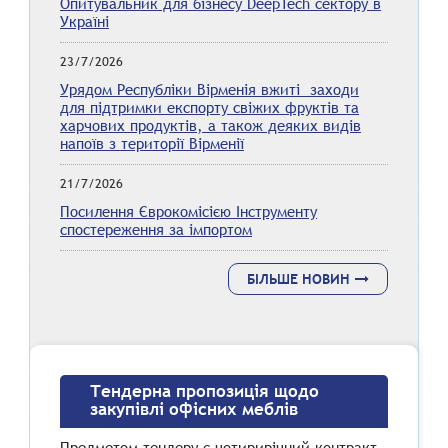
Опитувальник для бізнесу DeepTech сектору в
Україні
23/7/2026
Урядом Республіки Вірменія вжиті заходи
для підтримки експорту свіжих фруктів та
харчових продуктів, а також деяких видів
напоїв з території Вірменії
21/7/2026
Посилення Єврокомісією Інструменту
спостереження за імпортом
БІЛЬШЕ НОВИН
Тендерна пропозиція щодо
закупівлі офісних меблів
Предметом тендеру є чотирирічний контракт