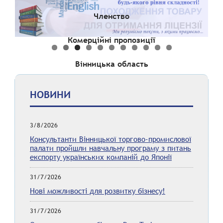
Членство
Комерційні пропозиції
Вінницька область
НОВИНИ
3/8/2026
Консультанти Вінницької торгово-промислової
палати пройшли навчальну програму з питань
експорту українських компаній до Японії
31/7/2026
Нові можливості для розвитку бізнесу!
31/7/2026