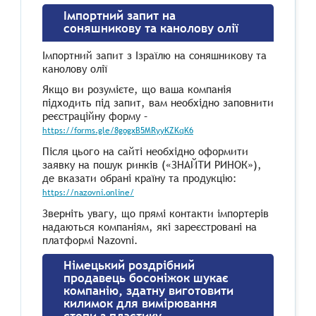
Імпортний запит на
соняшникову та канолову олії
Імпортний запит з Ізраїлю на соняшникову та
канолову олії
Якщо ви розумієте, що ваша компанія
підходить під запит, вам необхідно заповнити
реєстраційну форму –
https://forms.gle/8gogxB5MRyyKZKqK6
Після цього на сайті необхідно оформити
заявку на пошук ринків («ЗНАЙТИ РИНОК»),
де вказати обрані країну та продукцію:
https://nazovni.online/
Зверніть увагу, що прямі контакти імпортерів
надаються компаніям, які зареєстровані на
платформі Nazovni.
Німецький роздрібний
продавець босоніжок шукає
компанію, здатну виготовити
килимок для вимірювання