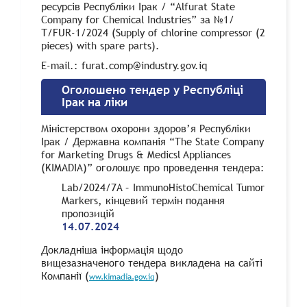
ресурсів Республіки Ірак / “Alfurat State
Company for Chemical Industries” за №1/
Т/FUR-1/2024 (Supply of chlorine compressor (2
pieces) with spare parts).
E-mail.: furat.comp@industry.gov.iq
Оголошено тендер у Республіці
Ірак на ліки
Міністерством охорони здоров’я Республіки
Ірак / Державна компанія “The State Company
for Marketing Drugs & Medicsl Appliances
(KIMADIA)” оголошує про проведення тендера:
Lab/2024/7A – ImmunoHistoChemical Tumor
Markers, кінцевий термін подання
пропозицій
14.07.2024
Докладніша інформація щодо
вищезазначеного тендера викладена на сайті
Компанії (
)
ww.kimadia.gov.iq