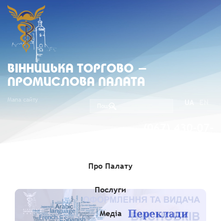
ВIННИЦЬКА ТОРГОВО -
ПРОМИСЛОВА ПАЛАТА
Мапа сайту
UA
EN
(067) 430-07-
05
Про Палату
Послуги
Медіа