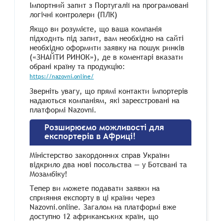
Імпортний запит з Португалії на програмовані
логічні контролери (ПЛК)
Якщо ви розумієте, що ваша компанія
підходить під запит, вам необхідно на сайті
необхідно оформити заявку на пошук ринків
(«ЗНАЙТИ РИНОК»), де в коментарі вказати
обрані країну та продукцію:
https://nazovni.online/
Зверніть увагу, що прямі контакти імпортерів
надаються компаніям, які зареєстровані на
платформі Nazovni.
Розширюємо можливості для
експортерів в Африці!
Міністерство закордонних справ України
відкрило два нові посольства — у Ботсвані та
Мозамбіку!
Тепер ви можете подавати заявки на
сприяння експорту в ці країни через
Nazovni.online. Загалом на платформі вже
доступно 12 африканських країн, що