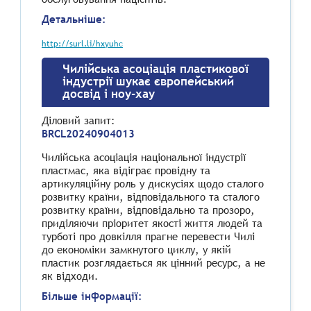
Детальніше:
http://surl.li/hxyuhc
Чилійська асоціація пластикової
індустрії шукає європейський
досвід і ноу-хау
Діловий запит
:
BRCL20240904013
Чилійська асоціація національної індустрії
пластмас, яка відіграє провідну та
артикуляційну роль у дискусіях щодо сталого
розвитку країни, відповідального та сталого
розвитку країни, відповідально та прозоро,
приділяючи пріоритет якості життя людей та
турботі про довкілля прагне перевести Чилі
до економіки замкнутого циклу, у якій
пластик розглядається як цінний ресурс, а не
як відходи.
Більше інформації: