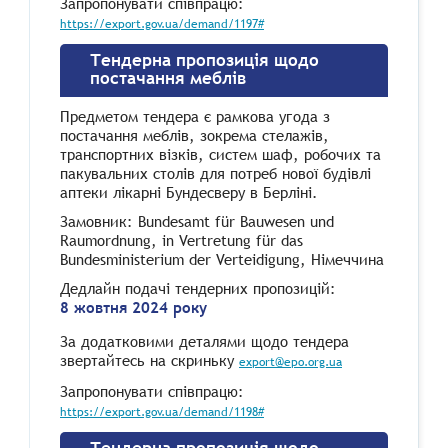
Запропонувати співпрацю:
https://export.gov.ua/demand/1197#
Тендерна пропозиція щодо
постачання меблів
Предметом тендера є рамкова угода з
постачання меблів, зокрема стелажів,
транспортних візків, систем шаф, робочих та
пакувальних столів для потреб нової будівлі
аптеки лікарні Бундесверу в Берліні.
Замовник: Bundesamt für Bauwesen und
Raumordnung, in Vertretung für das
Bundesministerium der Verteidigung, Німеччина
Дедлайн подачі тендерних пропозицій:
8 жовтня 2024 року
За додатковими деталями щодо тендера
звертайтесь на скриньку
export@epo.org.ua
Запропонувати співпрацю:
https://export.gov.ua/demand/1198#