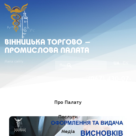
ВIННИЦЬКА ТОРГОВО -
ПРОМИСЛОВА ПАЛАТА
Мапа сайту
UA
EN
(067) 430-07-
05
Про Палату
Послуги
Медіа