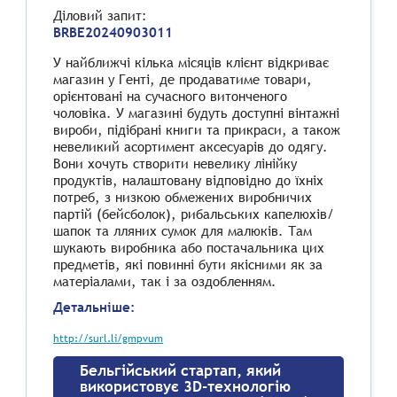
Діловий запит
:
BRBE20240903011
У найближчі кілька місяців клієнт відкриває
магазин у Генті, де продаватиме товари,
орієнтовані на сучасного витонченого
чоловіка. У магазині будуть доступні вінтажні
вироби, підібрані книги та прикраси, а також
невеликий асортимент аксесуарів до одягу.
Вони хочуть створити невелику лінійку
продуктів, налаштовану відповідно до їхніх
потреб, з низкою обмежених виробничих
партій (бейсболок), рибальських капелюхів/
шапок та лляних сумок для малюків. Там
шукають виробника або постачальника цих
предметів, які повинні бути якісними як за
матеріалами, так і за оздобленням.
Детальніше:
http://surl.li/gmpvum
Бельгійський стартап, який
використовує 3D-технологію