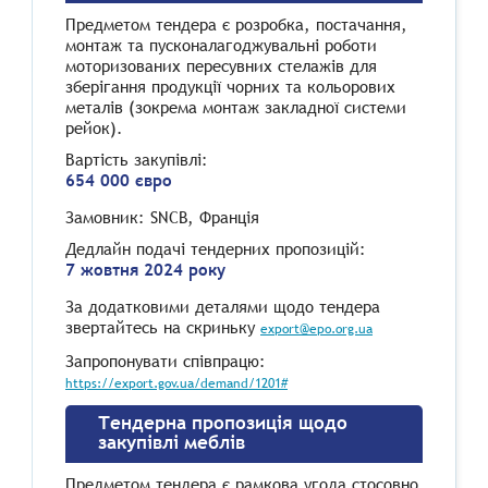
Предметом тендера є розробка, постачання,
монтаж та пусконалагоджувальні роботи
моторизованих пересувних стелажів для
зберігання продукції чорних та кольорових
металів (зокрема монтаж закладної системи
рейок).
Вартість закупівлі:
654 000 євро
Замовник: SNCB, Франція
Дедлайн подачі тендерних пропозицій:
7 жовтня 2024 року
За додатковими деталями щодо тендера
звертайтесь на скриньку
export@epo.org.ua
Запропонувати співпрацю:
https://export.gov.ua/demand/1201#
Тендерна пропозиція щодо
закупівлі меблів
Предметом тендера є рамкова угода стосовно