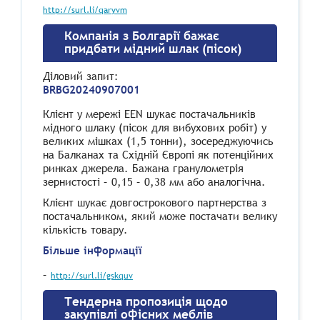
http://surl.li/qaryvm
Компанія з Болгарії бажає
придбати мідний шлак (пісок)
Діловий запит
:
BRBG20240907001
Клієнт у мережі EEN шукає постачальників
мідного шлаку (пісок для вибухових робіт) у
великих мішках (1,5 тонни), зосереджуючись
на Балканах та Східній Європі як потенційних
ринках джерела. Бажана гранулометрія
зернистості – 0,15 – 0,38 мм або аналогічна.
Клієнт шукає довгострокового партнерства з
постачальником, який може постачати велику
кількість товару.
Більше інформації
–
http://surl.li/gskquv
Тендерна пропозиція щодо
закупівлі офісних меблів