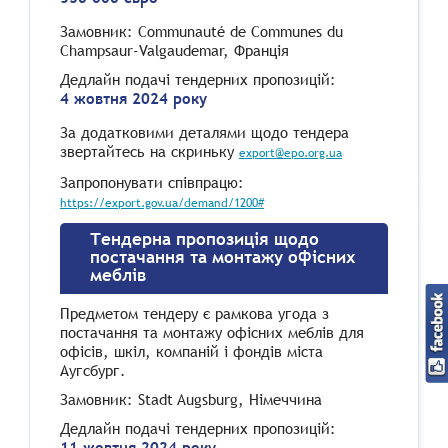
Замовник: Communauté de Communes du
Champsaur-Valgaudemar, Франція
Дедлайн подачі тендерних пропозицій:
4 жовтня 2024 року
За додатковими деталями щодо тендера
звертайтесь на скриньку
export@epo.org.ua
Запропонувати співпрацю:
https://export.gov.ua/demand/1200#
Тендерна пропозиція щодо
постачання та монтажу офісних
меблів
Предметом тендеру є рамкова угода з
постачання та монтажу офісних меблів для
офісів, шкіл, компаній і фондів міста
Аугсбург.
Замовник: Stadt Augsburg, Німеччина
Дедлайн подачі тендерних пропозицій:
11 жовтня 2024 року