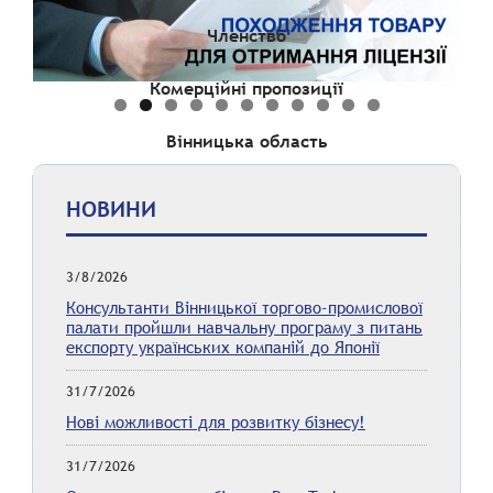
Членство
Комерційні пропозиції
Вінницька область
НОВИНИ
3/8/2026
Консультанти Вінницької торгово-промислової
палати пройшли навчальну програму з питань
експорту українських компаній до Японії
31/7/2026
Нові можливості для розвитку бізнесу!
31/7/2026