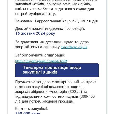
закупівлі меблів, зокрема офісних меблів,
шкільних та меблів для дитячого садка для
потреб муніципалітету.
Замовник: Lappeenrannan kaupunki, Фінляндія
Дедлайн подачі тендерних пропозицій:
16 жовтня 2024 року
За додатковими деталями щодо тендера
звертайтесь на скриньку
export@epo.org.ua
Запропонувати співпрацю:
https://export.gov.ua/demand/1202#
Тендерна пропозиція щодо
закупівлі ящиків
Предметом тендера є чотирирічний контракт
стосовно закупівлі компостних ящиків,
зокрема збірних компостерів (800 л.) та
індивідуальних компостних ящиків (300-400
л.) для потреб місцевої громади.
Вартість закупівлі:
350 000 євро