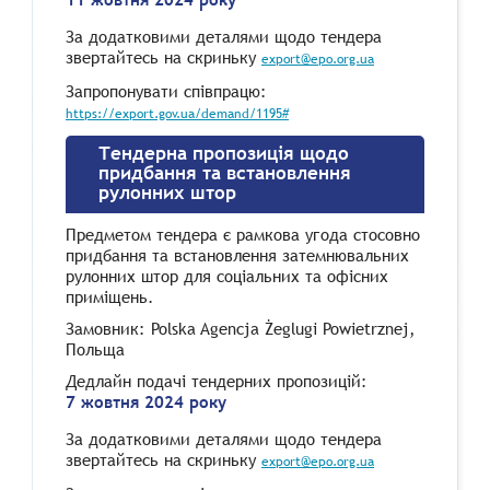
За додатковими деталями щодо тендера
звертайтесь на скриньку
export@epo.org.ua
Запропонувати співпрацю:
https://export.gov.ua/demand/1195#
Тендерна пропозиція щодо
придбання та встановлення
рулонних штор
Предметом тендера є рамкова угода стосовно
придбання та встановлення затемнювальних
рулонних штор для соціальних та офісних
приміщень.
Замовник: Polska Agencja Żeglugi Powietrznej,
Польща
Дедлайн подачі тендерних пропозицій:
7 жовтня 2024 року
За додатковими деталями щодо тендера
звертайтесь на скриньку
export@epo.org.ua