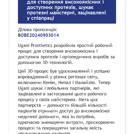
для створення високоякісних і
доступних протезів, шукає
протезні майстерні, зацікавлені
у співпраці
Ділова пропозиція
:
BOBE20240903014
Ugani Prosthetics розробила простий робочий
процес для створення високоякісних і
доступних протезів і ортопедичних виробів за
допомогою 3D-технологій.
Цей 3D-процес був удосконалений і успішно
впроваджений у різних регіонах світу,
включаючи Кенію, Непал і Малайзію. Тепер
Ugani шукає глобальних партнерів, які
зацікавлені в застосуванні цього робочого
процесу у своїх майстернях. Мета цих
партнерств — допомогти більшій кількості
пацієнтів отримати доступ до високоякісної
медичної допомоги, яка їм потрібна,
одночасно зменшуючи витрати, прискорюючи
процеси та покращуючи загальну якість
обслуговування пацієнтів.