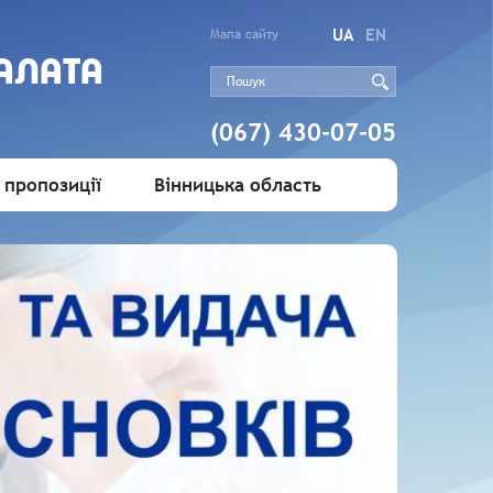
UA
EN
Мапа сайту
АЛАТА
(067) 430-07-05
 пропозиції
Вінницька область