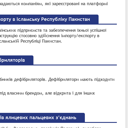
 надаються компаніям, які зареєстровані на платформі
орту в Ісламську Республіку Пакистан
їнських підприємств та забезпечення їхньої успішної
нструкцію стосовно здійснення імпорту/експорту в
сламській Республіці Пакистан.
бриляторів
обників дефібриляторів. Дефібрилятори мають підходити
під власним брендом, але відкрита і для інших
ків ялицевих пальцевих з’єднань