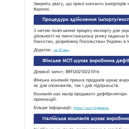
Зверніть увагу, що прямі контакти імпортерів
Nazovni.
Процедури здійснення імпорту/експ
З метою полегшення процесу експорту для укра
діяльності на пакистанському ринку надаємо І
Пакистан, розроблену Посольством України в І
Додаток:
.
на 22 арк
Фінське МСП шукає виробника дефі
Діловий запит:
BRFI20250221016
Фінська компанія прямих продажів шукає вир
як для споживачів, так і для підприємств.
Компанія має намір продавати дефібрилятори 
пропозицій.
Більше інформації:
https://surl.li/gkabwz
Італійська компанія шукає виробни