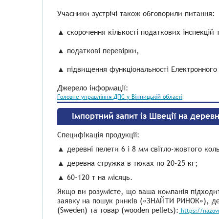
Учасники зустрічі також обговорили питання:
▲ скорочення кількості податкових інспекцій 
▲ податкові перевірки,
▲ підвищення функціональності Електронного 
Джерело інформації:
Головне управління ДПС у Вінницькій області
Імпортний запит із Швеції на дерев
Специфікація продукції:
▲ деревні пелети 6 і 8 мм світло-жовтого коль
▲ деревна стружка в тюках по 20-25 кг;
▲ 60-120 т на місяць.
Якщо ви розумієте, що ваша компанія підходит
заявку на пошук ринків («ЗНАЙТИ РИНОК»), де 
(Sweden) та товар (wooden pellets):
https://nazovn