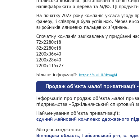
Італійська компанія, розташована в серці Сици
напівфабрикати з дерева та МДФ. Ці продукти п
На початку 2022 року компанія уклала угоду п
фанеру, і співпраця була успішною. Через вис
виробників ялицевих пальцевих з’єднань.
Спочатку компанія зацікавлена ​​у придбанні на
72x2280x18
82x2280x18
2200x36x40
2200x28x40
2200x115x27
Більше інформації:
https://surl.li/dzmghl
Продаж об’єкта малої приватизації 
Інформація про продаж об’єкта малої прив
підприємства «Бджільнянський спиртовий з
Найменування об’єкта приватизації:
єдиний майновий комплекс державного під
Місцезнаходження:
Вінницька область, Гайсинський р-н, с. Бдж