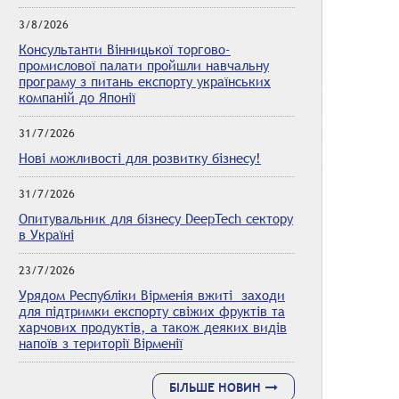
3/8/2026
Консультанти Вінницької торгово-
промислової палати пройшли навчальну
програму з питань експорту українських
компаній до Японії
31/7/2026
Нові можливості для розвитку бізнесу!
31/7/2026
Опитувальник для бізнесу DeepTech сектору
в Україні
23/7/2026
Урядом Республіки Вірменія вжиті заходи
для підтримки експорту свіжих фруктів та
харчових продуктів, а також деяких видів
напоїв з території Вірменії
БІЛЬШЕ НОВИН