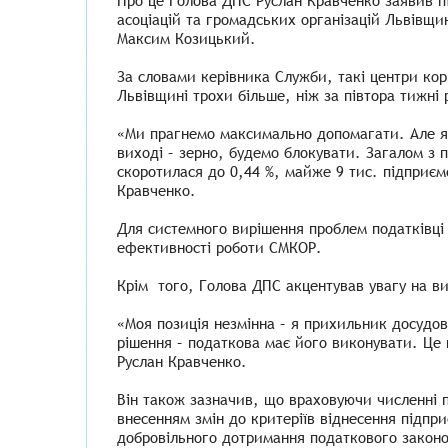
Про це Голова ДПС Руслан Кравченко заявив під
асоціацій та громадських організацій Львівщи
Максим Козицький.
За словами керівника Служби, такі центри ко
Львівщині трохи більше, ніж за півтора тижні
«Ми прагнемо максимально допомагати. Але як
виході – зерно, будемо блокувати. Загалом з 
скоротилася до 0,44 %, майже 9 тис. підприєм
Кравченко.
Для системного вирішення проблем податківці
ефективності роботи СМКОР.
Крім того, Голова ДПС акцентував увагу на ви
«Моя позиція незмінна – я прихильник досудо
рішення – податкова має його виконувати. Це
Руслан Кравченко.
Він також зазначив, що враховуючи численні п
внесенням змін до критеріїв віднесення підпр
добровільного дотримання податкового закон