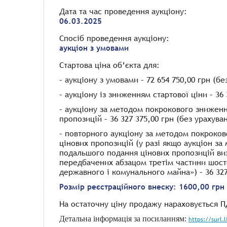
Дата та час проведення аукціону:
06
.03.2025
Спосіб проведення аукціону:
аукціон з умовами
Стартова ціна об’єкта для:
– аукціону з умовами – 72 654 750,00 грн (б
– аукціону із зниженням стартової ціни – 36
– аукціону за методом покрокового зниженн
пропозицій – 36 327 375,00 грн (без урахува
– повторного аукціону за методом покроков
цінових пропозицій (у разі якщо аукціон за
подальшого подання цінових пропозицій виз
передбачених абзацом третім частини шосто
державного і комунального майна») – 36 327
Розмір реєстраційного внеску: 1600,00 грн
На остаточну ціну продажу нараховується П
Детальна інформація за посиланням:
https://surl.l