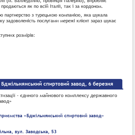
лії (м. Валледолмо, провінція Палермо), виробляє
родаються як по всій Італії, так і за кордоном.
ро партнерство з турецькою компанією, яка шукала
оку задоволеність послугами мережі клієнт зараз шукає
ступних розмірів:
– Бджільнянський спиртовий завод, 6 березня
атизації – єдиного майнового комплексу державного
авод»
приємства «Бджільнянський спиртовий завод»
ільна, вул. Заводська, 53