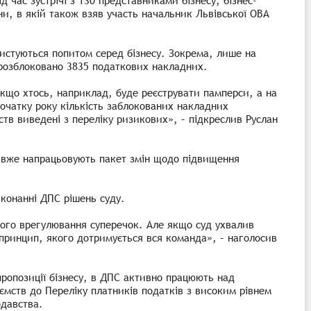
 час зустрічі з 130 представниками бізнесу, бізнес-
ни, в якій також взяв участь начальник Львівської ОВА
ристуються попитом серед бізнесу. Зокрема, лише на
 розблоковано 3835 податкових накладних.
що хтось, наприклад, буде реєструвати памперси, а на
початку року кількість заблокованих накладних
ств виведені з переліку ризикових», – підкреслив Руслан
 вже напрацьовують пакет змін щодо підвищення
конанні ДПС рішень суду.
вого врегулювання суперечок. Але якщо суд ухвалив
 принцип, якого дотримується вся команда», – наголосив
ропозиції бізнесу, в ДПС активно працюють над
иємств до Переліку платників податків з високим рівнем
одавства.