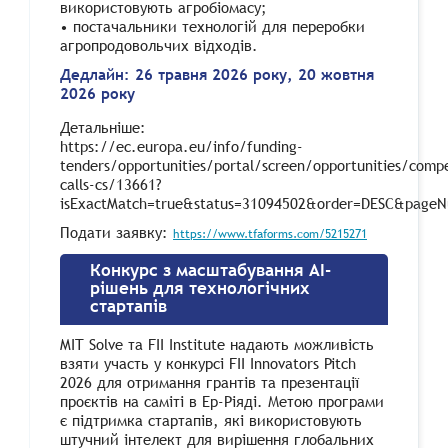
використовують агробіомасу;
• постачальники технологій для переробки
агропродовольчих відходів.
Дедлайн: 26 травня 2026 року, 20 жовтня
2026 року
Детальніше:
https://ec.europa.eu/info/funding-
tenders/opportunities/portal/screen/opportunities/compe
calls-cs/13661?
isExactMatch=true&status=31094502&order=DESC&pageN
Подати заявку:
https://www.tfaforms.com/5215271
Конкурс з масштабування AI-
рішень для технологічних
стартапів
MIT Solve та FII Institute надають можливість
взяти участь у конкурсі FII Innovators Pitch
2026 для отримання грантів та презентації
проєктів на саміті в Ер-Ріяді. Метою програми
є підтримка стартапів, які використовують
штучний інтелект для вирішення глобальних