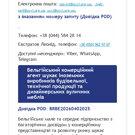
Електронна пошта:
,
soo-ird@ucci.org.ua
mgb-
,
zed@ucci.org.ua
, ucci@ucci.org.ua
з вказанням номеру запиту (Довідка POD)
.
Телефон: +38 (044) 584 28 14
Євстратов Леонід, телефон:
+38 (050) 962 97 07
Доступні месенджери: Viber, WhatsApp,
Telegram
Бельгійський комерційний
агент шукає іноземних
виробників будівельної,
технічної продукції та
дизайнерських вуличних
меблів
Довідка POD:
BRBE20260402025
Бельгійське мале та середнє підприємство з
багаторічним досвідом у комерційному
представництві та розвитку ринку шукає