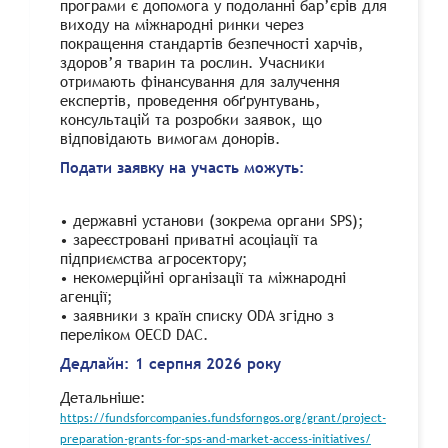
програми є допомога у подоланні бар’єрів для
виходу на міжнародні ринки через
покращення стандартів безпечності харчів,
здоров’я тварин та рослин. Учасники
отримають фінансування для залучення
експертів, проведення обґрунтувань,
консультацій та розробки заявок, що
відповідають вимогам донорів.
Подати заявку на участь можуть:
• державні установи (зокрема органи SPS);
• зареєстровані приватні асоціації та
підприємства агросектору;
• некомерційні організації та міжнародні
агенції;
• заявники з країн списку ODA згідно з
переліком OECD DAC.
Дедлайн: 1 серпня 2026 року
Детальніше:
https://fundsforcompanies.fundsforngos.org/grant/project-
preparation-grants-for-sps-and-market-access-initiatives/