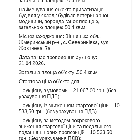
загальною площею 50,4 кв.м;
Найменування об’єкта приватизації:
будівля у складі: будівля ветеринарної
медицини, веранда ганок площею,
загальною площею 50,4 кв.м;
Місцезнаходження: Вінницька обл.,
Жмеринський р-н., с. Северинівка, вул.
Жовтнева, 7а
Дата та час проведення аукціону:
21.04.2026.
Загальна площа об’єкту:.50,4 кв.м.
Стартова ціна об’єкта для:
– аукціону з умовами – 21 067,00 грн. (без
урахування ПДВ);
– аукціону із зниженням стартової ціни – 10
533,50 грн. (без урахування ПДВ);
– аукціону за методом покрокового
зниження стартової ціни та подальшого
подання цінових пропозицій – 10 533,50
грн. (без урахування ПДВ);