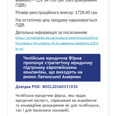
майна») – 119 547,00 грн. (без урахування
ПДВ).
Розмір реєстраційного внеску: 1729,40 грн
На остаточну ціну продажу нараховується
ПДВ.
Детальна інформація за посиланням:
https://privatization.gov.ua/product/nezhytlova-budivlya-
lit-a-tambur-lit-a-tambur-lit-a1-zagalnoyu-ploshheyu-215-4-
kv-m/
Чилійська юридична фірма
пропонує стратегічну юридичну
підтримку європейським
компаніям, що виходять на
ринок Латинської Америки
Довідка POD:
BOCL20260331030
Чилійська юридична фірма, яка надає
юридичні послуги, спрямовані на виробниче
та комерційне розширення як для чилійських,
так і для іноземних компаній.