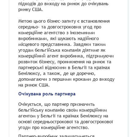
підходів до виходу на ринок до очікувань
ринку США.
Метою цього бізнес-запиту є встановлення
середньо- та довгострокових угод про
комерційне агентство з іноземними
виробниками, які шукають надійного
місцевого представника. Завдяки таким
угодам бельгійська компанія діятиме як
комерційний агент виробника, підтримуючи
розвиток бізнесу, проникнення на ринок та
партнерські відносини в Бельгії та країнах
Бенілюксу, а також, де це доречно,
допомагаючи з першими кроками до виходу
на ринок США.
Очікувана роль партнера
Очікується, що партнер призначить
бельгійську компанію своїм комерційним
агентом у Бельгії та країнах Бенілюксу на
основі середньострокової та довгострокової
угоди про комерційне агентство.
Партнер
-виробник залишатиметься