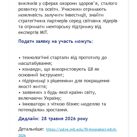
викликів у сферах охорони здоров’я, сталого
розвитку та освіти. Учасники отримають
можливість залучити інвестиції, знайти
стратегічних партнерів серед світових лідерів
та отримати менторську підтримку від
експертів MIT.
Подати заявку на участь можуть:
• технологічні стартапи від прототипу до
масштабування;
• команди, що використовують ШІ як
основний інструмент;
• підприємці з рішеннями для покращення
якості життя;
• заявники з будь-якої країни світу,
включаючи Україну;
• інноватори з чіткою бізнес-моделлю та
потенціалом зростання.
Дедлайн: 28 травня 2026 року
Детальніше:
https://solve.mit.edu/fii-innovators-pitch-
2026