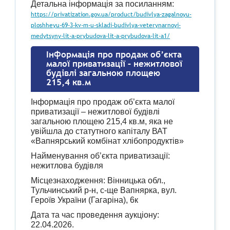
Детальна інформація за посиланням:
https://privatization.gov.ua/product/budivlya-zagalnoyu-
ploshheyu-69-3-kv-m-u-skladi-budivlya-veterynarnoyi-
medytsyny-lit-a-prybudova-lit-a-prybudova-lit-a1/
Інформація про продаж об’єкта
малої приватизації – нежитлової
будівлі загальною площею
215,4 кв.м
Інформація про продаж об’єкта малої
приватизації – нежитлової будівлі
загальною площею 215,4 кв.м, яка не
увійшла до статутного капіталу ВАТ
«Вапнярський комбінат хлібопродуктів»
Найменування об’єкта приватизації:
нежитлова будівля
Місцезнаходження: Вінницька обл.,
Тульчинський р-н, с-ще Вапнярка, вул.
Героїв України (Гагаріна), 6к
Дата та час проведення аукціону:
22.04.2026.