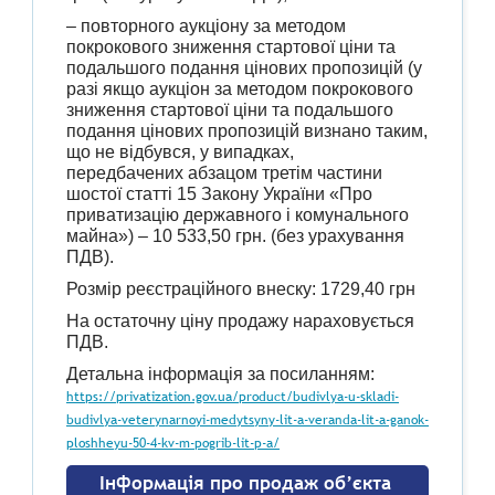
– повторного аукціону за методом
покрокового зниження стартової ціни та
подальшого подання цінових пропозицій (у
разі якщо аукціон за методом покрокового
зниження стартової ціни та подальшого
подання цінових пропозицій визнано таким,
що не відбувся, у випадках,
передбачених абзацом третім частини
шостої статті 15 Закону України «Про
приватизацію державного і комунального
майна») – 10 533,50 грн. (без урахування
ПДВ).
Розмір реєстраційного внеску: 1729,40 грн
На остаточну ціну продажу нараховується
ПДВ.
Детальна інформація за посиланням:
https://privatization.gov.ua/product/budivlya-u-skladi-
budivlya-veterynarnoyi-medytsyny-lit-a-veranda-lit-a-ganok-
ploshheyu-50-4-kv-m-pogrib-lit-p-a/
Інформація про продаж об’єкта