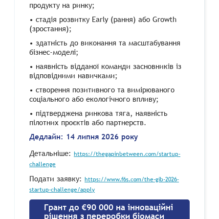
продукту на ринку;
•
стадія розвитку Early (рання) або Growth
(зростання);
•
здатність до виконання та масштабування
бізнес-моделі;
•
наявність відданої команди засновників із
відповідними навичками;
•
створення позитивного та вимірюваного
соціального або екологічного впливу;
•
підтверджена ринкова тяга, наявність
пілотних проєктів або партнерств.
Дедлайн: 14 липня 2026 року
Детальніше:
https://thegapinbetween.com/startup-
challenge
Подати заявку:
https://www.f6s.com/the-gib-2026-
startup-challenge/apply
Грант до €90 000 на інноваційні
рішення з переробки біомаси