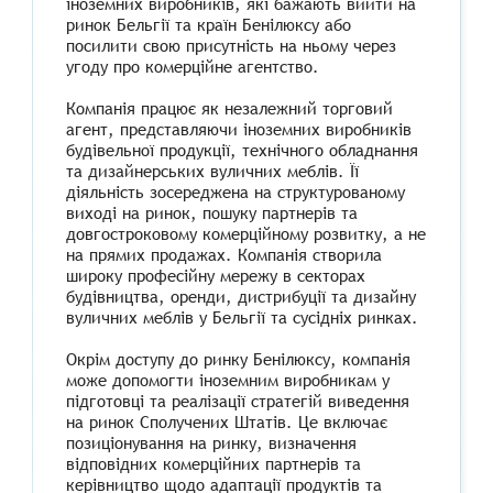
іноземних виробників, які бажають вийти на
ринок Бельгії та країн Бенілюксу або
посилити свою присутність на ньому через
угоду про комерційне агентство.
Компанія працює як незалежний торговий
агент, представляючи іноземних виробників
будівельної продукції, технічного обладнання
та дизайнерських вуличних меблів. Її
діяльність зосереджена на структурованому
виході на ринок, пошуку партнерів та
довгостроковому комерційному розвитку, а не
на прямих продажах. Компанія створила
широку професійну мережу в секторах
будівництва, оренди, дистрибуції та дизайну
вуличних меблів у Бельгії та сусідніх ринках.
Окрім доступу до ринку Бенілюксу, компанія
може допомогти іноземним виробникам у
підготовці та реалізації стратегій виведення
на ринок Сполучених Штатів. Це включає
позиціонування на ринку, визначення
відповідних комерційних партнерів та
керівництво щодо адаптації продуктів та