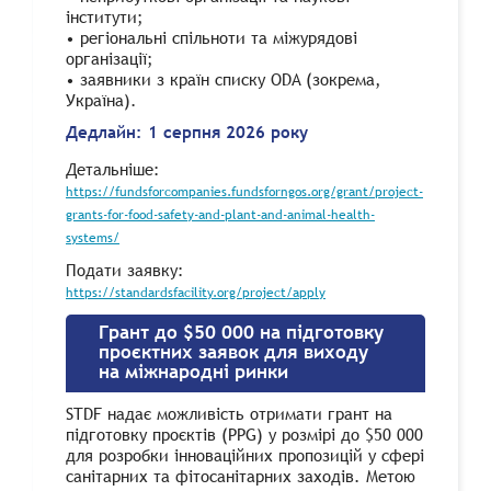
інститути;
• регіональні спільноти та міжурядові
організації;
• заявники з країн списку ODA (зокрема,
Україна).
Дедлайн: 1 серпня 2026 року
Детальніше:
https://fundsforcompanies.fundsforngos.org/grant/project-
grants-for-food-safety-and-plant-and-animal-health-
systems/
Подати заявку:
https://standardsfacility.org/project/apply
Грант до $50 000 на підготовку
проєктних заявок для виходу
на міжнародні ринки
STDF надає можливість отримати грант на
підготовку проєктів (PPG) у розмірі до $50 000
для розробки інноваційних пропозицій у сфері
санітарних та фітосанітарних заходів. Метою