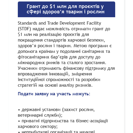
Грант до $1 млн для проєктів у
сфері здоров’я тварин і рослин
Standards and Trade Development Facility
(STDF) надає можливість отримати грант до
$1 млн на реалізацію проєктів для
покращення стандартів харчової безпеки,
здоров’я рослин і тварин. Метою програми є
допомога країнам у подоланні санітарних та
фітосанітарних бар’єрів для доступу до
міжнародних ринків та сталого зростання.
Учасники отримають фінансову підтримку для
впровадження інновацій, зміцнення
інституційної спроможності та розробки
стратегій на основі аналізу ризиків.
Подати заявку на участь можуть:
• державні установи (захист рослин,
ветеринарні служби);
• приватні підприємства та бізнес-асоціації
харчового сектору;
• неприбуткові організації та наукові