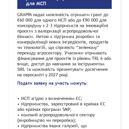
для МСП
GRAPPA надає можливість отримати грант до
€60 000 для одного МСП або до €90 000 для
консорціуму з 2-3 підприємств на інноваційні
проєкти з валоризації агропродовольчої
біомаси. Метою є підтримка розробки та
комерціалізації нових інгредієнтів, продуктів
чи технологій, що сприяють “зеленому”
переходу агросектору. Учасники отримають
фінансування для проєктів із рівнем TRL 6 або
вище, доступ до навчання за інструментом
SIRL та можливість презентувати досягнення
на євросаміті у 2027 році.
Подати заявку на участь можуть:
• МСП згідно з визначенням ЄС;
• підприємства, зареєстровані в країнах ЄС
або країнах програми SMP;
• компанії агропродовольчого сектору
(виробництво чи переробка);
• підприємства інших галузей, що