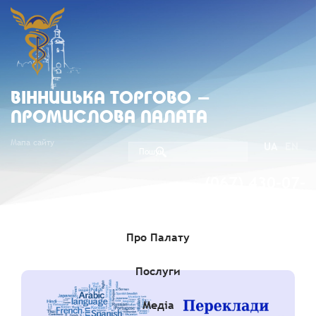
ВIННИЦЬКА ТОРГОВО -
ПРОМИСЛОВА ПАЛАТА
Мапа сайту
UA
EN
(067) 430-07-
05
Про Палату
Послуги
Медіа