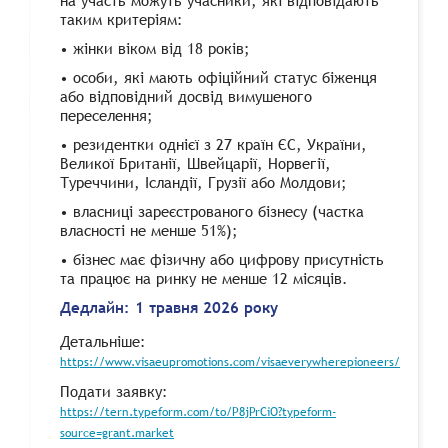
на участь можуть учасники, які відповідають
таким критеріям:
•
жінки віком від 18 років;
•
особи, які мають офіційний статус біженця
або відповідний досвід вимушеного
переселення;
•
резидентки однієї з 27 країн ЄС, України,
Великої Британії, Швейцарії, Норвегії,
Туреччини, Ісландії, Грузії або Молдови;
•
власниці зареєстрованого бізнесу (частка
власності не менше 51%);
•
бізнес має фізичну або цифрову присутність
та працює на ринку не менше 12 місяців.
Дедлайн: 1 травня 2026 року
Детальніше:
https://www.visaeupromotions.com/visaeverywherepioneers/
Подати заявку:
https://tern.typeform.com/to/P8jPrCiO?typeform-
source=grant.market