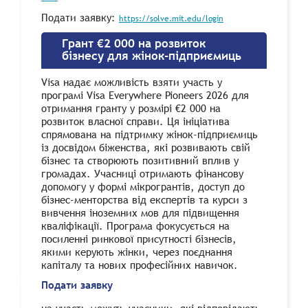
Подати заявку:
https://solve.mit.edu/login
Грант €2 000 на розвиток
бізнесу для жінок-підприємиць
Visa надає можливість взяти участь у
програмі Visa Everywhere Pioneers 2026 для
отримання гранту у розмірі €2 000 на
розвиток власної справи. Ця ініціатива
спрямована на підтримку жінок-підприємиць
із досвідом біженства, які розвивають свій
бізнес та створюють позитивний вплив у
громадах. Учасниці отримають фінансову
допомогу у формі мікрогрантів, доступ до
бізнес-менторства від експертів та курси з
вивчення іноземних мов для підвищення
кваліфікації. Програма фокусується на
посиленні ринкової присутності бізнесів,
якими керують жінки, через поєднання
капіталу та нових професійних навичок.
Подати заявку