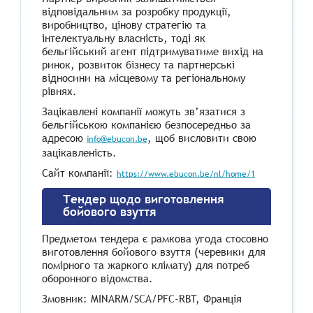
відповідальним за розробку продукції,
виробництво, цінову стратегію та
інтелектуальну власність, тоді як
бельгійський агент підтримуватиме вихід на
ринок, розвиток бізнесу та партнерські
відносини на місцевому та регіональному
рівнях.
Зацікавлені компанії можуть зв’язатися з
бельгійською компанією безпосередньо за
адресою
, щоб висловити свою
info@ebucon.be
зацікавленість.
Сайт компанії:
https://www.ebucon.be/nl/home/1
Тендер щодо виготовлення
бойового взуття
Предметом тендера є рамкова угода стосовно
виготовлення бойового взуття (черевики для
помірного та жаркого клімату) для потреб
оборонного відомства.
Змовник: MINARM/SCA/PFC-RBT, Франція