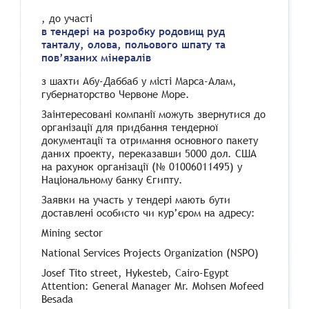
, до участі
в тендері на розробку родовищ руд
танталу, олова, польового шпату та
пов’язаних мінералів
з шахти Абу-Даббаб у місті Марса-Алам,
губернаторство Червоне Море.
Заінтересовані компанії можуть звернутися до
організації для придбання тендерної
документації та отримання основного пакету
даних проекту, переказавши 5000 дол. США
на рахунок організації (№ 01006011495) у
Національному банку Єгипту.
Заявки на участь у тендері мають бути
доставлені особисто чи кур’єром на адресу:
Mining sector
National Services Projects Organization (NSPO)
Josef Tito street, Hykesteb, Cairo-Egypt
Attention: General Manager Mr. Mohsen Mofeed
Besada