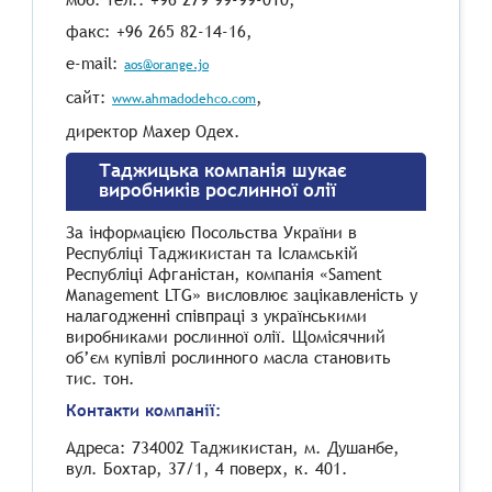
факс: +96 265 82-14-16,
e-mail:
aos@orange.jo
сайт:
,
www.ahmadodehco.com
директор Махер Одех.
Таджицька компанія шукає
виробників рослинної олії
За інформацією Посольства України в
Республіці Таджикистан та Ісламській
Республіці Афганістан, компанія «Sament
Management LTG» висловлює зацікавленість у
налагодженні співпраці з українськими
виробниками рослинної олії. Щомісячний
об’єм купівлі рослинного масла становить
тис. тон.
Контакти компанії:
Адреса: 734002 Таджикистан, м. Душанбе,
вул. Бохтар, 37/1, 4 поверх, к. 401.