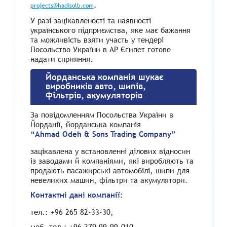
.
projects@hadisolb.com
У разі зацікавленості та наявності
українського підприємства, яке має бажання
та можливість взяти участь у тендері
Посольство України в АР Єгипет готове
надати сприяння.
Йорданська компанія шукає
виробників авто, шипів,
фільтрів, акумуляторів
За повідомленням Посольства України в
Йорданії, йорданська компанія
“Ahmad Odeh & Sons Trading Company”
зацікавлена у встановленні ділових відносин
із заводами й компаніями, які виробляють та
продають пасажирські автомобілі, шипи для
невеликих машин, фільтри та акумулятори.
Контактні дані компанії:
тел.: +96 265 82-33-30,
моб. тел.: +96 279 99-99-010,