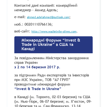
Контактні дані компанії: комерційний
менеджер – Ахмед Адель;
e-mail:
;
ahmed.adelahmed@outlook.com
моб.: 00201110766136;
веб-сайт:
.
http://www.wadielnile-olives.com
Міжнародні форуми “Invest &
Trade in Ukraine” в США та
Канаді
За повідомленням Міністерства закордонних
справ України
з 2 по 14 березня 2017 р.
за підтримки Ради експортерів та інвесторів
при МЗС України, ТОВ “А7 ГРУП”
проводитиме міжнародні форуми
“Invest & Trade in Ukraine”
в Канаді (м. Торонто, 02-03 березня) та США
(м. Нью-Йорк, 06-07 березня; м. Х’юстон, 09-
10 березня та м. Сан-Франциско, 13-14