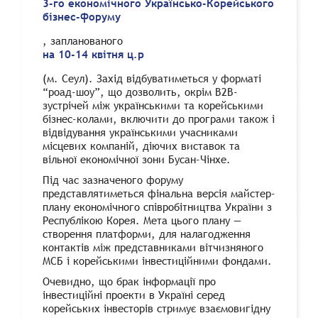
3-го економічного Українсько-Корейського
бізнес-форуму
, запланованого
на 10-14 квітня ц.р
(м. Сеул). Захід відбуватиметься у форматі
“роад-шоу”, що дозволить, окрім В2В-
зустрічей між українськими та корейськими
бізнес-колами, включити до програми також і
відвідування українськими учасниками
місцевих компаній, діючих виставок та
вільної економічної зони Бусан-Чінхе.
Під час зазначеного форуму
представлятиметься фінальна версія майстер-
плану економічного співробітництва України з
Республікою Корея. Мета цього плану —
створення платформи, для налагодження
контактів між представниками вітчизняного
МСБ і корейськими інвестиційними фондами.
Очевидно, що брак інформації про
інвестиційні проекти в Україні серед
корейських інвесторів стримує взаємовигідну