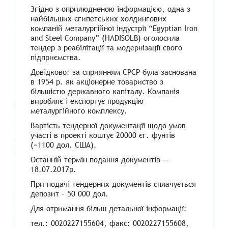
Згідно з оприлюдненою інформацією, одна з
найбільших єгипетських холдингових
компаній металургійної індустрії “Egyptian Iron
and Steel Company” (HADISOLB) оголосила
тендер з реабілітації та модернізації свого
підприємства.
Довідково: за сприянням СРСР була заснована
в 1954 р. як акціонерне товариство з
більшістю державного капіталу. Компанія
виробляє і експортує продукцію
металургійного комплексу.
Вартість тендерної документації щодо умов
участі в проекті коштує 20000 єг. фунтів
(~1100 дол. США).
Останній термін подання документів —
18.07.2017р.
При подачі тендерних документів сплачується
депозит – 50 000 дол.
Для отримання більш детальної інформації:
тел.: 0020227155604, факс: 0020227155608,