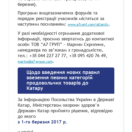
березня).
Програми вищезазначених форумів та
порядок реєстрації учасників містяться за
наступним посиланням:
.
www.a7conf.com/atlantic
У разі необхідності отримання додаткової
інформації, просимо звертатись до контактної
особи ТОВ “А7 ГРУП” – Марини Скрипник,
менеджера по зв’язкам з громадськістю,
тел.: +38 044 227 27 77, +38 095 420 76 49,
.
marina@a7-group.com
Щодо введення нових правил
ввезення певних категорій
продовольчих товарів до
Катару
За інформацією Посольства України в Державі
Катар, Міністерством охорони здоров’я
Держави Катар прийнято рішення, відповідно
до якого
з 1-го березня 2017 р.
у країні