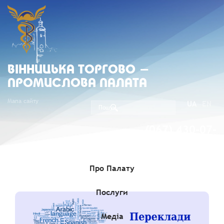
ВIННИЦЬКА ТОРГОВО -
ПРОМИСЛОВА ПАЛАТА
Мапа сайту
UA
EN
(067) 430-07-
05
Про Палату
Послуги
Медіа