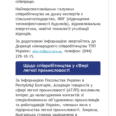
співпрацю.
Найперспективнішими галузями
співробітництва на думку експертів є
сільськегосподарство, ЖКГ (підвищення
теплоефективності будинків), відновлювальна
енергетика, новітні технології утилізації
відходів.
За додатковою інформацією звертайтесь до
Дирекції міжнародного співробітництва ТПП
України:
, телефон: (044)
dmn-ird@ucci.org.ua
278-18-15.
Щодо співробітництва у сфері
легкої промисловості
За інформацією Посольства України в
Республіці Болгарія, Асоціація товариств у
сфері легкої промисловості (АТЛП) висловила
інтерес до налагодження контактів зі
спеціалізованими об’єднаннями промисловців
та роботодавців України, членами яких є
підприємства легкої промисловості. Зокрема,
болгарська сторона зацікавлена в