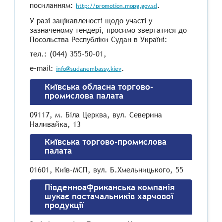
посиланням:
.
http://promotion.mopg.gov.sd
У разі зацікавленості щодо участі у
зазначеному тендері, просимо звертатися до
Посольства Республіки Судан в Україні:
тел.: (044) 355-50-01,
е-mail:
.
info@sudanembassy.kiev
Київська обласна торгово-
промислова палата
09117, м. Бiла Церква, вул. Северина
Наливайка, 13
Київська торгово-промислова
палата
01601, Київ-МСП, вул. Б.Хмельницького, 55
Південноафриканська компанія
шукає постачальників харчової
продукції