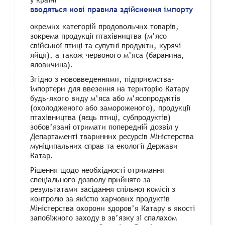
вводяться нові правила здійснення імпорту
окремих категорій продовольчих товарів,
зокрема продукції птахівництва (м’ясо
свійської птиці та супутні продукти, курячі
яйця), а також червоного м’яса (баранина,
яловичина).
Згідно з нововведеннями, підприємства-
імпортери для ввезення на територію Катару
будь-якого виду м’яса або м’ясопродуктів
(охолодженого або замороженого), продукції
птахівництва (яєць птиці, субпродуктів)
зобов’язані отримати попередній дозвіл у
Департаменті тваринних ресурсів Міністерства
муніципальних справ та екології Держави
Катар.
Рішення щодо необхідності отримання
спеціального дозволу прийнято за
результатами засідання спільної комісії з
контролю за якістю харчових продуктів
Міністерства охорони здоров’я Катару в якості
запобіжного заходу в зв’язку зі спалахом