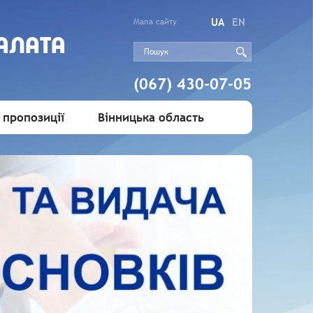
UA
EN
Мапа сайту
АЛАТА
(067) 430-07-05
 пропозиції
Вінницька область