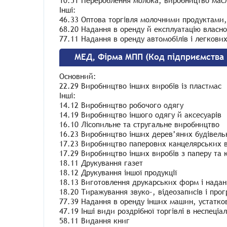
10.51 Перероблення молока, виробництво масл
Інші:
46.33 Оптова торгівля молочними продуктами
68.20 Надання в оренду й експлуатацію власн
77.11 Надання в оренду автомобілів і легкови
МЕД, Фірма МПП (Код підприємства
Основний:
22.29 Виробництво інших виробів із пластмас
Інші:
14.12 Виробництво робочого одягу
14.19 Виробництво іншого одягу й аксесуарів
16.10 Лісопильне та стругальне виробництво
16.23 Виробництво інших дерев’яних будівельн
17.23 Виробництво паперових канцелярських 
17.29 Виробництво інших виробів з паперу та 
18.11 Друкування газет
18.12 Друкування іншої продукції
18.13 Виготовлення друкарських форм і надан
18.20 Тиражування звуко-, відеозаписів і про
77.39 Надання в оренду інших машин, устаткова
47.19 Інші види роздрібної торгівлі в неспеці
58.11 Видання книг