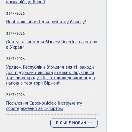
компаній до Японії
31/7/2026
Нові можливості для розвитку бізнесу!
31/7/2026
Опитувальник для бізнесу DeepTech сектору
в Україні
23/7/2026
Урядом Республіки Вірменія вжиті заходи
для підтримки експорту свіжих фруктів та
харчових продуктів, а також деяких видів
напоїв з території Вірменії
21/7/2026
Посилення Єврокомісією Інструменту
спостереження за імпортом
БІЛЬШЕ НОВИН