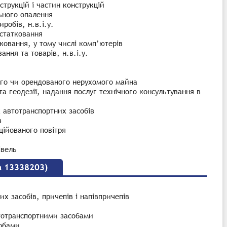
трукцій і частин конструкцій
льного опалення
робів, н.в.і.у.
устатковання
ковання, у тому числі комп’ютерів
ння та товарів, н.в.і.у.
ого чи орендованого нерухомого майна
 та геодезії, надання послуг технічного консультування в
х автотранспортних засобів
в
ційованого повітря
івель
а 13338203)
х засобів, причепів і напівпричепів
тотранспортними засобами
собами