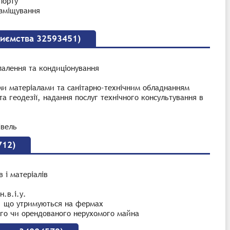
порту
озміщування
риємства 32593451)
палення та кондиціонування
ми матеріалами та санітарно-технічним обладнанням
 та геодезії, надання послуг технічного консультування в
івель
712)
 і матеріалів
.в.і.у.
н, що утримуються на фермах
ого чи орендованого нерухомого майна