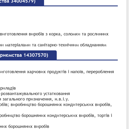
ства 34004579)
 виготовлення виробів з корка, соломки та рослинних
ми матеріалами та санітарно-технічним обладнанням
приємства 14307570)
иготовлення харчових продуктів і напоїв, перероблення
приладів
-розвантажувального устатковання
 загального призначення, н.в.і.у.
робів; виробництво борошняних кондитерських виробів,
иробництво борошняних кондитерських виробів, тортів і
бних борошняних виробів