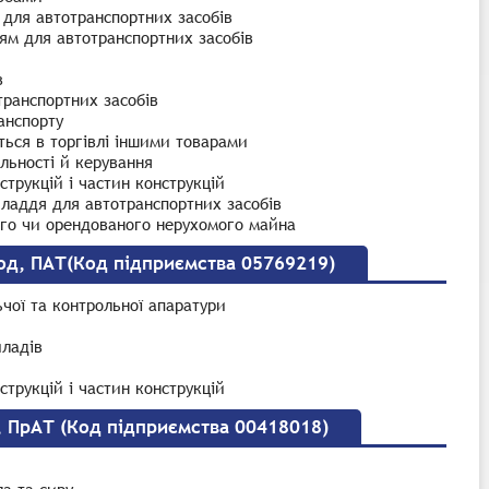
 для автотранспортних засобів
ям для автотранспортних засобів
в
транспортних засобів
анспорту
ться в торгівлі іншими товарами
яльності й керування
трукцій і частин конструкцій
иладдя для автотранспортних засобів
ого чи орендованого нерухомого майна
од, ПАТ(Код підприємства 05769219)
чої та контрольної апаратури
иладів
трукцій і частин конструкцій
 ПрАТ (Код підприємства 00418018)