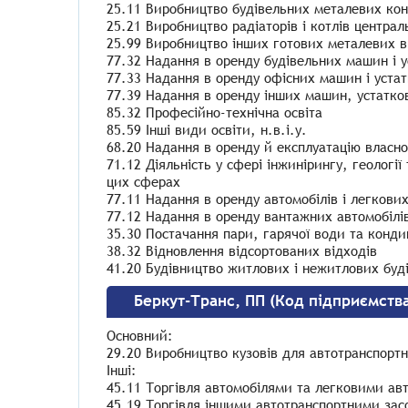
25.11 Виробництво будівельних металевих конс
25.21 Виробництво радіаторів і котлів центра
25.99 Виробництво інших готових металевих ви
77.32 Надання в оренду будівельних машин і 
77.33 Надання в оренду офісних машин і устат
77.39 Надання в оренду інших машин, устаткова
85.32 Професійно-технічна освіта
85.59 Інші види освіти, н.в.і.у.
68.20 Надання в оренду й експлуатацію власн
71.12 Діяльність у сфері інжинірингу, геології
цих сферах
77.11 Надання в оренду автомобілів і легкови
77.12 Надання в оренду вантажних автомобілі
35.30 Постачання пари, гарячої води та конди
38.32 Відновлення відсортованих відходів
41.20 Будівництво житлових і нежитлових буд
Беркут-Транс, ПП (Код підприємств
Основний:
29.20 Виробництво кузовів для автотранспортни
Інші:
45.11 Торгівля автомобілями та легковими ав
45.19 Торгівля іншими автотранспортними за