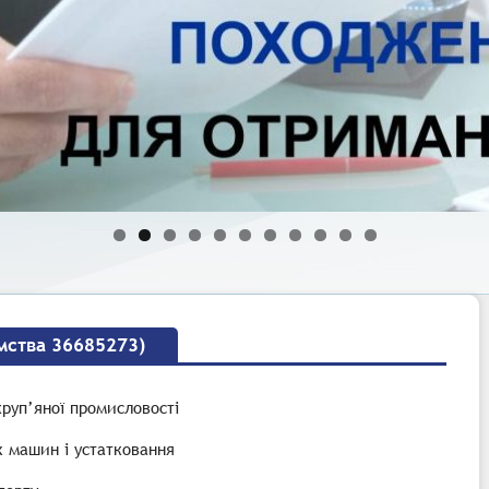
мства 36685273)
руп’яної промисловості
х машин і устатковання