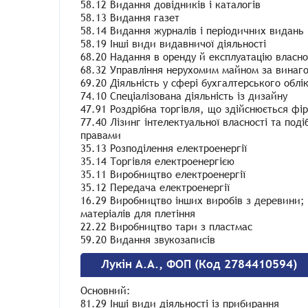
58.12 Видання довідників і каталогів
58.13 Видання газет
58.14 Видання журналів і періодичних видань
58.19 Інші види видавничої діяльності
68.20 Надання в оренду й експлуатацію власн
68.32 Управління нерухомим майном за винаго
69.20 Діяльність у сфері бухгалтерського облі
74.10 Спеціалізована діяльність із дизайну
47.91 Роздрібна торгівля, що здійснюється ф
77.40 Лізинг інтелектуальної власності та под
правами
35.13 Розподілення електроенергії
35.14 Торгівля електроенергією
35.11 Виробництво електроенергії
35.12 Передача електроенергії
16.29 Виробництво інших виробів з деревини;
матеріалів для плетіння
22.22 Виробництво тари з пластмас
59.20 Видання звукозаписів
Лукін А.А., ФОП (Код 2784410594)
Основний:
81.29 Інші види діяльності із прибирання