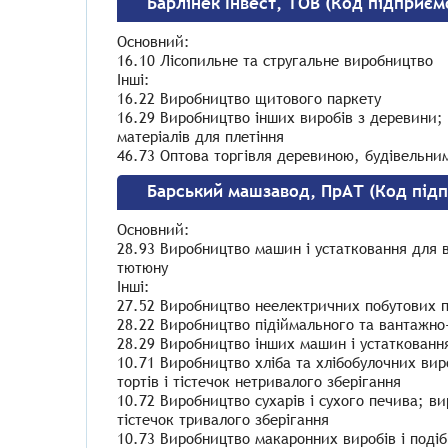
Барлінек Інвест, ТОВ (Код підприєм
Основний:
16.10 Лісопильне та стругальне виробництво
Інші:
16.22 Виробництво щитового паркету
16.29 Виробництво інших виробів з деревини;
матеріалів для плетіння
46.73 Оптова торгівля деревиною, будівельни
Барський машзавод, ПрАТ (Код під
Основний:
28.93 Виробництво машин і устатковання для в
тютюну
Інші:
27.52 Виробництво неелектричних побутових 
28.22 Виробництво підіймального та вантажно
28.29 Виробництво інших машин і устатковання
10.71 Виробництво хліба та хлібобулочних ви
тортів і тістечок нетривалого зберігання
10.72 Виробництво сухарів і сухого печива; в
тістечок тривалого зберігання
10.73 Виробництво макаронних виробів і поді