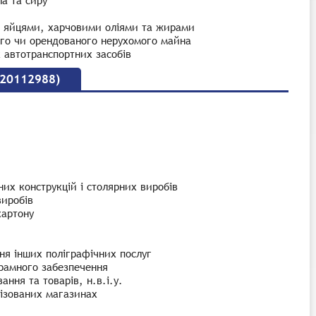
а та сиру
, яйцями, харчовими оліями та жирами
ого чи орендованого нерухомого майна
х автотранспортних засобів
 20112988)
их конструкцій і столярних виробів
виробів
картону
ня інших поліграфічних послуг
грамного забезпечення
ння та товарів, н.в.і.у.
алізованих магазинах