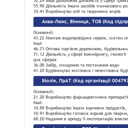
52.29 Інша допоміжна діяльність у сфері транс
55.90 Діяльність інших засобів тимчасового р
10.41 Виробництво олії та тваринних жирів
Аква-Люкс, Вінниця, ТОВ (Код підп
Основний:
43.22 Монтаж водопровідних мереж, систем о
Інші:
46.73 Оптова торгівля деревиною, будівельни
71.12 Діяльність у сфері інжинірингу, геології
цих сферах
36.00 Забір, очищення та постачання води
41.20 Будівництво житлових і нежитлових буд
Біолік, ПрАТ (Код організації 00479
Основний:
21.20 Виробництво фармацевтичних препаратів
Інші:
10.89 Виробництво інших харчових продуктів, н
10.91 Виробництво готових кормів для твари
68.20 Надання в оренду й експлуатацію власн