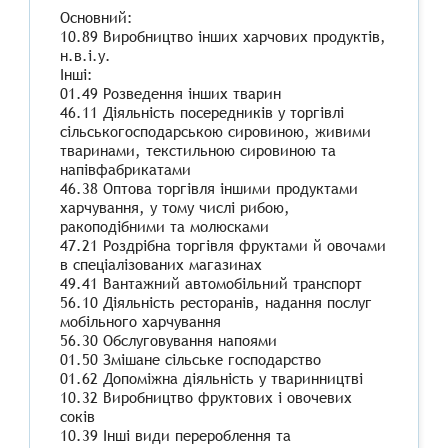
Основний:
10.89 Виробництво інших харчових продуктів,
н.в.і.у.
Інші:
01.49 Розведення інших тварин
46.11 Діяльність посередників у торгівлі
сільськогосподарською сировиною, живими
тваринами, текстильною сировиною та
напівфабрикатами
46.38 Оптова торгівля іншими продуктами
харчування, у тому числі рибою,
ракоподібними та молюсками
47.21 Роздрібна торгівля фруктами й овочами
в спеціалізованих магазинах
49.41 Вантажний автомобільний транспорт
56.10 Діяльність ресторанів, надання послуг
мобільного харчування
56.30 Обслуговування напоями
01.50 Змішане сільське господарство
01.62 Допоміжна діяльність у тваринництві
10.32 Виробництво фруктових і овочевих
соків
10.39 Інші види перероблення та