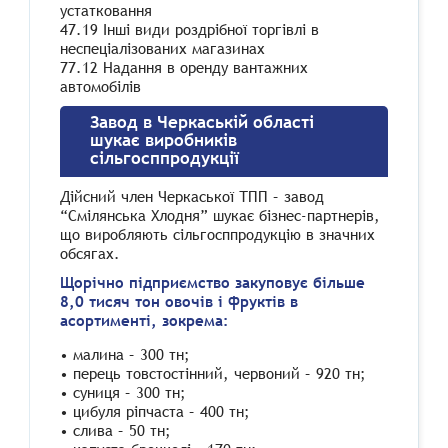
устатковання
47.19 Інші види роздрібної торгівлі в
неспеціалізованих магазинах
77.12 Надання в оренду вантажних
автомобілів
Завод в Черкаській області
шукає виробників
сільгосппродукції
Дійсний член Черкаської ТПП – завод
“Смілянська Хлодня” шукає бізнес-партнерів,
що виробляють сільгосппродукцію в значних
обсягах.
Щорічно підприємство закуповує більше
8,0 тисяч тон овочів і фруктів в
асортименті, зокрема:
• малина – 300 тн;
• перець товстостінний, червоний – 920 тн;
• суниця – 300 тн;
• цибуля ріпчаста – 400 тн;
• слива – 50 тн;