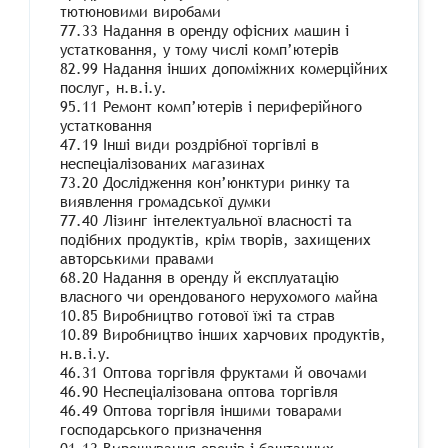
тютюновими виробами
77.33 Надання в оренду офісних машин і
устатковання, у тому числі комп’ютерів
82.99 Надання інших допоміжних комерційних
послуг, н.в.і.у.
95.11 Ремонт комп’ютерів і периферійного
устатковання
47.19 Інші види роздрібної торгівлі в
неспеціалізованих магазинах
73.20 Дослідження кон’юнктури ринку та
виявлення громадської думки
77.40 Лізинг інтелектуальної власності та
подібних продуктів, крім творів, захищених
авторськими правами
68.20 Надання в оренду й експлуатацію
власного чи орендованого нерухомого майна
10.85 Виробництво готової їжі та страв
10.89 Виробництво інших харчових продуктів,
н.в.і.у.
46.31 Оптова торгівля фруктами й овочами
46.90 Неспеціалізована оптова торгівля
46.49 Оптова торгівля іншими товарами
господарського призначення