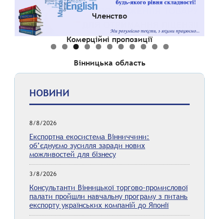
Членство
Комерційні пропозиції
Вінницька область
НОВИНИ
8/8/2026
Експортна екосистема Вінниччини:
об’єднуємо зусилля заради нових
можливостей для бізнесу
3/8/2026
Консультанти Вінницької торгово-промислової
палати пройшли навчальну програму з питань
експорту українських компаній до Японії