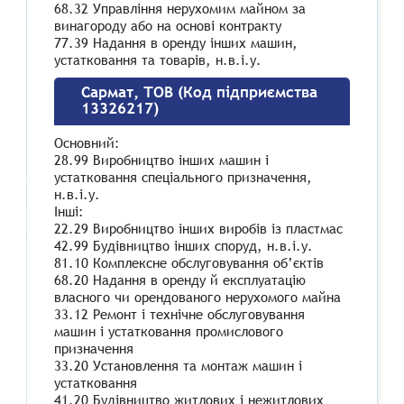
68.32 Управління нерухомим майном за
винагороду або на основі контракту
77.39 Надання в оренду інших машин,
устатковання та товарів, н.в.і.у.
Сармат, ТОВ (Код підприємства
13326217)
Основний:
28.99 Виробництво інших машин і
устатковання спеціального призначення,
н.в.і.у.
Інші:
22.29 Виробництво інших виробів із пластмас
42.99 Будівництво інших споруд, н.в.і.у.
81.10 Комплексне обслуговування об’єктів
68.20 Надання в оренду й експлуатацію
власного чи орендованого нерухомого майна
33.12 Ремонт і технічне обслуговування
машин і устатковання промислового
призначення
33.20 Установлення та монтаж машин і
устатковання
41.20 Будівництво житлових і нежитлових