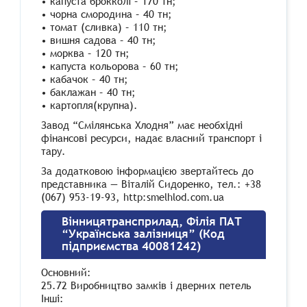
• капуста брокколі – 170 тн;
• чорна смородина – 40 тн;
• томат (сливка) – 110 тн;
• вишня садова – 40 тн;
• морква – 120 тн;
• капуста кольорова – 60 тн;
• кабачок – 40 тн;
• баклажан – 40 тн;
• картопля(крупна).
Завод “Смілянська Хлодня” має необхідні
фінансові ресурси, надає власний транспорт і
тару.
За додатковою інформацією звертайтесь до
представника — Віталій Сидоренко, тел.: +38
(067) 953-19-93, http:smelhlod.com.ua
Вінницятрансприлад, Філія ПАТ
“Українська залізниця” (Код
підприємства 40081242)
Основний:
25.72 Виробництво замків і дверних петель
Інші: