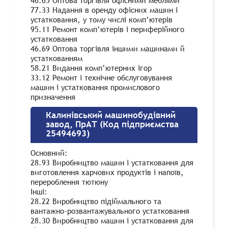
46.65 Оптова торгівля офісними меблями
77.33 Надання в оренду офісних машин і
устатковання, у тому числі комп’ютерів
95.11 Ремонт комп’ютерів і периферійного
устатковання
46.69 Оптова торгівля іншими машинами й
устаткованням
58.21 Видання комп’ютерних ігор
33.12 Ремонт і технічне обслуговування
машин і устатковання промислового
призначення
Калинівський машинобудівний
завод, ПрАТ (Код підприємства
25494693)
Основний:
28.93 Виробництво машин і устатковання для
виготовлення харчових продуктів і напоїв,
перероблення тютюну
Інші:
28.22 Виробництво підіймального та
вантажно-розвантажувального устатковання
28.30 Виробництво машин і устатковання для