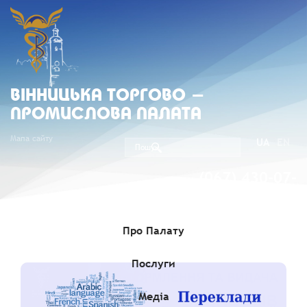
ВIННИЦЬКА ТОРГОВО -
ПРОМИСЛОВА ПАЛАТА
Мапа сайту
UA
EN
(067) 430-07-
05
Про Палату
Послуги
Медіа