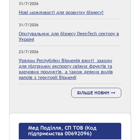
31/7/2026
Нові можливості для розвитку бізнесу!
31/7/2026
Опитувальник для бізнесу DeepTech сектору в
Україні
23/7/2026
Урядом Республіки Вірменія вжиті заходи
для підтримки експорту свіжих фруктів та
харчових продуктів, а також деяких видів
напоїв з території Вірменії
БІЛЬШЕ НОВИН
Мед Поділля, СП ТОВ (Код
підприємства 00692096)