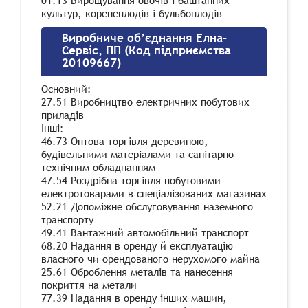
01.13 Вирощування овочів і баштанних
культур, коренеплодів і бульбоплодів
Виробниче об’єднання Елна-
Сервіс, ПП (Код підприємства
20109667)
Основний:
27.51 Виробництво електричних побутових
приладів
Інші:
46.73 Оптова торгівля деревиною,
будівельними матеріалами та санітарно-
технічним обладнанням
47.54 Роздрібна торгівля побутовими
електротоварами в спеціалізованих магазинах
52.21 Допоміжне обслуговування наземного
транспорту
49.41 Вантажний автомобільний транспорт
68.20 Надання в оренду й експлуатацію
власного чи орендованого нерухомого майна
25.61 Оброблення металів та нанесення
покриття на метали
77.39 Надання в оренду інших машин,