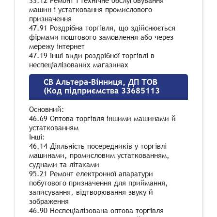
33.12 Ремонт і технічне обслуговування
машин і устатковання промислового
призначення
47.91 Роздрібна торгівля, що здійснюється
фірмами поштового замовлення або через
мережу інтернет
47.19 Інші види роздрібної торгівлі в
неспеціалізованих магазинах
СВ Альтера-Вінниця, ДП ТОВ
(Код підприємства 33685113
Основний:
46.69 Оптова торгівля іншими машинами й
устаткованням
Інші:
46.14 Діяльність посередників у торгівлі
машинами, промисловим устаткованням,
суднами та літаками
95.21 Ремонт електронної апаратури
побутового призначення для приймання,
записування, відтворювання звуку й
зображення
46.90 Неспеціалізована оптова торгівля