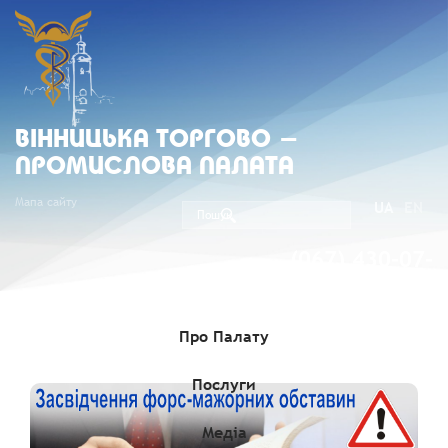
ВIННИЦЬКА ТОРГОВО -
ПРОМИСЛОВА ПАЛАТА
Мапа сайту
UA
EN
(067) 430-07-
05
Про Палату
Послуги
Медіа