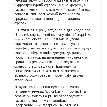
iнновацiйному спiвробiтництву в аграрнiй та
iнфраструктурнiй сферах. Ця конференцiя
надасть можливiсть для українського бiзнесу
показати свiй величезний потенцiал та
продемонструвати iнновацii в згаданих
сферах.
З 1 сiчня 2016 року вступила в дiю Угода про
“Поглиблену та всебiчну зону вiльної торгiвлi
мiж Україною та ЄС”. Зазначена угода
спрямована на зменшення та скасування
тарифiв, якi застосовуються сторонами щодо
товарів, лiбералiзацiю доступу до ринку
послуг, а також на приведення українських
правил та регламентiв, що стосуються
бiзнесу, у вiдповiднiсть Правилам та
регламентам ЄС з метою забезпечення
вiльного руху товарів і послуг мiж двома
сторонами.
Згадана конференцiя буле присвячена
питанням iнновацiй, логiстики, торгiвлi та
розвитку бiзнесу на ринку агропродуктiв i
надасть унiка-пьну можливiсть
нiдерландським пiдприємцям отримати