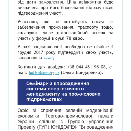
від дати замовлення. Ціна авіаквитка буде
визначена при його бронюванні відразу після
підтвердження участі.
Учасники, які не потребують послуг із
забезпечення проживання. траспорту тощо,
сплачують лише організаційний внесок за
участь у форумі
в сумі 70 євро.
У разі зацікавленості необхідно не пізніше 4
грудня 2017 року підтвердити свою участь,
заповнивши
.
анкету
Контакти для довідок: +38 044 461 98 08,
e-
mail:
(
Ольга Бондаренко).
boi-ier@ucci.org.ua
Семінари з впровадження
системи енергетичного
менеджменту на промислових
підприємствах
Офіс зі сприяння зеленій модернізації
економіки Торгово-промислової палати
України спільно з Групою управління
Проекту (ГУП) ЮНІДО/ГЕФ “Впровадження