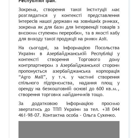
Республіки Іран.
Зокрема, створення такої інституції має
розглядатися у контексті представлення
інтересів нашої держави на зовнішніх ринках,
зокрема як для бази для інтервенції товарів з
високим ступенем переробки, та в якості хабу
для виходу такої продукції на ринки Азії.
На сьогодні, за інформацією Посольства
України в Азербайджанській Республіці у
контексті створення Торгового дому
контрпартнером з Азербайджанської сторони
пропонується азербайджанська корпорація
“
Agro Mall”,
у т.ч. у частині створення
спільного підприємства, надання площ у
оренду на безкоштовній основі до 600 кв.м.,
створення торгових майданчиків тощо.
За додатковою інформацією просимо
звертатись до ТПП України за тел. +38 044
461-98-07. Контактна особа – Ольга Сухенко.
Листопад 2017