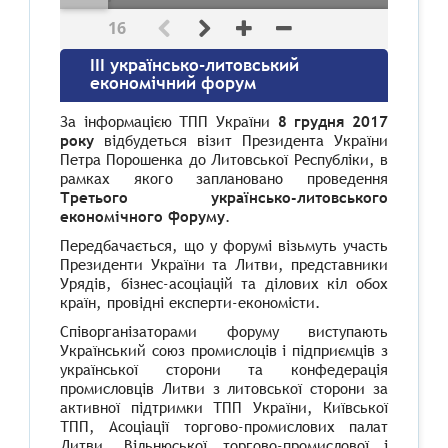
16
ІІІ українсько-литовський
економічний форум
За інформацією ТПП України
8 грудня 2017
року
відбудеться візит Президента України
Петра Порошенка до Литовської Республіки, в
рамках якого заплановано проведення
Третього українсько-литовського
економічного форуму
.
Передбачається, що у форумі візьмуть участь
Президенти України та Литви, представники
Урядів, бізнес-асоціацій та ділових кіл обох
країн, провідні експерти-економісти.
Співорганізаторами форуму виступають
Український союз промислоців і підприємців з
української сторони та конфедерація
промисловців Литви з литовської сторони за
активної підтримки ТПП України, Київської
ТПП, Асоціації торгово-промислових палат
Литви, Вільнюської торгово-промислової і