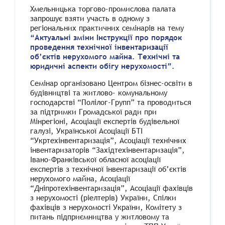
Хмельницька торгово-промислова палата
запрошує взяти участь в одному з
регіональних практичних семінарів на тему
“Актуальні зміни Інструкції про порядок
проведення технічної інвентаризації
об’єктів нерухомого майна. Технічні та
юридичні аспекти обігу нерухомості”.
Семінар організовано Центром бізнес-освіти в
будівництві та житлово- комунальному
господарстві “Полілог-Групп” та проводиться
за підтримки Громадської ради при
Мінрегіоні, Асоціації експертів будівельної
галузі, Української Асоціації БТІ
“Укртехінвентаризація”, Асоціації технічних
інвентаризаторів “Західтехінвентаризація”,
Івано-Франківської обласної асоціації
експертів з технічної інвентаризації об’єктів
нерухомого майна, Асоціації
“Дніпротехінвентаризація”, Асоціації фахівців
з нерухомості (ріелтерів) України, Спілки
фахівців з нерухомості України, Комітету з
питань підприємництва у житловому та