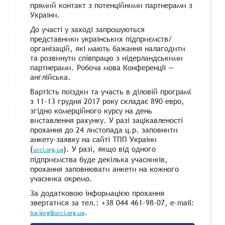
прямий контакт з потенцiйними партнерами з
України.
До участi у заходi запрошуються
представники українських пiдприємств/
органiзацiй, якi мають бажання налагодити
та розвинути спiвпрацю з нiдерландськими
партнерами. Робоча мова Конференцiї —
англiйська.
Вартість поїздки та участь в дiловiй програмi
з 11-13 грудня 2017 року складає 890 евро,
згiдно комерцiйного курсу на день
виставлення рахунку. У разi зацiкавленостi
прохання до 24 листопада ц.р. заповнити
анкету-заявку на сайтi ТПП Украiни
(
). У разi, якщо вiд одного
ucci.org.ua
пiдприємства буде декiлька учасникiв,
прохання заповнювати анкети на кожного
учасника окремо.
За додатковою iнформацiєю прохання
звертатися за тел.: +38 044 461-98-07, e-mail:
.
isa-iprg@ucci.org.ua