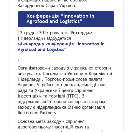
Закордонних Справ України.
Конференція “Innovation in
Agrofood and Logistics”
12 грудня 2017 року в м. Роттердам
(Нiдерланди) відбудеться
міжнародна конференція “Innovation in
Agrofood and Logistics”
.
Організаторами заходу з української сторони
виступають Посольство Украiни в Королiвствi
Нiдерланди, Торгово-промислова палата
Украiни, Українсько-нiдерландська дiлова
рада та Український центр сприяння
iнвестицiям та торгiвлi (ITFC). З
нiдерландської сторони спiворганiзатором
заходу є нiдерландська бiзнес-органiзацiя
Rotterdam Partners.
Основна мета заходу – сприяння
двосторонньому iнвестицiйному та