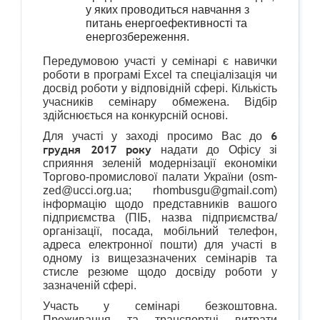
у яких проводиться навчання з
питань енергоефективності та
енергозбереження.
Передумовою участі у семінарі є навички
роботи в програмі Excel та спеціалізація чи
досвід роботи у відповідній сфері. Кількість
учасників семінару обмежена. Відбір
здійснюється на конкурсній основі.
6
Для участі у заході просимо Вас до
грудня 2017 року
надати до Офісу зі
сприяння зеленій модернізації економіки
Торгово-промислової палати України (osm-
zed@ucci.org.ua; rhombusgu@gmail.
com
)
інформацію щодо представників вашого
підприємства (ПІБ, назва підприємства/
організації, посада, мобільний телефон,
адреса електронної пошти) для участі в
одному із вищезазначених семінарів та
стисле резюме щодо досвіду роботи у
зазначеній сфері.
Участь у семінарі безкоштовна.
Проживання та транспортні витрати