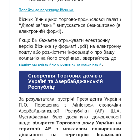
Перейти до перегляду Вісника.
Вісник Вінницької торгово-промислової палати
“Ділові зв’язки” випускається безкоштовно (в
електронній формі).
Якщо Ви бажаєте отримувати електронну
версію Вісника (у форматі .
pdf)
на електронну
пошту
або розмістити інформацію про Вашу
компанію на його сторінках, звертайтесь до
.
відділу організаційного розвитку та комунікацій
Створення Торгових домів в
Україні та Азербайджанській
Республіці
За результатами зустрічі Президента України
П.О. Порошенка з Міністром економіки
Азербайджанської Республіки (АР) Ш.А.
Мустафаєвим було досягнуто домовленості
щодо
відкриття Торгового дому України на
території АР з можливим поширенням
діяльності на територію Ісламської