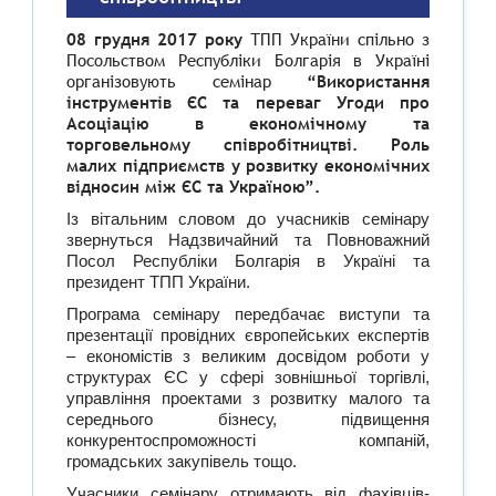
08 грудня 2017 року
ТПП України спільно з
Посольством Республіки Болгарія в Україні
організовують семінар
“Використання
інструментів ЄС та переваг Угоди про
Асоціацію в економічному та
торговельному співробітництві. Роль
малих підприємств у розвитку економічних
відносин між ЄС та Україною”.
Із вітальним словом до учасників семінару
звернуться Надзвичайний та Повноважний
Посол Республіки Болгарія в Україні та
президент ТПП України.
Програма семінару передбачає виступи та
презентації провідних європейських експертів
– економістів з великим досвідом роботи у
структурах ЄС у сфері зовнішньої торгівлі,
управління проектами з розвитку малого та
середнього бізнесу, підвищення
конкурентоспроможності компаній,
громадських закупівель тощо.
Учасники семінару отримають від фахівців-