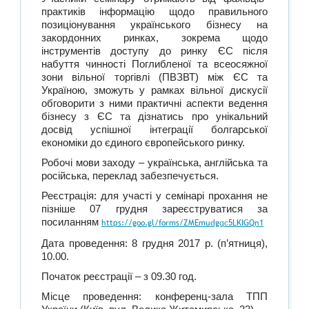
практиків інформацію щодо правильного
позиціонування українського бізнесу на
закордонних ринках, зокрема щодо
інструментів доступу до ринку ЄС після
набуття чинності Поглибленої та всеосяжної
зони вільної торгівлі (ПВЗВТ) між ЄС та
Україною, зможуть у рамках вільної дискусії
обговорити з ними практичні аспекти ведення
бізнесу з ЄС та дізнатись про унікальний
досвід успішної інтеграції болгарської
економіки до єдиного європейського ринку.
Робочі мови заходу – українська, англійська та
російська, переклад забезпечується.
Реєстрація: для участі у семінарі прохання не
пізніше 07 грудня зареєструватися за
посиланням
https://goo.gl/forms/ZMEmudgqc5LKIGQn1
Дата проведення: 8 грудня 2017 р. (п’ятниця),
10.00.
Початок реєстрації – з 09.30 год.
Місце проведення: конференц-зала ТПП