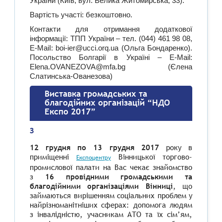
України (Київ, вул. Велика Житомирська, 33).
Вартість участі: безкоштовно.
Контакти для отримання додаткової
інформації:
ТПП України – тел. (044) 461 98 08,
Е-МаіІ:
boi-ier@ucci.orq.ua
(Ольга Бондаренко).
Посольство Болгарії в Україні –
E-Mail:
Elena.OVANEZOVA@mfa.bg
(Єлена
Слатинська-Ованезова)
Виставка громадських та
благодійних організацій “НДО
Експо 2017”
З
12 грудня по 13 грудня 2017
року в
приміщенні
Вінницької торгово-
E
кспоцентру
промислової палати на Вас чекає знайомство
з
16 провідними громадськими та
благодійними організаціями Вінниці
, що
займаються вирішенням соціальних проблем у
найрізноманітніших сферах: допомога людям
з інвалідністю, учасникам АТО та їх сім’ям,