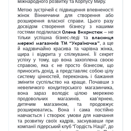
міжнародного розвитку та Корпусу Миру.
Метою зустрічей є підвищення впевненості
жінок
Вінниччини
для створення або
розширення власної справи. Цього разу
досвідом створення бізнесу з нашими
Олена Вихристюк
гостями поділилася
– не
власниця
тільки успішна бізнес-леді та
мережі магазинів ТМ “Україночка”
, а ще
й надзвичайно красива та чарівна жінка,
щира і відкрита у спілкуванні. Її секрет
успіху у тому, що вона захоплена своєю
справою, яка є не просто бізнесом, що
приносить дохід, а представляє собою цілу
систему цінностей, переконань і бажання
змінити суспільство на краще. Почавши з
невеличкого кондитерського магазинчика,
вона зараз володіє цілою мережею
продовольчих магазинів, кав’ярнею,
дитячим магазином, та продовжує
розширюватись. Вона і сама постійно
навчається і створює умови для навчання
та розвитку своїх кадрів, заснувавши при
компанії лідерський клуб “Гордість Нації”, до