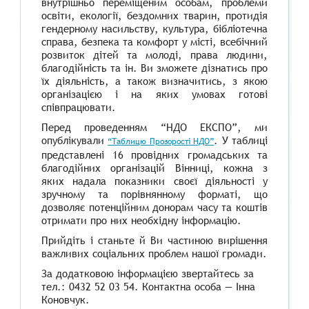
внутрішньо переміщеним особам, проблеми
освіти, екології, бездомних тварин, протидія
гендерному насильству, культура, бібліотечна
справа, безпека та комфорт у місті, всебічний
розвиток дітей та молоді, права людини,
благодійність та ін. Ви зможете дізнатись про
їх діяльність, а також визначитись, з якою
організацією і на яких умовах готові
співпрацювати.
П
еред проведенням “НДО ЕКСПО”, ми
опублікували
. У таблиці
“Таблицю Прозорості НДО”
представлені 16 провідних громадських та
благодійних організацій Вінниці, кожна з
яких надала показники своєї діяльності у
зручному та порівнянному форматі, що
дозволяє потенційним донорам часу та коштів
отримати про них необхідну інформацію.
Прийдіть і станьте й Ви частиною вирішення
важливих соціальних проблем нашої громади.
За додатковою інформацією звертайтесь за
тел.: 0432 52 03 54. Контактна особа — Інна
Коновчук.