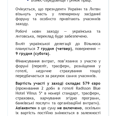
Бізнес-середовище і ринок праці.
Очікується, що президенти України та Литви
візьмуть участь у пленарному засіданні
форуму та особисто привітають учасників
заходу.
Робочі мови заходу — українська та
литовська, переклад буде забезпечено.
Виліт української делегації до Вільнюса
планується
7 грудня (четвер)
, повернення —
9 грудня (субота).
Фінансування витрат, пов’язаних з участю у
форумі (переліт, трасфери, розміщення у
готелі, медичне страхування тощо)
передбачається за рахунок самих учасників.
Вартість участі у заході складає
579 євро
(проживання 2 доби в готелі
Radisson Blue
Hotel Vilnus 5*
в номері стандарт, трасфери,
страховка, харчування згідно програми,
банківські послуги та організаційні витрати).
Авіаквитки
в цю суму
не включено
, оскільки
їх вартість постійно змінюється в залежності