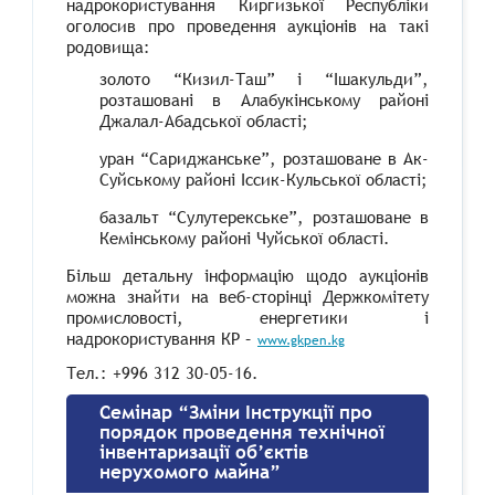
надрокористування Киргизької Республіки
оголосив про проведення аукціонів на такі
родовища:
золото “Кизил-Таш” і “Ішакульди”,
розташовані в Алабукінському районі
Джалал-Абадської області;
уран “Сариджанське”, розташоване в Ак-
Суйському районі Іссик-Кульської області;
базальт “Сулутерекське”, розташоване в
Кемінському районі Чуйської області.
Більш детальну інформацію щодо аукціонів
можна знайти на веб-сторінці Держкомітету
промисловості, енергетики і
надрокористування КР –
www.gkpen.kg
Тел.: +996 312 30-05-16.
Семінар “Зміни Інструкції про
порядок проведення технічної
інвентаризації об’єктів
нерухомого майна”