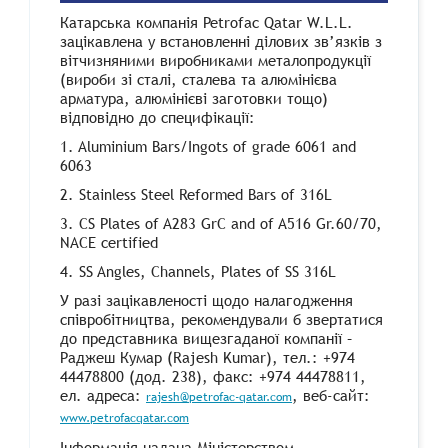
Катарська компанія Petrofac Qatar W.L.L.
зацікавлена у встановленні ділових зв’язків з
вітчизняними виробниками металопродукції
(вироби зі сталі, сталева та алюмінієва
арматура, алюмінієві заготовки тощо)
відповідно до специфікації:
1. Aluminium Bars/Ingots of grade 6061 and
6063
2. Stainless Steel Reformed Bars of 316L
3. CS Plates of A283 GrC and of A516 Gr.60/70,
NACE certified
4. SS Angles, Channels, Plates of SS 316L
У разі зацікавленості щодо налагодження
співробітництва, рекомендували б звертатися
до представника вищезгаданої компанії –
Раджеш Кумар (Rajesh Kumar), тел.: +974
44478800 (дод. 238), факс: +974 44478811,
ел. адреса:
, веб-сайт:
rajesh@petrofac-qatar.com
www.petrofacqatar.com
Інформація надана Міністерством