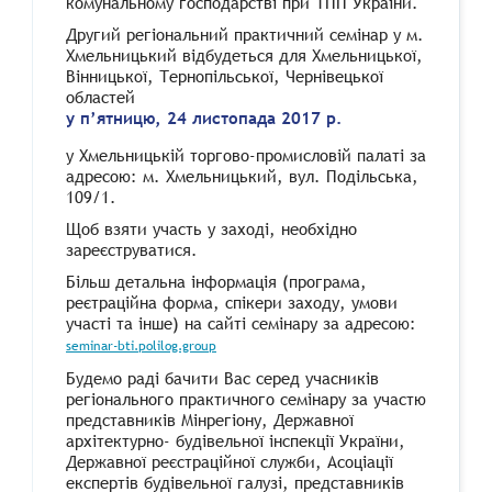
комунальному господарстві при ТПП України.
Другий регіональний практичний семінар у м.
Хмельницький відбудеться для Хмельницької,
Вінницької, Тернопільської, Чернівецької
областей
у п’ятницю, 24 листопада 2017 р.
у Хмельницькій торгово-промисловій палаті за
адресою: м. Хмельницький, вул. Подільська,
109/1.
Щоб взяти участь у заході, необхідно
зареєструватися.
Більш детальна інформація (програма,
реєтраційна форма, спікери заходу, умови
участі та інше) на сайті семінару за адресою:
seminar-bti.polilog.group
Будемо раді бачити Вас серед учасників
регіонального практичного семінару за участю
представників Мінрегіону, Державної
архітектурно- будівельної інспекції України,
Державної реєстраційної служби, Асоціації
експертів будівельної галузі, представників