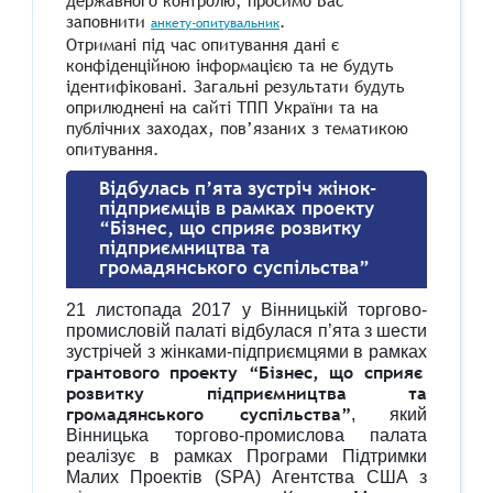
державного контролю, просимо Вас
заповнити
.
анкету-опитувальник
Отримані під час опитування дані є
конфіденційною інформацією та не будуть
ідентифіковані. Загальні результати будуть
оприлюднені на сайті ТПП України та на
публічних заходах, пов’язаних з тематикою
опитування.
Відбулась п’ята зустріч жінок-
підприємців в рамках проекту
“Бізнес, що сприяє розвитку
підприємництва та
громадянського суспільства”
21 листопада 2017 у Вінницькій торгово-
промисловій палаті відбулася п’ята з шести
зустрічей з жінками-підприємцями в рамках
грантового проекту “Бізнес, що сприяє
розвитку підприємництва та
громадянського суспільства”
, який
Вінницька торгово-промислова палата
реалізує в рамках Програми Підтримки
Малих Проектів (SPA) Агентства США з