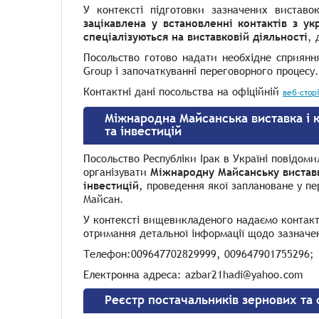
У контексті підготовки зазначених вистав
зацікавлена у встановленні контактів з у
спеціалізуються на виставковій діяльності
, 
Посольство готово надати необхідне сприянн
Group
і започаткуванні переговорного процесу.
Контактн
і дані посольства на офіційній
веб-сторі
Міжнародна Майсанська виставка і к
та інвестицій
Посольство Республіки Ірак в Україні повідомил
організувати
Міжнародну Майсанську виставк
інвестицій
, проведення якої заплановане у п
Майсан.
У контексті вищевикладеного надаємо контакт
отримання детальної інформації щодо зазначе
Телефон:009647702829999, 009647901755296;
Електронна адреса:
azbar21hadi@yahoo.com
Реєстр постачальників зернових та