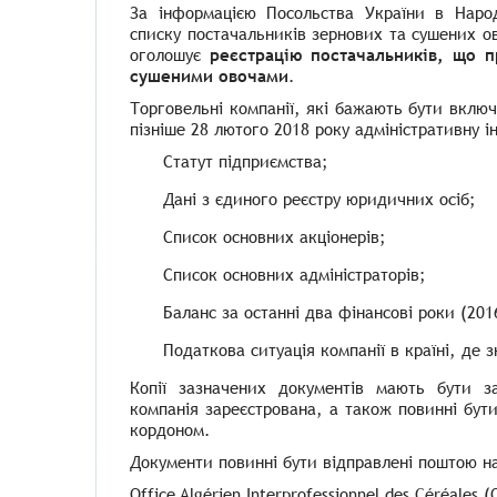
За інформацією Посольства України в Народ
списку постачальників зернових та сушених 
оголошує
реєстрацію постачальників, що п
сушеними овочами
.
Торговельні компанії, які бажають бути вклю
пізніше 28 лютого 2018 року адміністративну 
Статут підприємства;
Дані з єдиного реєстру юридичних осіб;
Список основних акціонерів;
Список основних адміністраторів;
Баланс за останні два фінансові роки (201
Податкова ситуація компанії в країні, де 
Копії зазначених документів мають бути з
компанія зареєстрована, а також повинні бу
кордоном.
Документи повинні бути відправлені поштою на
Office Algérien Interprofessionnel des Céréales (