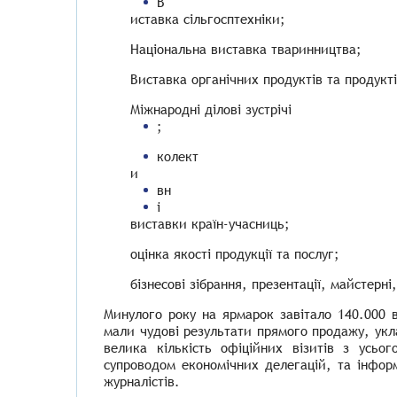
В
иставка сільгосптехніки;
Національна виставка тваринництва;
Виставка органічних продуктів та продукт
Міжнародні ділові зустрічі
;
колект
и
вн
i
виставки країн-учасниць;
оцінка якості продукції та послуг;
бізнесові зібрання, презентації, майстерні
Минулого року на ярмарок завітало 140.000 в
мали чудові результати прямого продажу, укл
велика кількість офіційних візитів з усьог
супроводом економічних делегацій, та інфор
журналістів.