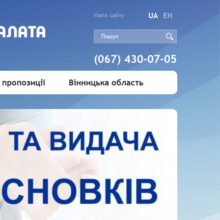
UA
EN
Мапа сайту
АЛАТА
(067) 430-07-05
 пропозиції
Вінницька область