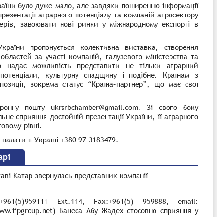
раїни
було дуже мало
, але завдяки поширенню інформації
резентації аграрного потенціалу та компаній агросектору
нерів, завоювати нові ринки у міжнародному експорті в
України пропонується колективна виставка, створення
 областей за участ
i
компаній, галузевого міністерства та
о надає можливість представити не тільки аграрний
потенціали, культурну спадщину і подібне. Країнам з
позиції, зокрема статус
“
Країна
–
партнер”, що має свої
ронну пошту
ukrsrbchamber
@
gmail
.
com.
Зі свого боку
льн
е
сприя
ння
достойн
ій
пре
зентації
Україн
и, її аграрного
товому рівні
.
палати в Україні +380 97 3183479.
арі
аві Катар звернулась представник компанії
:+961(5)959111 Ext.114, Fax:+961(5) 959888, email:
ww.ifpgroup.net)
Ванеса Абу Жадех стосовно сприяння у