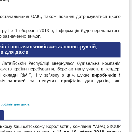
 постачальників OAIC, також повинні дотримуватися цього
тру і з 15 березня 2018 р, інформація буде передаватись
о зазначених вимог.
ів і постачальників металоконструкцій,
в для дахів
атвійській Республіці звернулася будівельна компанія
ємств країни перебування, бере активну участь в тендері
ні склади
RIMI”,
і у зв’язку з цим шукає
виробників і
двіч-панелей та несучих профілів для дахів
, які
.
профілів для дахів
ькому Хашимітському Королівстві, компанія “
AFAQ
GROUP
двідати та взяти участь
з 18 по 19 квітня 2018 року
у