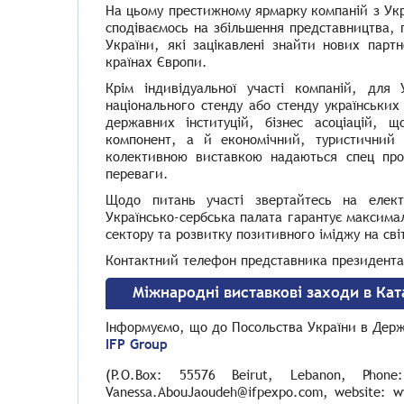
На цьому престижному ярмарку компаній з Ук
сподіваємось на збільшення представництва, п
України, які зацікавлені знайти нових парт
країнах Європи.
Крім індивідуальної участі компаній, для 
національного стенду або стенду українських
державних інституцій
,
бізнес асоціацій, щ
компонент, а й економічний, туристичний 
колективною виставкою надаються спец про
переваги.
Щодо
питань
участі звертайтесь
на елект
Українсько-сербська палата гарантує
максима
сектору та розвитку позитивного іміджу на сві
Контактний телефон представника президента 
Міжнародні виставкові заходи в Кат
Інформуємо, що до Посольства України в Держ
IFP Group
(P.O.Box:
55576
Beirut, Lebanon, Phone
Vanessa.AbouJaoudeh@ifpexpo.com, website: w