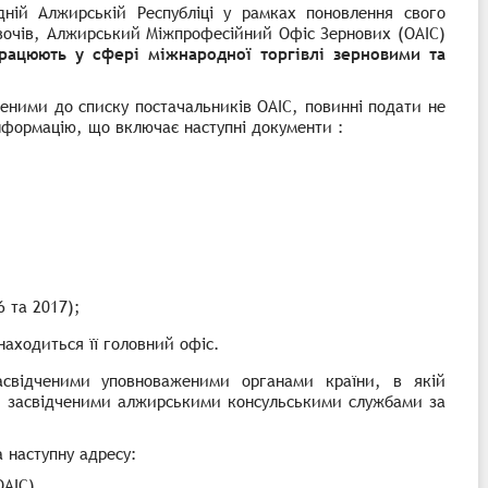
ній Алжирській Республіці у рамках поновлення свого
овочів, Алжирський Міжпрофесійний Офіс Зернових
(OAIC)
рацюють у сфері міжнародної торгівлі зерновими та
ченими до списку постачальників
OAIC,
повинні подати не
інформацію, що включає наступні документи :
6 та 2017);
знаходиться її головний офіс.
асвідченими уповноваженими органами країни, в якій
ти засвідченими алжирськими консульськими службами за
 наступну адресу:
OAIC)