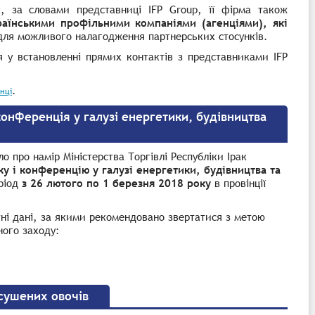
ок, за словами представниці
IFP Group,
її фірма також
країнськими профільними компаніями (агенціями), які
для можливого налагодження партнерських стосунків.
я у встановленні прямих контактів з представниками
IFP
.
нці
онференція у галузі енергетики, будівництва
о про намір Міністерства Торгівлі Республіки Ірак
у і конференцію у галузі енергетики, будівництва та
еріод
з 26 лютого по 1 березня 2018 року
в провінції
ні дані, за якими рекомендовано звертатися з метою
ного заходу:
 сушених овочів