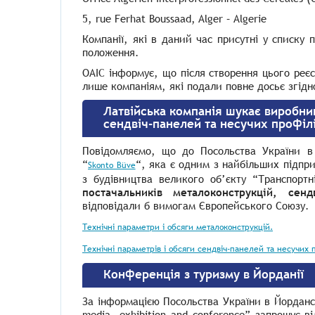
5, rue Ferhat Boussaad, Alger – Algerie
Компанії, які в даний час присутні у списку
положення.
OAIC інформує, що після створення цього реєс
лише компаніям, які подали повне досьє згідн
Латвійська компанія шукає виробник
сендвіч-панелей та несучих профілі
Повідомляємо, що до Посольства України в Л
“
“
,
яка є одним з найбільших підпри
Skonto Büve
з будівництва великого об’єкту “Транспорт
постачальників металоконструкцій, сен
відповідали б вимогам Європейського Союзу.
Технічні параметри і обсяги металоконструкцій.
Технічні параметрів і обсяги сендвіч-панелей та несучих 
Конференція з туризму в Йорданії
За інформацією Посольства України в Йорданс
media, exhibition and conference”
запрошує
ві