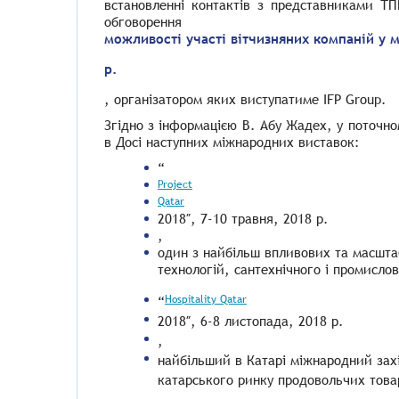
встановленні контактів з представниками ТП
обговорення
можливості участі вітчизняних компаній у 
р.
, організатором яких виступатиме
IFP Group.
Згідно з інформацією В. Абу Жадех, у поточн
в Досі наступних міжнародних виставок:
“
Project
Qatar
2018″, 7-10 травня, 2018 р.
,
один з найбільш впливових та масштаб
технологій, сантехнічного і промисло
Hospitality Qatar
“
2018″, 6-8 листопада, 2018 р.
,
найбільший в Катарі міжнародний захід
катарського ринку продовольчих това