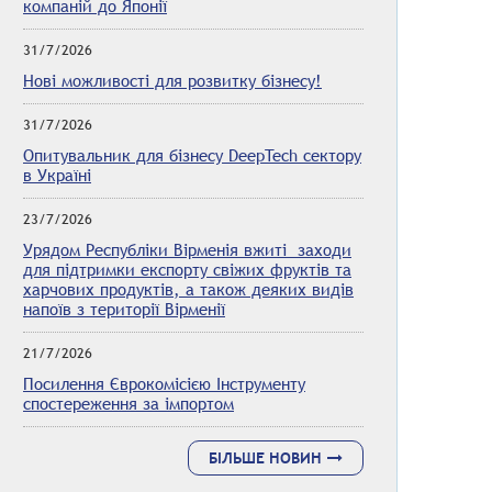
компаній до Японії
31/7/2026
Нові можливості для розвитку бізнесу!
31/7/2026
Опитувальник для бізнесу DeepTech сектору
в Україні
23/7/2026
Урядом Республіки Вірменія вжиті заходи
для підтримки експорту свіжих фруктів та
харчових продуктів, а також деяких видів
напоїв з території Вірменії
21/7/2026
Посилення Єврокомісією Інструменту
спостереження за імпортом
БІЛЬШЕ НОВИН