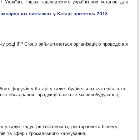
П України, інших зацікавлених українських установ для
міжнародних виставках у Катарі протягом 2018
ому році
IFP Group
займатиметься організацією проведення
них форумів у Катарі у галузі будівельних матеріалів та
вого обладнання, продукції важкого машинобудування;
 у галузі індустрії гостинності, ресторанного бізнесу,
рів та сфери громадського харчування.