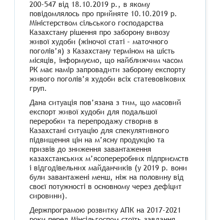
200-547 від 18.10.2019 р., в якому
повідомлялось про прийняте 10.10.2019 р.
Міністерством сільського господарства
Казахстану рішення про заборону вивозу
живої худоби (жіночої статі – маточного
поголів’я) з Казахстану терміном на шість
місяців, інформуємо, що найближчим часом
РК має намір запровадити заборону експорту
живого поголів’я худоби всіх статевовікових
груп.
Дана ситуація пов’язана з тим, що масовий
експорт живої худоби для подальшої
переробки та перепродажу створив в
Казахстані ситуацію для спекулятивного
підвищення цін на м’ясну продукцію та
призвів до зниження завантаження
казахстанських м’ясопереробних підприємств
і відгодівельних майданчиків (у 2019 р. вони
були завантажені менш, ніж на половину від
своєї потужності в основному через дефіцит
сировини).
Держпрограмою розвитку АПК на 2017-2021
роки перед Мінсільгоспом стоїть завдання