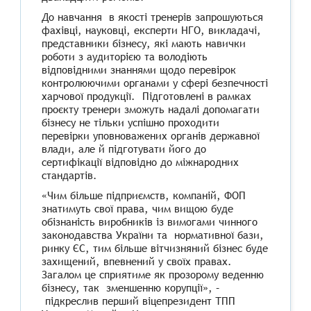
До навчання в якості тренерів запрошуються
фахівці, науковці, експерти НГО, викладачі,
представники бізнесу, які мають навички
роботи з аудиторією та володіють
відповідними знаннями щодо перевірок
контролюючими органами у сфері безпечності
харчової продукції. Підготовлені в рамках
проєкту тренери зможуть надалі допомагати
бізнесу не тільки успішно проходити
перевірки уповноважених органів державної
влади, але й підготувати його до
сертифікації відповідно до міжнародних
стандартів.
«Чим більше підприємств, компаній, ФОП
знатимуть свої права, чим вищою буде
обізнаність виробників із вимогами чинного
законодавства України та нормативної бази,
ринку ЄС, тим більше вітчизняний бізнес буде
захищений, впевнений у своїх правах.
Загалом це сприятиме як прозорому веденню
бізнесу, так зменшенню корупції», –
підкреслив перший віцепрезидент ТПП