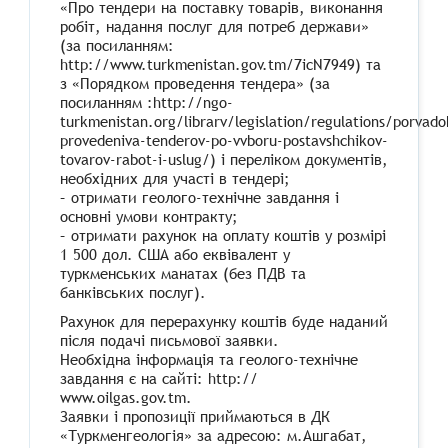
«Про тендери на поставку товарів, виконання
робіт, надання послуг для потреб держави»
(за посиланням:
http://www.turkmenistan.gov.tm/7icN7949) та
з «Порядком проведення тендера» (за
посиланням :http://ngo-
turkmenistan.org/librarv/legislation/regulations/porvado
provedeniva-tenderov-po-vvboru-postavshchikov-
tovarov-rabot-i-uslug/) і переліком документів,
необхідних для участі в тендері;
– отримати геолого-технічне завдання і
основні умови контракту;
– отримати рахунок на оплату коштів у розмірі
1 500 дол. США або еквівалент у
туркменських манатах (без ПДВ та
банківських послуг).
Рахунок для перерахунку коштів буде наданий
після подачі письмової заявки.
Необхідна інформація та геолого-технічне
завдання є на сайті: http://
www.oilgas.gov.tm.
Заявки і пропозиції приймаються в ДК
«Туркменгеологія» за адресою: м.Ашгабат,