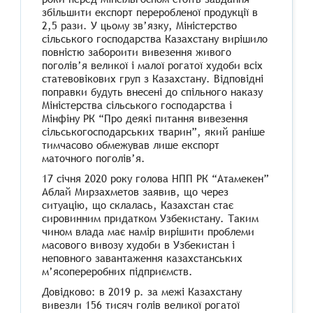
збільшити експорт переробленої продукції в
2,5 рази. У цьому зв’язку, Міністерство
сільського господарства Казахстану вирішило
повністю забороити вивезення живого
поголів’я великої і малої рогатої худоби всіх
статевовікових груп з Казахстану. Відповідні
поправки будуть внесені до спільного наказу
Міністерства сільського господарства і
Мінфіну РК “Про деякі питання вивезення
сільськогосподарських тварин”, який раніше
тимчасово обмежував лише експорт
маточного поголів’я.
17 січня 2020 року голова НПП РК “Атамекен”
Аблай Мирзахметов заявив, що через
ситуацію, що склалась, Казахстан стає
сировинним придатком Узбекистану. Таким
чином влада має намір вирішити проблеми
масового вивозу худоби в Узбекистан і
неповного завантаження казахстанських
м’ясопереробних підприємств.
Довідково: в 2019 р. за межі Казахстану
вивезли 156 тисяч голів великої рогатої