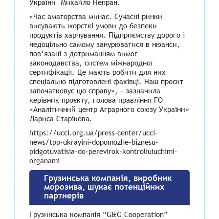
України Михайло Непран.
«Час аматорства минає. Сучасні ринки
висувають жорсткі умови до безпеки
продуктів харчування. Підприємству дорого і
недоцільно самому занурюватися в нюанси,
пов‘язані з дотриманням вимог
законодавства, систем міжнародної
сертифікації. Це мають робити для них
спеціально підготовлені фахівці. Наш проєкт
започатковує цю справу», – зазначила
керівник проєкту, голова правління ГО
«Аналітичний центр Аграрного союзу України»
Лариса Старікова.
https://ucci.org.ua/press-center/ucci-
news/tpp-ukrayini-dopomozhe-biznesu-
pidgotuvatisia-do-perevirok-kontroliuiuchimi-
organami
Грузинська компанія, виробник
морозива, шукає потенційних
партнерів
Грузинська компанія “G&G Cooperation”