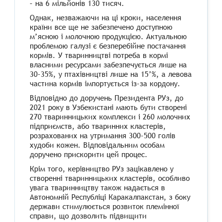
– на 6 мільйонів 130 тисяч.
Однак, незважаючи на ці кроки, населення
країни все ще не забезпечено доступною
м’ясною і молочною продукцією. Актуальною
проблемою галузі є безперебійне постачання
кормів. У тваринництві потреба в кормі
власними ресурсами забезпечується лише на
30-35%, у птахівництві лише на 15’%, а левова
частина кормів імпортується із-за кордону.
Відповідно до доручень Президента РУз, до
2021 року в Узбекистані мають бути створені
270 тваринницьких комплекси і 260 молочних
підприємств, або тваринних кластерів,
розрахованих на утримання 300-500 голів
худоби кожен. Відповідальним особам
доручено прискорити цей процес.
Крім того, керівництво РУз зацікавлено у
створенні тваринницьких кластерів, особливо
увага тваринництву також надається в
Автономній Республіці Каракалпакстан, з боку
держави стимулюється розвиток племінної
справи, що дозволить підвищити