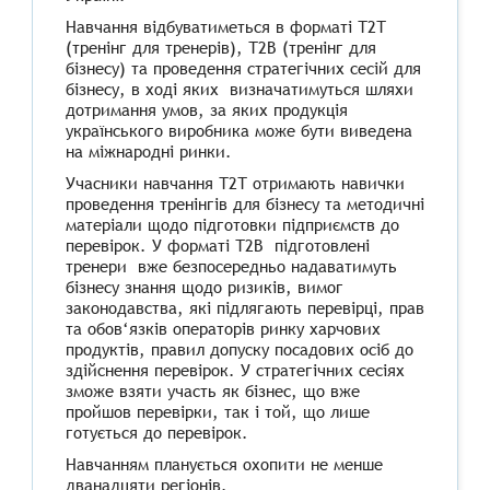
Навчання відбуватиметься в форматі Т2Т
(тренінг для тренерів), Т2В (тренінг для
бізнесу) та проведення стратегічних сесій для
бізнесу, в ході яких визначатимуться шляхи
дотримання умов, за яких продукція
українського виробника може бути виведена
на міжнародні ринки.
Учасники навчання Т2Т отримають навички
проведення тренінгів для бізнесу та методичні
матеріали щодо підготовки підприємств до
перевірок. У форматі Т2В підготовлені
тренери вже безпосередньо надаватимуть
бізнесу знання щодо ризиків, вимог
законодавства, які підлягають перевірці, прав
та обов‘язків операторів ринку харчових
продуктів, правил допуску посадових осіб до
здійснення перевірок. У стратегічних сесіях
зможе взяти участь як бізнес, що вже
пройшов перевірки, так і той, що лише
готується до перевірок.
Навчанням планується охопити не менше
дванадцяти регіонів.