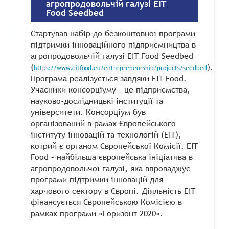
агропродовольчій галузі EIT
Food Seedbed
Стартував набір до безкоштовної програми
підтримки інноваційного підприємництва в
агропродовольчій галузі EIT Food Seedbed
(
).
https://www.eitfood.eu/entrepreneurship/projects/seedbed
Програма реалізується завдяки EIT Food.
Учасники консорціуму – це підприємства,
науково-дослідницькі інституції та
університети. Консорціум був
організований в рамах Європейського
інституту інновацій та технологій (EIT),
котрий є органом Європейської Комісії. EIT
Food – найбільша європейська ініціатива в
агропродовольчої галузі, яка впроваджує
програми підтримки інновацій для
харчового сектору в Європі. Діяльність EIT
фінансується Європейською Комісією в
рамках програми «Горизонт 2020».