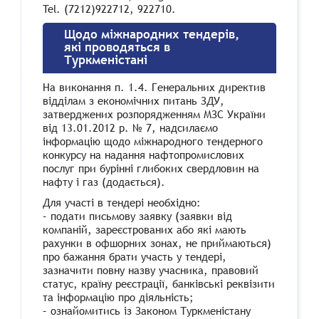
Tel. (7212)922712, 922710.
Щодо міжнародних тендерів,
які проводяться в
Туркменістані
На виконання п. 1.4. Генеральних директив
відділам з економічних питань ЗДУ,
затверджених розпорядженням МЗС України
від 13.01.2012 р. № 7, надсилаємо
інформацію щодо міжнародного тендерного
конкурсу на надання нафтопромислових
послуг при бурінні глибоких свердловин на
нафту і газ (додається).
Для участі в тендері необхідно:
– подати письмову заявку (заявки від
компаній, зареєстрованих або які мають
рахунки в офшорних зонах, не приймаються)
про бажання брати участь у тендері,
зазначити повну назву учасника, правовий
статус, країну реєстрації, банківські реквізити
та інформацію про діяльність;
– ознайомитись із Законом Туркменістану