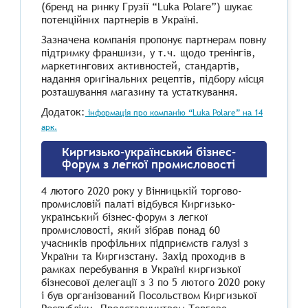
(бренд на ринку Грузії “Luka Polare”) шукає
потенційних партнерів в Україні.
Зазначена компанія пропонує партнерам повну
підтримку франшизи, у т.ч. щодо тренінгів,
маркетингових активностей, стандартів,
надання оригінальних рецептів, підбору місця
розташування магазину та устаткування.
Додаток:
інформація про компанію “Luka Polare” на 14
арк.
Киргизько-український бізнес-
форум з легкої промисловості
4 лютого 2020 року у Вінницькій торгово-
промисловій палаті відбувся Киргизько-
український бізнес-форум з легкої
промисловості, який зібрав понад 60
учасників профільних підприємств галузі з
України та Киргизстану. Захід проходив в
рамках перебування в Україні киргизької
бізнесової делегації з 3 по 5 лютого 2020 року
і був організований Посольством Киргизької