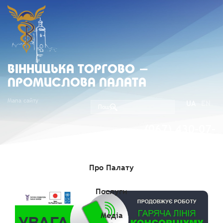
ВIННИЦЬКА ТОРГОВО -
ПРОМИСЛОВА ПАЛАТА
Мапа сайту
UA
EN
(067) 430-07-
05
Про Палату
Послуги
Медіа