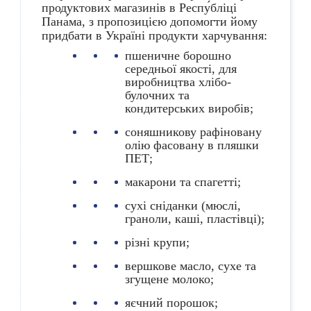
продуктових магазинів в Респу́бліці
Пана́ма, з пропозицією допомогти йому
придбати в Україні продукти харчування:
пшеничне борошно
середньої якості, для
виробництва хлібо-
булочних та
кондитерських виробів;
соняшникову рафіновану
олію фасовану в пляшки
ПЕТ;
макарони та спагетті;
сухі сніданки (мюслі,
граноли, каші, пластівці);
різні крупи;
вершкове масло, сухе та
згущене молоко;
яєчний порошок;