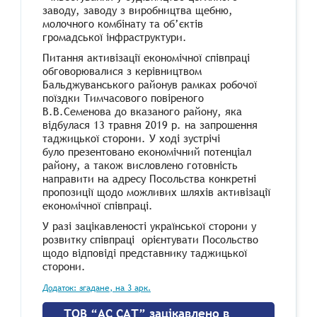
заводу, заводу з виробництва щебню,
молочного комбінату та об’єктів
громадської інфраструктури.
Питання активізації економічної співпраці
обговорювалися з керівництвом
Бальджуванського районув рамках робочої
поїздки Тимчасового повіреного
В.В.Семенова до вказаного району, яка
відбулася 13 травня 2019 р. на запрошення
таджицької сторони. У ході зустрічі
було презентовано економічний потенціал
району, а також висловлено готовність
направити на адресу Посольства конкретні
пропозиції щодо можливих шляхів активізації
економічної співпраці.
У разі зацікавленості української сторони у
розвитку співпраці орієнтувати Посольство
щодо відповіді представнику таджицької
сторони.
Додаток: згадане, на 3 арк.
ТОВ “АС САТ” зацікавлено в