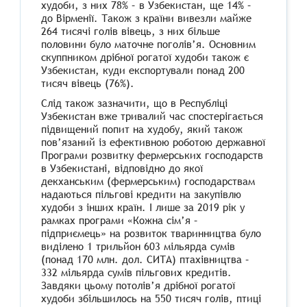
худоби, з них 78% – в Узбекистан, ще 14% –
до Вірменії. Також з країни вивезли майже
264 тисячі голів вівець, з них більше
половини було маточне поголів’я. Основним
скуппником дрібної рогатої худоби також є
Узбекистан, куди експортували понад 200
тисяч вівець (76%).
Слід також зазначити, що в Республіці
Узбекистан вже тривалий час спостерігається
підвищений попит на худобу, який також
пов’язаний із ефективною роботою державної
Програми розвитку фермерських господарств
в Узбекистані, відповідно до якої
декханським (фермерським) господарствам
надаються пільгові кредити на закупівлю
худоби з інших країн. І лише за 2019 рік у
рамках програми «Кожна сім’я –
підприємець» на розвиток тваринництва було
виділено 1 трильйон 603 мільярда сумів
(понад 170 млн. дол. СИТА) птахівництва –
332 мільярда сумів пільгових кредитів.
Завдяки цьому потолів’я дрібної рогатої
худоби збільшилось на 550 тисяч голів, птиці