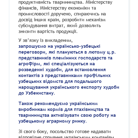
продуктивність тваринництва. Міністерству
фінансів, Міністерству економіки та
промисловості доручено, спираючись на
досвід інших країн, розробити механізм
субсидування витрат, який дозволить
знизити вартість продукції.
У зв’язку із викладеним,
запрошуємо на українсько-узбецькі
переговори, які плануються в лютому ц.р.
представників племінних господарств та
агрофірм, які спеціалізуються на
розведенні худоби, для встановлення
контактів з представниками профільних
узбецьких відомств для подальшого
нарощування українського експорту худоби
до Узбекистану.
Також рекомендуємо українським
виробникам кормів для птахівництва та
тваринництва активізувати свою роботу на
узбецькому аграрному ринку.
Зі свого боку, посольство готове надавати
відповідне сприяння українським компаніям.