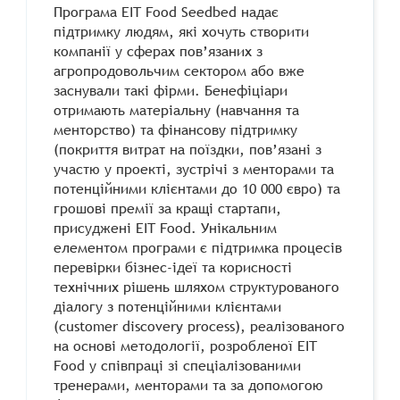
Програма EIT Food Seedbed надає
підтримку людям, які хочуть створити
компанії у сферах пов’язаних з
агропродовольчим сектором або вже
заснували такі фірми. Бенефіціари
отримають матеріальну (навчання та
менторство) та фінансову підтримку
(покриття витрат на поїздки, пов’язані з
участю у проекті, зустрічі з менторами та
потенційними клієнтами до 10 000 євро) та
грошові премії за кращі стартапи,
присуджені EIT Food. Унікальним
елементом програми є підтримка процесів
перевірки бізнес-ідеї та корисності
технічних рішень шляхом структурованого
діалогу з потенційними клієнтами
(customer discovery process), реалізованого
на основі методології, розробленої EIT
Food у співпраці зі спеціалізованими
тренерами, менторами та за допомогою