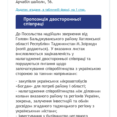
Арчабіл шайоли, 56.
Додаток: згадане, в табличній формі, на 1 стор.
Пропозиція двосторонньої
співпраці
До Посольства надійшли звернення від
Голови Бальджуванського району Хатлонської
області Республіки Таджикистан М.Зоїрзоди
(копії додаються). У вказаних листах
висловлюється зацікавленість у
налагодженні двосторонньої співпраці та
порушуються питання щодо
започаткування співробітництва з українською
стороною за такими напрямками:
– закупівля українських мікроавтобусів
«Богдан» для потреб району і області;
– налагодження співробітництва між діловими
колами вказаного району та регіонів України,
зокрема, залучення інвестицій та обмін
досвідом згаданого таджицького регіону з
українськими містами;
– інвестування у будівництво цегляного