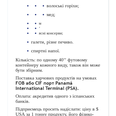
волоські горіхи;
мед;
м
’
ясні консерви;
галети, різне печиво.
спиртні напої.
Кількість: по одному 40
’’
футовому
контейнеру кожного виду, також він може
бути збірним.
Поставка харчових продуктів на умовах
F
О
B
або
CIF
порт Panamá
International Terminal (PSA).
Оплата
:
акредитив одного з іспанських
банків.
Підприємець просить надіслати
: ціну в $
USA
за 1 тонну продукту,
його фізико-