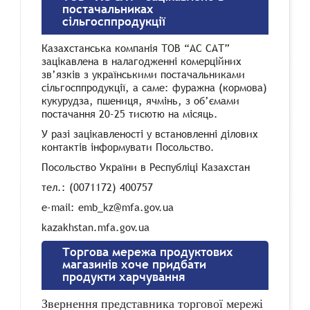
постачальниках
сільгосппродукції
Казахстанська компанія ТОВ “АС САТ”
зацікавлена в налагодженні комерційних
зв’язків з українськими постачальниками
сільгосппродукції, а саме: фуражна (кормова)
кукурудза, пшениця, ячмінь, з об’ємами
постачання 20-25 тисютю на місяць.
У разі зацікавленості у встановленні ділових
контактів інформувати Посольство.
Посольство України в Республіці Казахстан
тел.: (0071172) 400757
e-mail: emb_kz@mfa.gov.ua
kazakhstan.mfa.gov.ua
Торгова мережа продуктових
магазинів хоче придбати
продукти харчування
Звернення представника торгової мережі