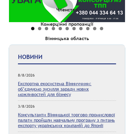
Членство
Комерційні пропозиції
Вінницька область
НОВИНИ
8/8/2026
Експортна екосистема Вінниччини:
об’єднуємо зусилля заради нових
можливостей для бізнесу
3/8/2026
Консультанти Вінницької торгово-промислової
палати пройшли навчальну програму з питань
експорту українських компаній до Японії