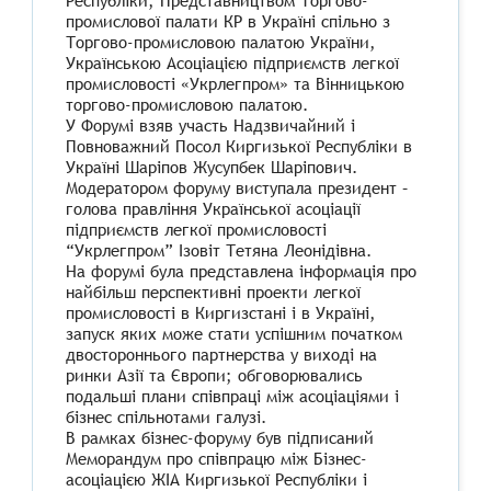
Республіки, Представництвом Торгово-
промислової палати КР в Україні спільно з
Торгово-промисловою палатою України,
Українською Асоціацією підприємств легкої
промисловості «Укрлегпром» та Вінницькою
торгово-промисловою палатою.
У Форумі взяв участь Надзвичайний і
Повноважний Посол Киргизької Республіки в
Україні Шаріпов Жусупбек Шаріпович.
Модератором форуму виступала президент –
голова правління Української асоціації
підприємств легкої промисловості
“Укрлегпром” Ізовіт Тетяна Леонідівна.
На форумі була представлена інформація про
найбільш перспективні проекти легкої
промисловості в Киргизстані і в Україні,
запуск яких може стати успішним початком
двостороннього партнерства у виході на
ринки Азії та Європи; обговорювались
подальші плани співпраці між асоціаціями і
бізнес спільнотами галузі.
В рамках бізнес-форуму був підписаний
Меморандум про співпрацю між Бізнес-
асоціацією ЖІА Киргизької Республіки і