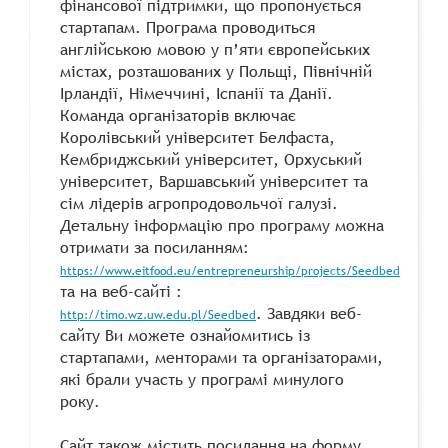
фінансової підтримки, що пропонується
стартапам. Програма проводиться
англійською мовою у п’яти європейських
містах, розташованих у Польщі, Північній
Ірландії, Німеччині, Іспанії та Данії.
Команда організаторів включає
Королівський університет Белфаста,
Кембриджський університет, Орхуський
університет, Варшавський університет та
сім лідерів агропродовольчої галузі.
Детальну інформацію про програму можна
отримати за посиланням:
https://www.eitfood.eu/entrepreneurship/projects/Seedbed
та на веб-сайті :
. Завдяки веб-
http://timo.wz.uw.edu.pl/Seedbed
сайту Ви можете ознайомитись із
стартапами, менторами та організаторами,
які брали участь у програмі минулого
року.
Сайт також містить посилання на форму