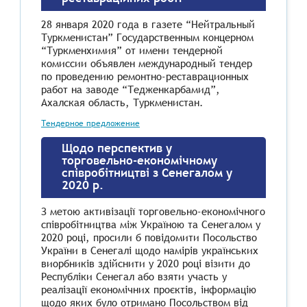
28 января 2020 года в газете “Нейтральный
Туркменистан” Государственным концерном
“Туркменхимия” от имени тендерной
комиссии объявлен международный тендер
по проведению ремонтно-реставрационных
работ на заводе “Тедженкарбамид”,
Ахалская область, Туркменистан.
Тендерное предложение
Щодо перспектив у
торговельно-економічному
співробітництві з Сенегалом у
2020 р.
З метою активізації торговельно-економічного
співробітництва між Україною та Сенегалом у
2020 році, просили б повідомити Посольство
України в Сенегалі щодо намірів українських
виорбників здійснити у 2020 році візити до
Республіки Сенегал або взяти участь у
реалізації економічних проєктів, інформацію
щодо яких було отримано Посольством від