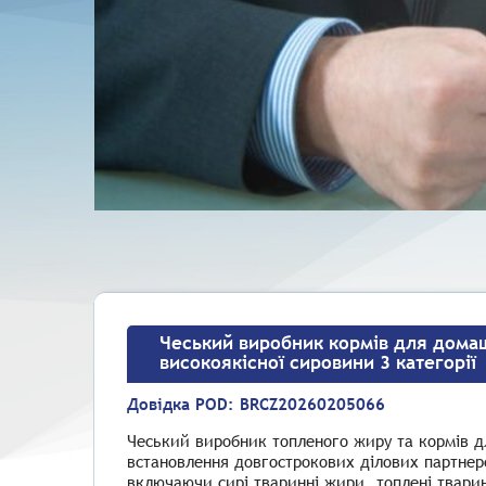
Чеський виробник кормів для домаш
високоякісної сировини 3 категорії
Довідка POD:
BRCZ20260205066
Чеський виробник топленого жиру та кормів д
встановлення довгострокових ділових партнерс
включаючи сирі тваринні жири, топлені тварин