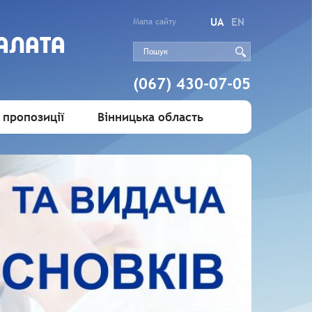
UA
EN
Мапа сайту
АЛАТА
(067) 430-07-05
 пропозиції
Вінницька область