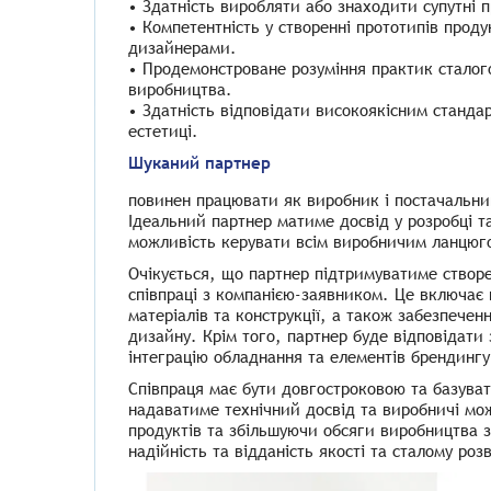
• Здатність виробляти або знаходити супутні 
• Компетентність у створенні прототипів продук
дизайнерами.
• Продемонстроване розуміння практик сталого
виробництва.
• Здатність відповідати високоякісним станда
естетиці.
Шуканий партнер
повинен працювати як виробник і постачальник
Ідеальний партнер матиме досвід у розробці т
можливість керувати всім виробничим ланцюг
Очікується, що партнер підтримуватиме створен
співпраці з компанією-заявником. Це включає
матеріалів та конструкції, а також забезпеченн
дизайну. Крім того, партнер буде відповідати 
інтеграцію обладнання та елементів брендингу
Співпраця має бути довгостроковою та базуват
надаватиме технічний досвід та виробничі мо
продуктів та збільшуючи обсяги виробництва 
надійність та відданість якості та сталому роз