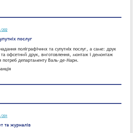
s/202
упутніх послуг
адання поліграфічних та супутніх послуг, а саме: друк
 та офсетний друк, виготовлення, монтаж і демонтаж
ля потреб департаменту Валь-де-Марн.
анція
s/201
ет та журналів