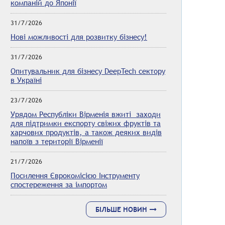
компаній до Японії
31/7/2026
Нові можливості для розвитку бізнесу!
31/7/2026
Опитувальник для бізнесу DeepTech сектору
в Україні
23/7/2026
Урядом Республіки Вірменія вжиті заходи
для підтримки експорту свіжих фруктів та
харчових продуктів, а також деяких видів
напоїв з території Вірменії
21/7/2026
Посилення Єврокомісією Інструменту
спостереження за імпортом
БІЛЬШЕ НОВИН