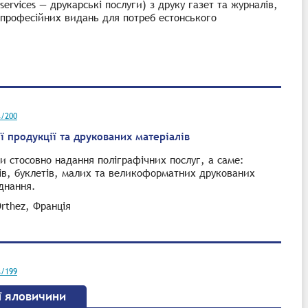
services — друкарські послуги) з друку газет та журналів,
а професійних видань для потреб естонського
s/200
 продукції та друкованих матеріалів
и стосовно надання поліграфічних послуг, а саме:
лів, буклетів, малих та великоформатних друкованих
днання.
rthez, Франція
s/199
ї яловичини