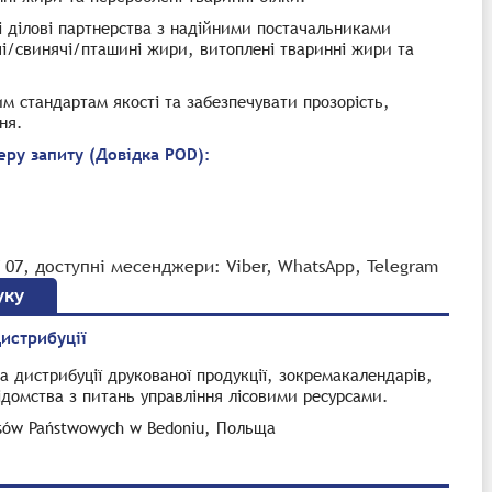
і ділові партнерства з надійними постачальниками
чі/свинячі/пташині жири, витоплені тваринні жири та
м стандартам якості та забезпечувати прозорість,
ня.
ру запиту (Довідка POD):
7 07, доступні месенджери: Viber, WhatsApp, Telegram
уку
дистрибуції
а дистрибуції друкованої продукції, зокремакалендарів,
відомства з питань управління лісовими ресурсами.
sów Państwowych w Bedoniu, Польща