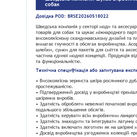
собак
Довідка POD:
BRSE20260518022
Шведська компанія у секторі моди та аксесуар
товарів для собак та шукає міжнародного пар
високоякісному скандинавському дизайні та п
вимагає гнучкості в обсягах виробництва. Асо
шлейки, сумки для пакетів для сміття та аксес
частина єдиної модної концепції. Продукція ві
та функціональністю.
Технічна специфікація або запитувана експ
• Високоякісна зерниста шкіра рослинного дуб
простежуваністю.
• Підтверджений досвід у виробництві преміал
шкіряних виробів.
• Здатність обробляти невеликі початкові вир
подальшого збільшення обсягів.
• Здатність керувати всім виробничим ланцюг
• Здатність знаходити та інтегрувати латунну 
• Здатність включати логотипи як на шкіряні м
• Досвід виробництва узгоджених колекцій пр