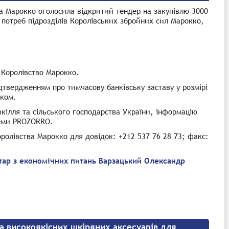
ва Марокко оголосила відкритий тендер на закупівлю 3000
потреб підрозділів Королівських збройних сил Марокко,
 Королівство Марокко.
твердженням про тимчасову банківську заставу у розмірі
нком.
вкілля та сільського господарства України, інформацію
теми PROZORRO.
оролівства Марокко для довідок: +212 537 76 28 73; факс:
тар з економічних питань Варзацький Олександр
 високоякісних шкіряних аксесуарів для