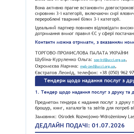
Вона активно прагне встановити довгостроков
сировини 3-ї категорії, включаючи сирі ялови
перероблені тваринні білки 3-ї категорії.
Ідеальний партнер повинен відповідати високи
дотримання вимог правил ЄС у сфері постачан
Контакти можна отримати, з вказанням номе
ТОРГОВО-ПРОМИСЛОВА ПАЛАТА УКРАЇНИ
Шубіна-Куруленко Ольга:
,
soo-ird@ucci.org.ua
Охромєєва Марина:
,
mgb-zed@ucci.org.ua
Євстратов Леонід, телефон: +38 (050) 962 9
Тендери щодо надання послуг з др
1. Тендер щодо надання послуг з друку та 
Предметом тендера є надання послуг з друку т
брошур, книг, каталогів та звітів для потреб 
Замовник: Ośrodek Rozwojowo-Wdrożeniowy La
ДЕДЛАЙН ПОДАЧІ: 01.07.2026