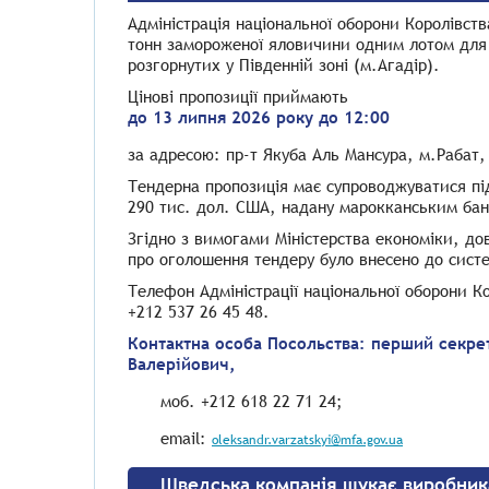
Адміністрація національної оборони Королівст
тонн замороженої яловичини одним лотом для 
розгорнутих у Південній зоні (м.Агадір).
Цінові пропозиції приймають
до 13 липня 2026 року до 12:00
за адресою: пр-т Якуба Аль Мансура, м.Рабат,
Тендерна пропозиція має супроводжуватися під
290 тис. дол. США, надану марокканським ба
Згідно з вимогами Міністерства економіки, до
про оголошення тендеру було внесено до сис
Телефон Адміністрації національної оборони К
+212 537 26 45 48.
Контактна особа Посольства: перший секре
Валерійович,
моб. +212 618 22 71 24;
email:
oleksandr.varzatskyi@mfa.gov.ua
Шведська компанія шукає виробника