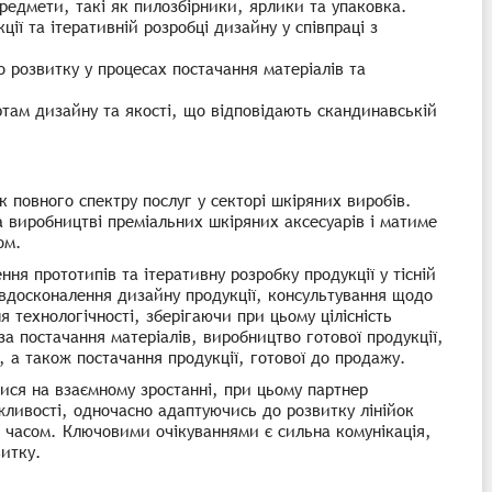
предмети, такі як пилозбірники, ярлики та упаковка.
ції та ітеративній розробці дизайну у співпраці з
 розвитку у процесах постачання матеріалів та
ртам дизайну та якості, що відповідають скандинавській
 повного спектру послуг у секторі шкіряних виробів.
а виробництві преміальних шкіряних аксесуарів і матиме
ом.
ня прототипів та ітеративну розробку продукції у тісній
 вдосконалення дизайну продукції, консультування щодо
я технологічності, зберігаючи при цьому цілісність
за постачання матеріалів, виробництво готової продукції,
, а також постачання продукції, готової до продажу.
ися на взаємному зростанні, при цьому партнер
жливості, одночасно адаптуючись до розвитку лінійок
з часом. Ключовими очікуваннями є сильна комунікація,
витку.