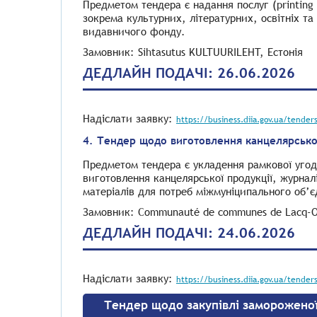
Предметом тендера є надання послуг (printing 
зокрема культурних, літературних, освітніх т
видавничого фонду.
Замовник: Sihtasutus KULTUURILEHT, Естонія
ДЕДЛАЙН ПОДАЧІ: 26.06.2026
Надіслати заявку:
https://business.diia.gov.ua/tender
4. Тендер щодо виготовлення канцелярської
Предметом тендера є укладення рамкової угод
виготовлення канцелярської продукції, журна
матеріалів для потреб міжмуніципального об’є
Замовник: Communauté de communes de Lacq-O
ДЕДЛАЙН ПОДАЧІ: 24.06.2026
Надіслати заявку:
https://business.diia.gov.ua/tender
Тендер щодо закупівлі заморожено