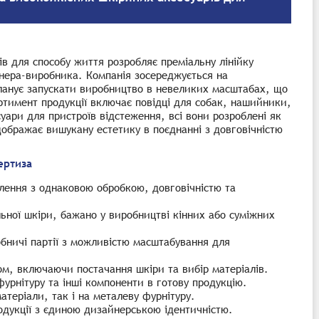
ів для способу життя розробляє преміальну лінійку
тнера-виробника. Компанія зосереджується на
ланує запускати виробництво в невеликих масштабах, що
ртимент продукції включає повідці для собак, нашийники,
уари для пристроїв відстеження, всі вони розроблені як
дображає вишукану естетику в поєднанні з довговічністю
ертиза
лення з однаковою обробкою, довговічністю та
ьної шкіри, бажано у виробництві кінних або суміжних
обничі партії з можливістю масштабування для
ом, включаючи постачання шкіри та вибір матеріалів.
фурнітуру та інші компоненти в готову продукцію.
атеріали, так і на металеву фурнітуру.
одукції з єдиною дизайнерською ідентичністю.