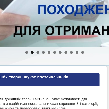
ніх тварин шукає постачальників
ля домашніх тварин активно шукає можливості для
тв з надійними постачальниками сировини 3-ї категорії,
ні жири та перероблені тваринні білки.