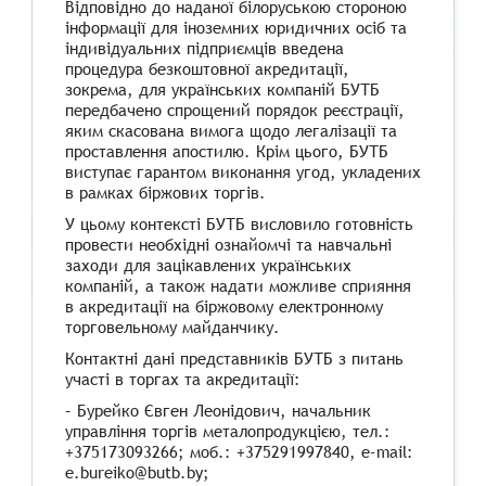
Відповідно до наданої білоруською стороною
інформації для іноземних юридичних осіб та
індивідуальних підприємців введена
процедура безкоштовної акредитації,
зокрема, для українських компаній БУТБ
передбачено спрощений порядок реєстрації,
яким скасована вимога щодо легалізації та
проставлення апостилю. Крім цього, БУТБ
виступає гарантом виконання угод, укладених
в рамках біржових торгів.
У цьому контексті БУТБ висловило готовність
провести необхідні ознайомчі та навчальні
заходи для зацікавлених українських
компаній, а також надати можливе сприяння
в акредитації на біржовому електронному
торговельному майданчику.
Контактні дані представників БУТБ з питань
участі в торгах та акредитації:
– Бурейко Євген Леонідович, начальник
управління торгів металопродукцією, тел.:
+375173093266; моб.: +375291997840, e-mail:
e.bureiko@butb.by;