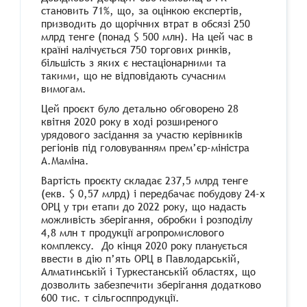
становить 71%, що, за оцінкою експертів,
призводить до щорічних втрат в обсязі 250
млрд тенге (понад $ 500 млн). На цей час в
країні налічується 750 торгових ринків,
більшість з яких є нестаціонарними та
такими, що не відповідають сучасним
вимогам.
Цей проєкт було детально обговорено 28
квітня 2020 року в ході розширеного
урядового засідання за участю керівників
регіонів під головуванням прем’єр-міністра
А.Маміна.
Вартість проєкту складає 237,5 млрд тенге
(екв. $ 0,57 млрд) і передбачає побудову 24-х
ОРЦ у три етапи до 2022 року, що надасть
можливість зберігання, обробки і розподілу
4,8 млн т продукції агропромислового
комплексу. До кінця 2020 року планується
ввести в дію п’ять ОРЦ в Павлодарській,
Алматинській і Туркестанській областях, що
дозволить забезпечити зберігання додатково
600 тис. т сільгосппродукції.