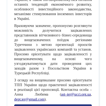
останніх тенденцій економічного розвитку,
особливості інвестиційного законодавства,
механізми стимулювання іноземних інвесторів
в Україні.
Враховуючи зазначене, пропонуємо розглянути
можливість долучитися зацікавлених
представників вітчизняного бізнес-середовища
до вищезазначених поїздок регіонами
Туреччини з метою презентації проєктів
зацікавлених українських компаній та установ.
Просимо орієнтувати щодо зацікавленості у
вищезазначеному, на основі чого
узгоджуватимуться дати проведення цих
заходів разом з Посольством України в
Турецькій Республіці.
З огляду на вищевказане просимо орієнтувати
ТПП України щодо практичної зацікавленості
в реалізації цієї пропозиції. Контактна особа –
Анна Любима (
ast
–
ier
@
ucci
.
org
.
ua
,
dept.
ier
@
gmail
.
com
).