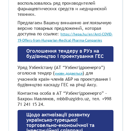
воспользовалось ряд производителей
фармацевтических средств и медицинской
техники.
Предлагаем Вашему вниманию англоязычную
версию товарных предложений, которая
доступна по ссылке:
https://hepa.hu/en/Anti-COVID-
19-Offers-from-Hungarian-Medical-Pharma-Companies
Оголошення тендеру в РУз на
будівництво і проектування ГЕС
Уряд Узбекістану (АТ “Узбекгідроенерго”)
оголосив тендер (
) для
умови додаються
учасників країн-членів АБР на проектування і
будівництво каскаду ГЕС на річці Аксу.
Контактна особа в АТ “Узбекгідроенерго” –
Бахром Мавлянов, mbb@uzgidro.uz, тел. +998
71 241 15 24.
Щодо активізації розвитку
українсько-турецької
торговельно-економічної та
інвестиційної співпраці