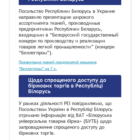
Посольство Республики Белорусь в Украине
направило презентацию широкого
ассортимента тканей, производимых
предприятиями Республики Беларусь,
входящими в “Белорусский государственный
концерн по производству и реализации
товаров легкой промышленности” (концерн
“Беллегпром”).
Презентация тканей предприятий концерна
“Беллегпром” на 7 л.
Щодо спрощеного доступу до
біржових торгів в Республіці
Білорусь
У рамках діяльності РЕІ повідомляємо, що
Посольством України в Республіці Білорусь
отримано інформацію від ВАТ «Білоруська
універсальна товарна біржа» (БУТБ) щодо
запровадження спрощеного доступу до
біржових торгів.