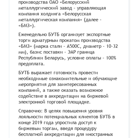
производства ОАО «Белорусский
металлургический завод – управляющая
компания холдинга «Белорусская
металлургическая компания» (далее –
«БМЗ»).
Еженедельно БУТБ организует экспортные
торги арматурным прокатом производства
«БМЗ» (марка стали – А500С, диаметр – 10-32
мм), базис поставки – ЭАР граница
Республики Беларусь, условие оплаты – 100%
предоплата.
БУТБ выражает готовность провести
необходимые ознакомительные и обучающие
мероприятия для заинтересованных
компаний, а также оказать возможное
содействие в аккредитации на биржевой
электронной торговой площадке.
Справочно: В целях повышения уровня
лояльности потенциальных клиентов БУТБ в
конце 2019 года упростила доступ к
биржевым торгам, введя процедуру
бесплатной аккредитации для иностранных