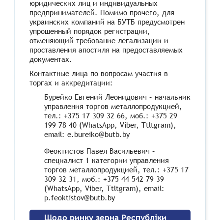
юридических лиц и индивидуальных
предпринимателей. Помимо прочего, для
украинских компаний на БУТБ предусмотрен
упрошенный порядок регистрации,
отменяющий требование легализации и
проставления апостиля на предоставляемых
документах.
Контактные лица по вопросам участия в
торгах и аккредитации:
Бурейко Евгений Леонидович – начальник
управления торгов металлопродукцией,
тел.: +375 17 309 32 66, моб.: +375 29
199 78 40 (WhatsApp, Viber, Ttltgram),
email: e.bureiko@butb.by
Феоктистов Павел Васильевич –
специалист 1 категории управления
торгов металлопродукцией, тел.: +375 17
309 32 31, моб.: +375 44 542 79 39
(WhatsApp, Viber, Ttltgram), email:
p.feoktistov@butb.by
Щодо ринку зерна Республіки