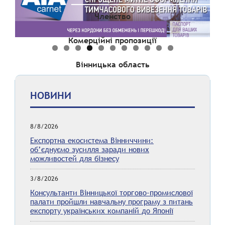
Членство
Комерційні пропозиції
Вінницька область
НОВИНИ
8/8/2026
Експортна екосистема Вінниччини:
об’єднуємо зусилля заради нових
можливостей для бізнесу
3/8/2026
Консультанти Вінницької торгово-промислової
палати пройшли навчальну програму з питань
експорту українських компаній до Японії