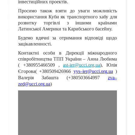
інвестиційних проектів.
Просимо також взяти до уваги можливість
використання Куби як транспортного хабу для
розвитку торгівлі з іншими країнами
Латинської Америки та Карибського басейну.
Будемо вдячні за отримання відповіді щодо
зацікавленності.
Контактні особи в Дирекції міжнародного
співробітництва ТПП України –
Анна Любима
( +380955466509 ,
ast-ier@ucci.org.ua
), Юлія
Єгорова(
+380509426966
yys
–
ier
@
ucci
.
org
.
ua
)
Валерія Забашта
(+38050366499
7
zva
–
zed
@
ucci
.
org
.
ua
)
Травень 2020