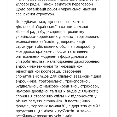
Ділової ради. Також ведуться переговори
щодо організації роботи української частини
зазначеної структури.
Передбачається, що основною метою
діяльності Української частини спільної
Ділової ради буде сприяння розвитку
українсько-корейських ділових і торговельно-
економічних зв’язків, диверсифікації
структури і збільшенню обсягів товарообігу
між двома країнами, пошук та втілення
оптимальних моделей і форм ділового
співробітництва; налагодження двосторонньої
виробничо-технічної та інноваційно-
інвестиційної кооперації, створення
сприятливих умов для спільної взаємовигідної
виробничої, торговельної, транспортної,
будівельної, фінансово-кредитної, страхової,
науково-дослідної та інших видів діяльності;
сприяння створенню спільних підприємств у
різних галузях економіки, інвестиційних
фондів, торгових компаній, відкриттю філій і
представництв діючих суб’єктів, а також
всебічному розвитку усіх видів