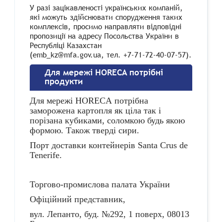
У разі зацікавленості українських компаній,
які можуть здійснювати спорудження таких
комплексів, просимо направляти відповідні
пропозиції на адресу Посольства України в
Республіці Казахстан
(emb_kz@mfa.gov.ua, тел. +7-71-72-40-07-57).
Для мережі HORECA потрібні
продукти
Для мережі
HORECA
потрібна
заморожена картопля як ціла так і
порізана кубиками, соломкою будь якою
формою. Також тверді сири.
Порт доставки контейнерів
Sant
а
Crus
de
Tenerife
.
Торгово-промислова палата України
Офіційний представник,
вул. Лепанто, буд. №292, 1 поверх, 08013