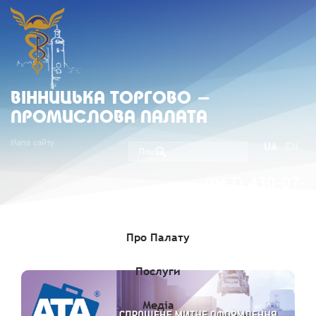
ВIННИЦЬКА ТОРГОВО -
ПРОМИСЛОВА ПАЛАТА
Мапа сайту
UA
EN
(067) 430-07-
05
Про Палату
Послуги
Медіа