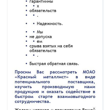
гарантийны
х
обязательств
.
Надежность.
Мы
не допуска
ем
срыва взятых на себя
обязательств
.
Быстрая обратная связь.
Просим Вас рассмотреть МОАО
«Красный металлист» в виде
потенциального поставщика,
изучить производимую нами
продукцию и оказать содействие в
быстром старте взаимовыгодного
сотрудничества.
Желаем успехов и процветания Вашей