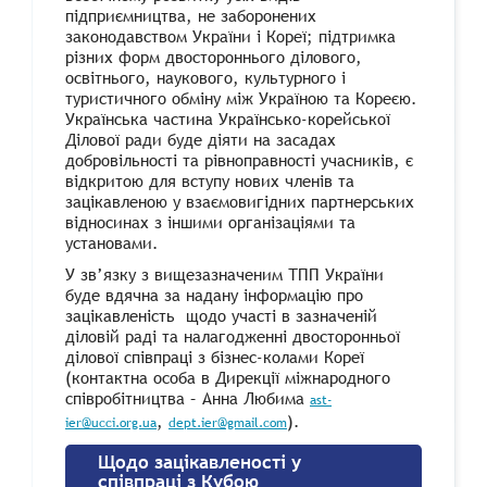
підприємництва, не заборонених
законодавством України і Кореї; підтримка
різних форм двостороннього ділового,
освітнього, наукового, культурного і
туристичного обміну між Україною та Кореєю.
Українська частина Українсько-корейської
Ділової ради буде діяти на засадах
добровільності та рівноправності учасників, є
відкритою для вступу нових членів та
зацікавленою у взаємовигідних партнерських
відносинах з іншими організаціями та
установами.
У зв’язку з вищезазначеним ТПП України
буде вдячна за надану інформацію про
зацікавленість щодо участі в зазначеній
діловій раді та налагодженні двосторонньої
ділової співпраці з бізнес-колами Кореї
(контактна особа в Дирекції міжнародного
співробітництва – Анна Любима
ast-
,
).
ier@ucci.org.ua
dept.ier@gmail.com
Щодо зацікавленості у
співпраці з Кубою