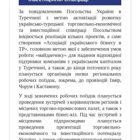
За повідомленням Посольства України в
Туреччині з метою активізації розвитку
українсько-турецької торговельно-економічної
та інвестиційної співпраці Посольством
ініціюється реалізація кількох проектів, а саме
створення «Асоціації українського бізнесу в
ТР», головною метою якої є забезпечення умов
роботи «майданчику» для надання відповідної
підтримки компаніям з українським капіталом
у Туреччині, а також до кінця поточного року
планується організація низки регіональних
робочих поїздок, зокрема, до провінцій Ізмір,
Чорум і Кастамону.
У ході зазначених робочих поїздок планується
проведення зустрічей з керівництвом регіонів і
місцевих торгово-промислових палат, а також з
представниками бізнес-кіл. Під час зустрічей з
місцевими підприємцями планується
проведення презентації торговельно-
економічного та інвестиційного потенціалу
України, а також обговорюватимуться питання