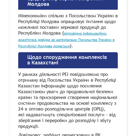
Молдова
Мінекономіки спільно з Посольством України в
Республіці Молдова опрацьовує питання щодо
можливої поставки зернової продукції до
Республіки Молдова (
відповідна інформаційно-
аналітична довідка за матеріалами Посольства України в
).
Республіці Молдова додається
Щодо спорудження комплексів
в Казахстані
У рамках діяльності РЕІ повідомляємо про
отриману від Посольства України в Республіці
Казахстан інформацію щодо посилення
Казахстаном уваги до продовольчої безпеки
країни та прискорення створення національної
системи продовольства на основі комплексу з
24-х оптово-розподільчих центрів (ОРЦ),
які надаватимуть спеціалізовані послуги – від
зберігання і переробки до розподілу і збуту
продукції.
Довідково: дефіцит овочесховищ в РК