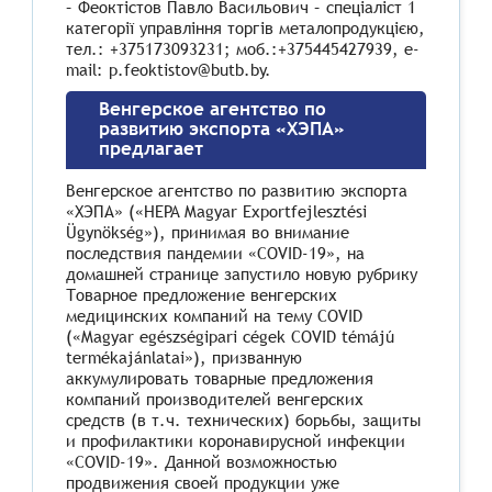
– Феоктістов Павло Васильович – спеціаліст 1
категорії управління торгів металопродукцією,
тел.: +375173093231; моб.:+375445427939, e-
mail: p.feoktistov@butb.by.
Венгерское агентство по
развитию экспорта «ХЭПА»
предлагает
Венгерское агентство по развитию экспорта
«ХЭПА» («
HEPA Magyar Exportfejlesztési
Ügynökség
»), принимая во внимание
последствия пандемии «
COVID-19
», на
домашней странице запустило новую рубрику
Товарное предложение венгерских
медицинских компаний на тему
COVID
(
«Magyar egészségipari cégek COVID témájú
termékajánlatai»)
, призванную
аккумулировать товарные предложения
компаний производителей венгерских
средств (в т.ч. технических) борьбы, защиты
и профилактики коронавирусной инфекции
«
COVID-19
».
Данной возможностью
продвижения своей продукции уже