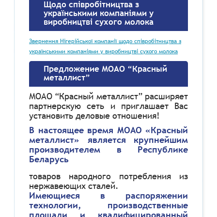
Щодо співробітництва з
українськими компаніями у
виробництві сухого молока
Звернення Нігерійської компанії щодо співробітництва з
українськими компаніями у виробництві сухого молока
Предложение МОАО “Красный
металлист”
МОАО “Красный металлист” расширяет
партнерскую сеть и приглашает Вас
установить деловые отношения!
В настоящее время МОАО «Красный
металлист» является крупнейшим
производителем в Республике
Беларусь
товаров народного потребления из
нержавеющих сталей.
Имеющиеся в распоряжении
технологии, производственные
площади и квалифицированный