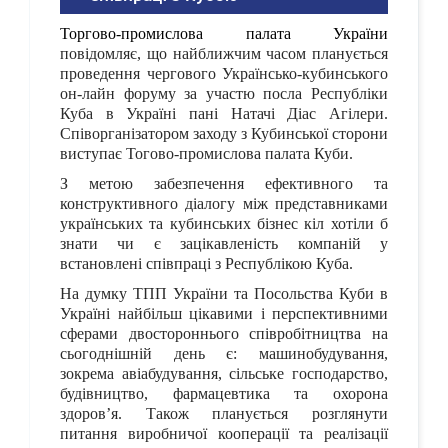
Торгово-промислова палата України
повідомляє, що найближчим часом планується
проведення чергового Українсько-кубинського
он-лайн форуму за участю посла Республіки
Куба в Україні пані Натачі Діас Агілери.
Співорганізатором заходу з Кубинської сторони
виступає Тогово-промислова палата Куби.
З метою забезпечення ефективного та
конструктивного діалогу між представниками
українських та кубинських бізнес кіл хотіли б
знати чи є зацікавленість компаній у
встановлені співпраці з Республікою Куба.
На думку ТПП України та Посольства Куби в
Україні найбільш цікавими і перспективними
сферами двостороннього співробітництва на
сьогоднішній день є: машинобудування,
зокрема авіабудування, сільське господарство,
будівництво, фармацевтика та охорона
здоров’я. Також планується розглянути
питання виробничої кооперації та реалізації