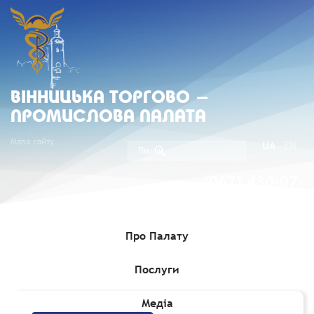
ВIННИЦЬКА ТОРГОВО -
ПРОМИСЛОВА ПАЛАТА
Мапа сайту
UA
EN
(067) 430-07-
05
Про Палату
Послуги
Головна
»
Медіа
»
Вісник "Ділові зв'язки"
»
Серпень 2017
Медіа