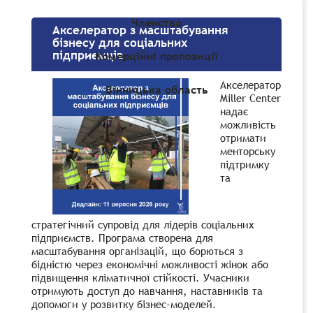
Членство
Акселератор з масштабування
бізнесу для соціальних
підприємців
Комерційні пропозиції
Акселератор
Вінницька область
Miller Center
надає
можливість
отримати
менторську
підтримку
та
стратегічний супровід для лідерів соціальних
підприємств. Програма створена для
масштабування організацій, що борються з
бідністю через економічні можливості жінок або
підвищення кліматичної стійкості. Учасники
отримують доступ до навчання, наставників та
допомоги у розвитку бізнес-моделей.