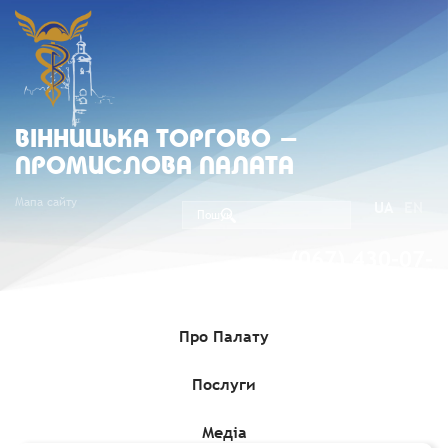
ВIННИЦЬКА ТОРГОВО -
ПРОМИСЛОВА ПАЛАТА
Мапа сайту
UA
EN
(067) 430-07-
05
Про Палату
Послуги
Головна
»
Медіа
»
Гранти, Проєкти, Програми для бізнесу
»
Акселератор з масштабування бізнесу для соціальних
підприємців
Медіа