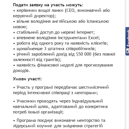
Подати заявку на участь можуть:
• керівники вищої ланки (CEO, виконавчий або
керуючий директор);
• вільне володіння англійською або іспанською
мовою;
• стабільний доступ до мережі інтернет;
• впевнене володіння інструментами Excel;
• робота від одного року та наявність клієнтів;
• щонайменше 3 штатних співробітників;
• річний зароблений дохід від $50 000 (без повної
залежності від грантів);
• наявність фінансової моделі для прогнозування
доходів.
Умови участі:
• Участь у програмі передбачає шестимісячний
період інтенсивної співпраці з менторами;
• Учасники проходять через індивідуальний
навчальний шлях, адаптований до конкретних
потреб їхньої організації;
• Програма поєднує виконавче менторство та
лідерський коучинг для зміцнення стратегій