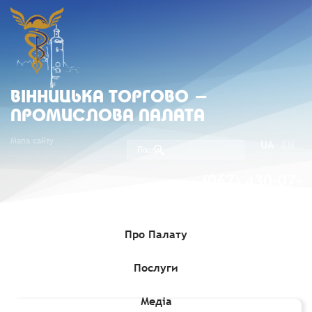
ВIННИЦЬКА ТОРГОВО -
ПРОМИСЛОВА ПАЛАТА
Мапа сайту
UA
EN
(067) 430-07-
05
Про Палату
Послуги
Головна
»
Комерційні пропозиції
»
Комерційна пропозиція
Готельного комплексу Запорізької ТПП
Медіа