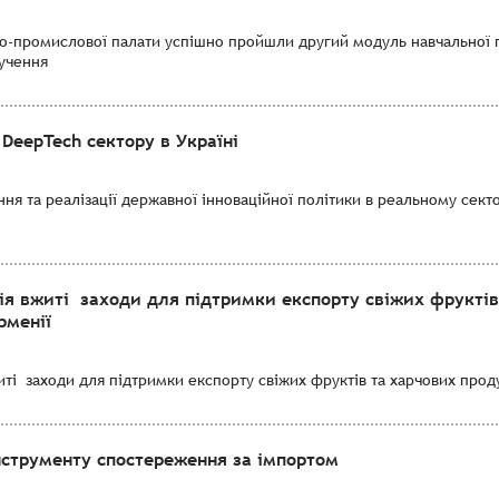
во-промислової палати успішно пройшли другий модуль навчальної 
лучення
DeepTech сектору в Україні
я та реалізації державної інноваційної політики в реальному секто
ія вжиті заходи для підтримки експорту свіжих фруктів
рменії
і заходи для підтримки експорту свіжих фруктів та харчових продук
нструменту спостереження за імпортом