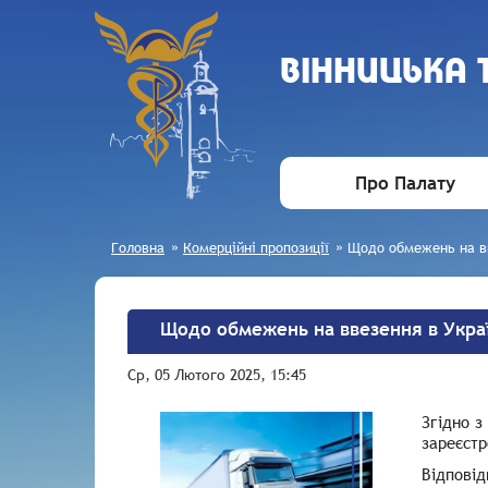
ВIННИЦЬКА
Про Палату
Головна
»
Комерційні пропозиції
»
Щодо обмежень на вв
Щодо обмежень на ввезення в Украї
Ср, 05 Лютого 2025, 15:45
Згідно з
зареєстр
Відповід