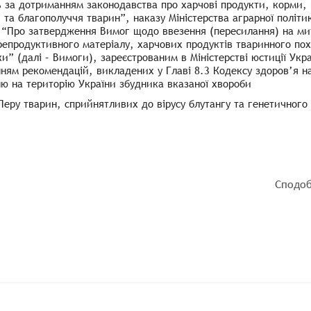
 за дотриманням законодавства про харчові продукти, корми, 
 та благополуччя тварин”, наказу Міністерства аграрної політи
 “Про затвердження Вимог щодо ввезення (пересилання) на ми
репродуктивного матеріалу, харчових продуктів тваринного пох
и” (далі – Вимоги), зареєстрованим в Міністерстві юстиції Укр
нням рекомендацій, викладених у Главі 8.3 Кодексу здоров’я 
ю на територію України збудника вказаної хвороби
еру тварин, сприйнятливих до вірусу блутангу та генетичного 
Сподоб