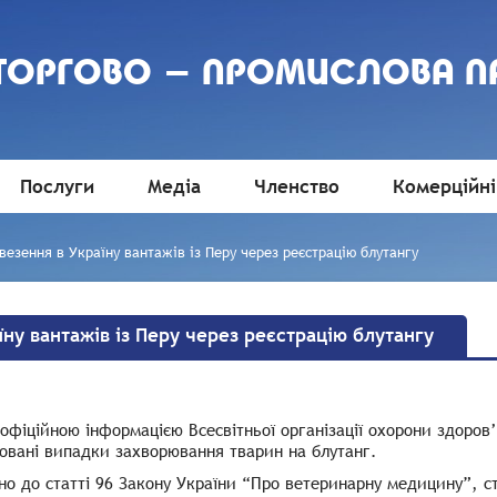
 ТОРГОВО - ПРОМИСЛОВА П
Послуги
Медіа
Членство
Комерційні
езення в Україну вантажів із Перу через реєстрацію блутангу
ну вантажів із Перу через реєстрацію блутангу
 офіційною інформацією Всесвітньої організації охорони здоров
овані випадки захворювання тварин на блутанг.
но до статті 96 Закону України “Про ветеринарну медицину”, с