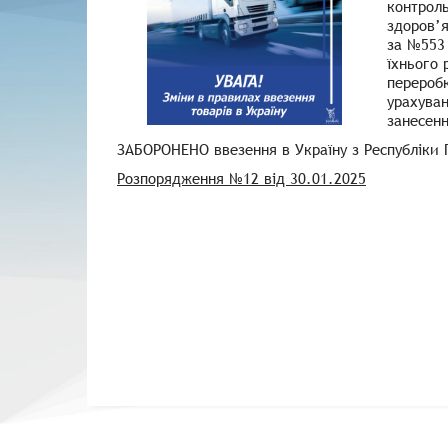
контроль
здоров’я
за №553
їхнього 
переробк
урахува
занесенн
ЗАБОРОНЕНО ввезення в Україну з Республіки П
Розпорядження №12 від 30.01.2025