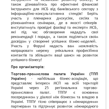
також дізнавайтесь про ефективні фінансові
інструменти для МСБ від банківського сектору з
інформаційно-консультативних стендів! Беріть
участь у пленарних дискусіях, сесіях та
різноманітних семінарах, де в якості спікерів
виступатимуть провідні фахівці та експерти МСБ,
які під час обговорення нададуть свої
рекомендації і поради, а також поділяться своїм
досвідом у створенні успішних бізнес-моделей.
Участь у Форумі надасть вам можливість
напрацювати мережу унікальних професійних
контактів та збільшити ваші шанси на розвиток
успішного бізнесу!
Про організаторів:
Торгово-промислова палата України (ТПП
України)
– найбільша бізнес-асоціація, що
представляє інтереси МСП на всій території
Україні через 25 регіональних торгово-
промислових палат. ТППУ є основним
посередником у діалозі між бізнесом та владою в
Україні. ТППУ тісно співпрацює з міжнародними
партнерами та підтримує розвиток міжнародного