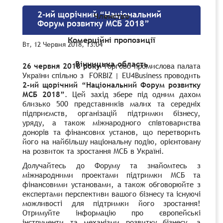
2-ий щорічний “Національний
Членство
Форум розвитку МСБ 2018”
Комерційні пропозиції
Вт, 12 Червня 2018, 13:04
Вінницька область
26 червня 2018 року
Торгово-промислова палата
України спільно з FORBIZ | EU4Business проводить
2-ий щорічний “Національний Форум розвитку
МСБ 2018”
. Цей захід збере під одним дахом
близько 500 представників малих та середніх
підприємств, організацій підтримки бізнесу,
уряду, а також міжнародного співтовариства
донорів та фінансових установ, що перетворить
його на найбільшу національну подію, орієнтовану
на розвиток та зростання МСБ в Україні.
Долучайтесь до Форуму та знайомтесь з
міжнародними проектами підтримки МСБ та
фінансовими установами, а також обговорюйте з
експертами перспективи вашого бізнесу та існуючі
можливості для підтримки його зростання!
Отримуйте інформацію про європейські
інструменти та механізми розвитку бізнесу, а