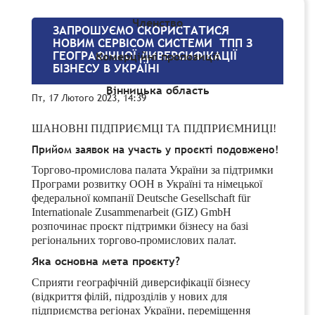
Членство
ЗАПРОШУЄМО СКОРИСТАТИСЯ
НОВИМ СЕРВІСОМ СИСТЕМИ ТПП З
ГЕОГРАФІЧНОЇ ДИВЕРСИФІКАЦІЇ
Комерційні пропозиції
БІЗНЕСУ В УКРАЇНІ
Вінницька область
Пт, 17 Лютого 2023, 14:39
ШАНОВНІ ПІДПРИЄМЦІ ТА ПІДПРИЄМНИЦІ!
Прийом заявок на участь у проєкті подовжено!
Торгово-промислова палата України за підтримки
Програми розвитку ООН в Україні та німецької
федеральної компанії Deutsche Gesellschaft für
Internationale Zusammenarbeit (
GIZ
)
GmbH
розпочинає проєкт підтримки бізнесу на базі
регіональних торгово-промислових палат.
Яка основна мета проєкту?
Сприяти географічній диверсифікації бізнесу
(відкриття філій, підрозділів у нових для
підприємства регіонах України, переміщення