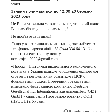
участі.
Заявки приймаються до 12:00 20 березня
2023 року
.
Це Ваша унікальна можливість надати новий шанс
Вашому бізнесу на новому місці
!
Не проґавте свій шанс!
Якщо у вас залишились запитання, звертайтесь за
телефоном гарячої лінії +38 (044) 334 64 13 або
пишіть на електронну пошту
ucciproject.2022@gmail.com
«Проєкт
«
Підтримка інклюзивного економічного
розвитку в Україні шляхом узгодження експортної
стратегії з регіональним розвитком і ЦСР»,
фінансується урядом Німеччини і реалізується
німецькою федеральною компанією
Deutsche
Gesellschaft f
ü
r Internationale Zusammenarbeit
(
GIZ
)
GmbH
у співпраці з Програмою розвитку ООН
(ПРООН) в Україні.»
Версія для друку