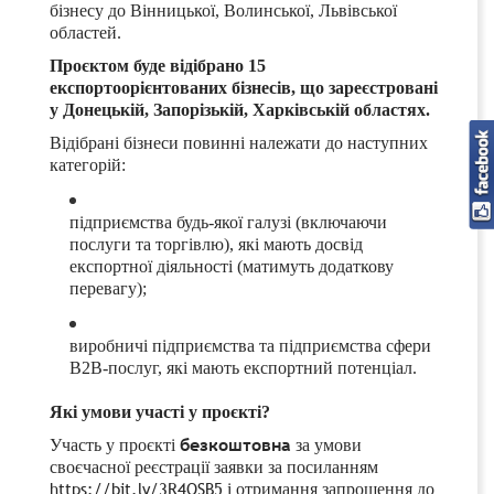
бізнесу до Вінницької, Волинської, Львівської
областей.
Проєктом буде відібрано 15
експортоорієнтованих бізнесів, що зареєстровані
у Донецькій, Запорізькій, Харківській областях.
Відібрані бізнеси повинні належати до наступних
категорій:
підприємства будь-якої галузі (включаючи
послуги та торгівлю), які мають досвід
експортної діяльності (матимуть додаткову
перевагу);
виробничі підприємства та підприємства сфери
B
2
B
-послуг, які мають експортний потенціал.
Які умови участі у проєкті?
безкоштовна
Участь у проєкті
за умови
своєчасної реєстрації заявки за посиланням
https://bit.ly/3R4OSB5
і отримання запрошення до