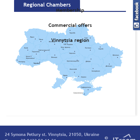
Regional Chambers
Membership
Commercial offers
Чернігів
Луцьк
Vinnytsia region
Суми
Рівне
Київ
Житомир
ТПП України
Біла Церква
Львів
Полтава
Харків
Хмельницький
Тернопіль
Черкаси
Луганськ
Івано-
Вінниця
Франківськ
Кропивницький
Дніпро
Ужгород
Чернівці
Донецьк
Миколаїв
Запоріжжя
Одеса
Херсон
Сімферополь
Севастополь
24 Symona Petlury st. Vinnytsia, 21050, Ukraine
©