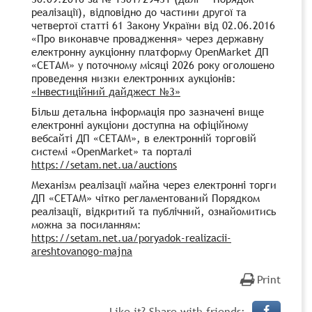
реалізації), відповідно до частини другої та
четвертої статті 61 Закону України від 02.06.2016
«Про виконавче провадження» через державну
електронну аукціонну платформу OpenMarket ДП
«СЕТАМ» у поточному місяці 2026 року оголошено
проведення низки електронних аукціонів:
«Інвестиційний дайджест №3»
Більш детальна інформація про зазначені вище
електронні аукціони доступна на офіційному
вебсайті ДП «СЕТАМ», в електронній торговій
системі «OpenMarket» та порталі
https://setam.net.ua/auctions
Механізм реалізації майна через електронні торги
ДП «СЕТАМ» чітко регламентований Порядком
реалізації, відкритий та публічний, ознайомитись
можна за посиланням:
https://setam.net.ua/poryadok-realizacii-
areshtovanogo-majna
Print
Like it? Share with friends: