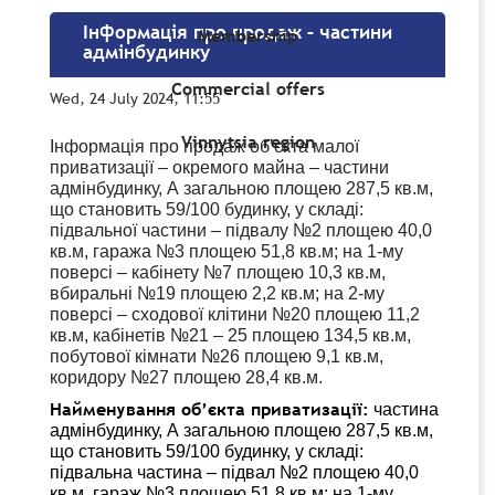
Інформація про продаж – частини
Membership
адмінбудинку
Commercial offers
Wed, 24 July 2024, 11:55
Vinnytsia region
Інформація про продаж об’єкта малої
приватизації – окремого майна – частини
адмінбудинку, А загальною площею 287,5 кв.м,
що становить 59/100 будинку, у складі:
підвальної частини – підвалу №2 площею 40,0
кв.м, гаража №3 площею 51,8 кв.м; на 1-му
поверсі – кабінету №7 площею 10,3 кв.м,
вбиральні №19 площею 2,2 кв.м; на 2-му
поверсі – сходової клітини №20 площею 11,2
кв.м, кабінетів №21 – 25 площею 134,5 кв.м,
побутової кімнати №26 площею 9,1 кв.м,
коридору №27 площею 28,4 кв.м.
Найменування об’єкта приватизації:
частина
адмінбудинку, А загальною площею 287,5 кв.м,
що становить 59/100 будинку, у складі:
підвальна частина – підвал №2 площею 40,0
кв.м, гараж №3 площею 51,8 кв.м; на 1-му