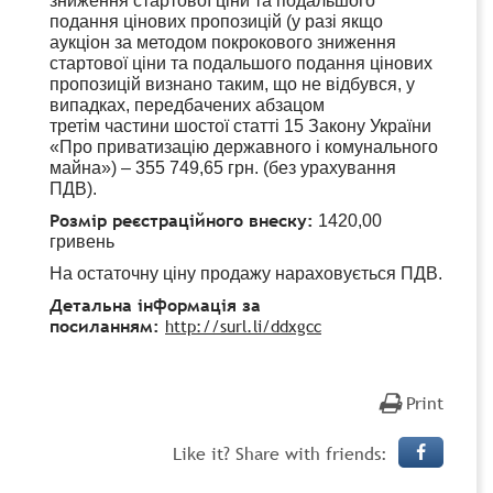
зниження стартової ціни та подальшого
подання цінових пропозицій (у разі якщо
аукціон за методом покрокового зниження
стартової ціни та подальшого подання цінових
пропозицій визнано таким, що не відбувся, у
випадках, передбачених абзацом
третім частини шостої статті 15 Закону України
«Про приватизацію державного і комунального
майна») – 355 749,65 грн. (без урахування
ПДВ).
Розмір реєстраційного внеску:
1420,00
гривень
На остаточну ціну продажу нараховується ПДВ.
Детальна інформація за
посиланням:
http://surl.li/ddxgcc
Print
Like it? Share with friends: