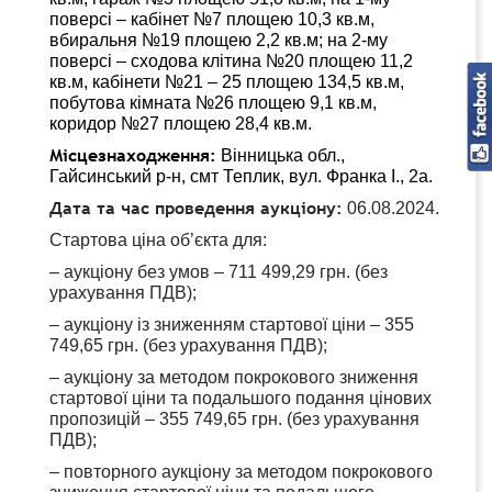
поверсі – кабінет №7 площею 10,3 кв.м,
вбиральня №19 площею 2,2 кв.м; на 2-му
поверсі – сходова клітина №20 площею 11,2
кв.м, кабінети №21 – 25 площею 134,5 кв.м,
побутова кімната №26 площею 9,1 кв.м,
коридор №27 площею 28,4 кв.м.
Місцезнаходження:
Вінницька обл.,
Гайсинський р-н, смт Теплик, вул. Франка І., 2а.
Дата та час проведення аукціону:
06.08.2024.
Стартова ціна об’єкта для:
– аукціону без умов – 711 499,29 грн. (без
урахування ПДВ);
– аукціону із зниженням стартової ціни – 355
749,65 грн. (без урахування ПДВ);
– аукціону за методом покрокового зниження
стартової ціни та подальшого подання цінових
пропозицій – 355 749,65 грн. (без урахування
ПДВ);
– повторного аукціону за методом покрокового