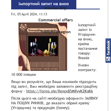
Імпортний запит на вино
Membership
Fri, 05 April 2024, 11:13
Commercial offers
Імпортний
запит із
Vinnytsia region
Угорщини
на вино,
країна
постачання
товару:
Японія
Умови
контракту:
10 000 пляшок
Якщо ви розумієте, що Ваша компанія підходить
під запит, Вам необхідно заповнити реєстраційну
форму –
https://forms.gle/8gogxB5MRyyKZKqK6
Після цього на сайті необхідно оформити ЗАЯВКУ
НА ПОШУК РИНКІВ, де вказати обрані країну
(Угорщина) та продукцію (honey):