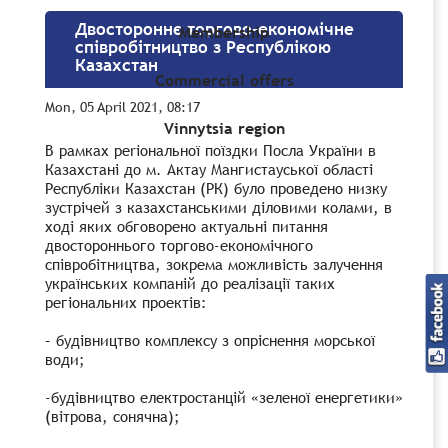
Двостороннє торгово-економічне
Membership
співробітництво з Республікою
Казахстан
Commercial offers
Mon, 05 April 2021, 08:17
Vinnytsia region
В рамках реriональної поїздки Посла України в
Казахстані до м. Актау Мангистауської області
Республіки Казахстан (РК) було проведено низку
зустрічей з казахстанськими діловими колами, в
ході яких обговорено актуальні питання
двостороннього торгово-економічного
співробітництва, зокрема можливість залучення
українських компаній до реалізації таких
регіональних проектів:
– будівництво комплексу з опріснення морської
води;
-будівництво електростанцій «зеленої енергетики»
(вітрова, сонячна);