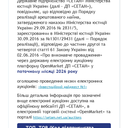
Державне підприємство «СЕТАМ» Міністерства
юстиції України (далі – ДП «СЕТАМ»),
повідомляє, що відповідно до Порядку
реалізації арештованого майна,
затвердженого наказом Міністерства юстиції
України 29.09.2016 № 2831/5,
зареєстрованим в Міністерстві юстиції України
30.09.2016 за №1301/29431 (далі — Порядок
реалізації), відповідно до частини другої та
четвертої статті 61 Закону України від
02.06.2016 «Про виконавче провадження»
через державну електронну аукціонну
платформу OpenMarket ДП «СЕТАМ» у
поточному місяці 2026 року
оголошено проведення низки електронних
аукціонів:
«Інвестиційний дайджест №1»
Більш детальна інформація про зазначені
вище електронні аукціони доступна на
офіційному вебсайті ДП «СЕТАМ», в
електронній торговій системі «OpenMarket» та
порталі
https://setam.net.ua/auctions
ТОП, ТОВ (Код підприємства