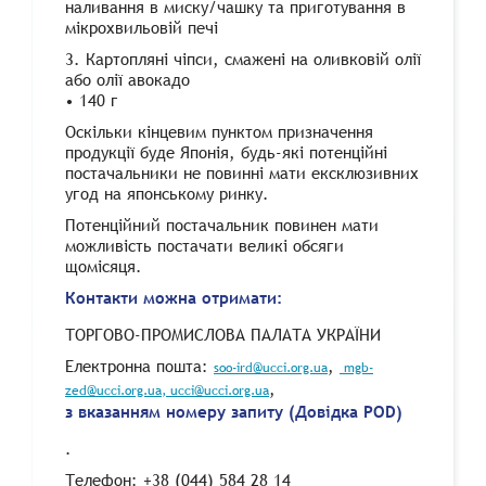
наливання в миску/чашку та приготування в
мікрохвильовій печі
3. Картопляні чіпси, смажені на оливковій олії
або олії авокадо
• 140 г
Оскільки кінцевим пунктом призначення
продукції буде Японія, будь-які потенційні
постачальники не повинні мати ексклюзивних
угод на японському ринку.
Потенційний постачальник повинен мати
можливість постачати великі обсяги
щомісяця.
Контакти можна отримати:
ТОРГОВО-ПРОМИСЛОВА ПАЛАТА УКРАЇНИ
Електронна пошта:
,
soo-ird@ucci.org.ua
mgb-
,
zed@ucci.org.ua
, ucci@ucci.org.ua
з вказанням номеру запиту (Довідка POD)
.
Телефон: +38 (044) 584 28 14