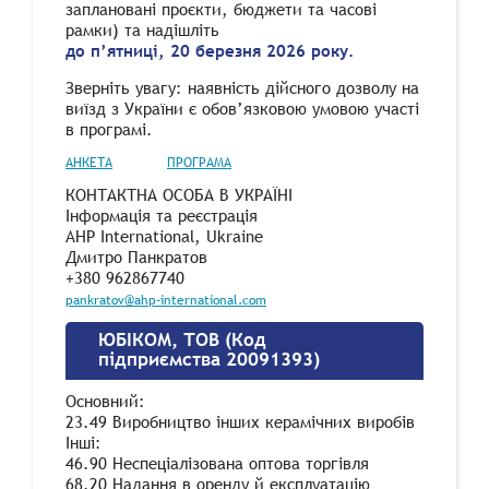
заплановані проєкти, бюджети та часові
рамки) та надішліть
до п’ятниці, 20 березня 2026 року.
Зверніть увагу: наявність дійсного дозволу на
виїзд з України є обов’язковою умовою участі
в програмі.
АНКЕТА
ПРОГРАМА
КОНТАКТНА ОСОБА В УКРАЇНІ
Інформація та реєстрація
AHP International, Ukraine
Дмитро Панкратов
+380 962867740
pankratov@ahp-international.com
ЮБІКОМ, ТОВ (Код
підприємства 20091393)
Основний:
23.49 Виробництво інших керамічних виробів
Інші:
46.90 Неспеціалізована оптова торгівля
68.20 Надання в оренду й експлуатацію