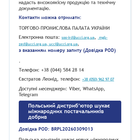
надасть високоякісну продукцію та технічну
документацію.
Контакти можна отримати:
ТОРГОВО-ПРОМИСЛОВА ПАЛАТА УКРАЇНИ
Електронна пошта:
,
soo-ird@ucci.org.ua
mgb-
,
zed@ucci.org.ua
, ucci@ucci.org.ua
з вказанням номеру запиту (Довідка POD)
.
Телефон: +38 (044) 584 28 14
Євстратов Леонід, телефон:
+38 (050) 962 97 07
Доступні месенджери: Viber, WhatsApp,
Telegram
Польський дистриб’ютор шукає
міжнародних постачальників
добрив
Довідка POD:
BRPL20260309013
Польська компанія шукає нових міжнародних