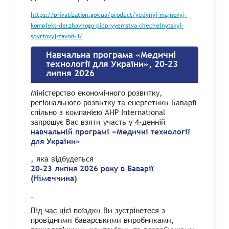
https://privatization.gov.ua/product/yedynyj-majnovyj-
kompleks-derzhavnogo-pidpryyemstva-chechelnytskyj-
spyrtovyj-zavod-3/
Навчальна програма «Медичні
технології для України», 20-23
липня 2026
Міністерство економічного розвитку,
регіонального розвитку та енергетики Баварії
спільно з компанією AHP International
запрошує Вас взяти участь у 4-денній
навчальній програмі «Медичні технології
для України»
, яка відбудеться
20-23 липня 2026 року в Баварії
(Німеччина)
.
Під час цієї поїздки Ви зустрінетеся з
провідними баварськими виробниками,