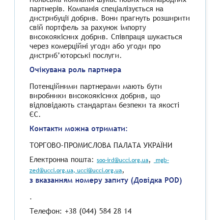
партнерів. Компанія спеціалізується на
дистрибуції добрив. Вони прагнуть розширити
свій портфель за рахунок імпорту
високоякісних добрив. Співпраця шукається
через комерційні угоди або угоди про
дистриб’юторські послуги.
Очікувана роль партнера
Потенційними партнерами мають бути
виробники високоякісних добрив, що
відповідають стандартам безпеки та якості
ЄС.
Контакти можна отримати:
ТОРГОВО-ПРОМИСЛОВА ПАЛАТА УКРАЇНИ
Електронна пошта:
,
soo-ird@ucci.org.ua
mgb-
,
zed@ucci.org.ua
, ucci@ucci.org.ua
з вказанням номеру запиту (Довідка POD)
.
Телефон: +38 (044) 584 28 14