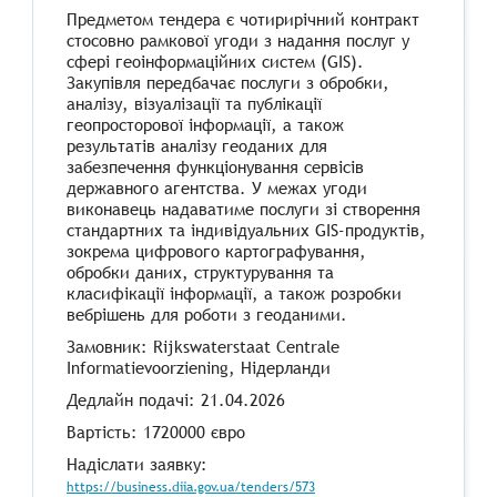
Предметом тендера є чотирирічний контракт
стосовно рамкової угоди з надання послуг у
сфері геоінформаційних систем (GIS).
Закупівля передбачає послуги з обробки,
аналізу, візуалізації та публікації
геопросторової інформації, а також
результатів аналізу геоданих для
забезпечення функціонування сервісів
державного агентства. У межах угоди
виконавець надаватиме послуги зі створення
стандартних та індивідуальних GIS-продуктів,
зокрема цифрового картографування,
обробки даних, структурування та
класифікації інформації, а також розробки
вебрішень для роботи з геоданими.
Замовник: Rijkswaterstaat Centrale
Informatievoorziening, Нідерланди
Дедлайн подачі: 21.04.2026
Вартість: 1720000 євро
Надіслати заявку:
https://business.diia.gov.ua/tenders/573