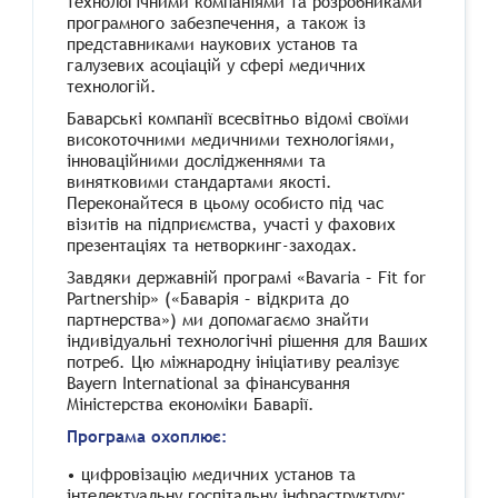
технологічними компаніями та розробниками
програмного забезпечення, а також із
представниками наукових установ та
галузевих асоціацій у сфері медичних
технологій.
Баварські компанії всесвітньо відомі своїми
високоточними медичними технологіями,
інноваційними дослідженнями та
винятковими стандартами якості.
Переконайтеся в цьому особисто під час
візитів на підприємства, участі у фахових
презентаціях та нетворкинг-заходах.
Завдяки державній програмі «Bavaria – Fit for
Partnership» («Баварія – відкрита до
партнерства») ми допомагаємо знайти
індивідуальні технологічні рішення для Ваших
потреб. Цю міжнародну ініціативу реалізує
Bayern International за фінансування
Міністерства економіки Баварії.
Програма охоплює:
• цифровізацію медичних установ та
інтелектуальну госпітальну інфраструктуру;