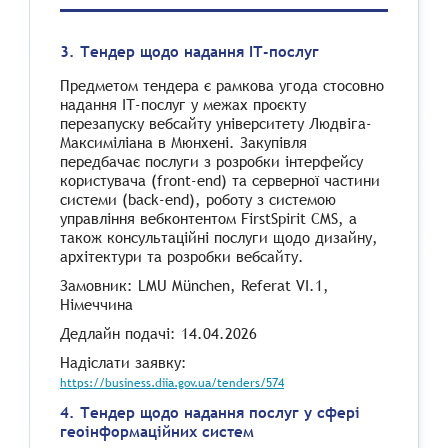
3. Тендер щодо надання ІТ-послуг
Предметом тендера є рамкова угода стосовно
надання ІТ-послуг у межах проєкту
перезапуску вебсайту університету Людвіга-
Максиміліана в Мюнхені. Закупівля
передбачає послуги з розробки інтерфейсу
користувача (front-end) та серверної частини
системи (back-end), роботу з системою
управління вебконтентом FirstSpirit CMS, а
також консультаційні послуги щодо дизайну,
архітектури та розробки вебсайту.
Замовник: LMU München, Referat VI.1,
Німеччина
Дедлайн подачі: 14.04.2026
Надіслати заявку:
https://business.diia.gov.ua/tenders/574
4. Тендер щодо надання послуг у сфері
геоінформаційних систем