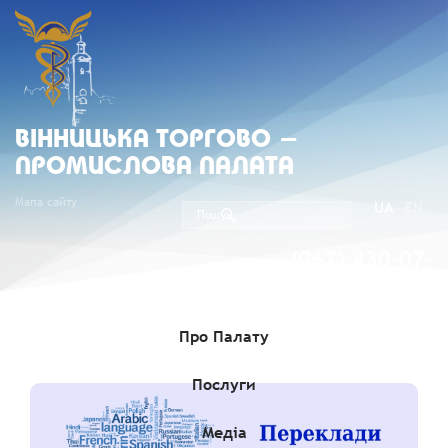
ВIННИЦЬКА ТОРГОВО -
ПРОМИСЛОВА ПАЛАТА
Мапа сайту
UA
EN
(067) 430-07-
05
Про Палату
Послуги
Медіа