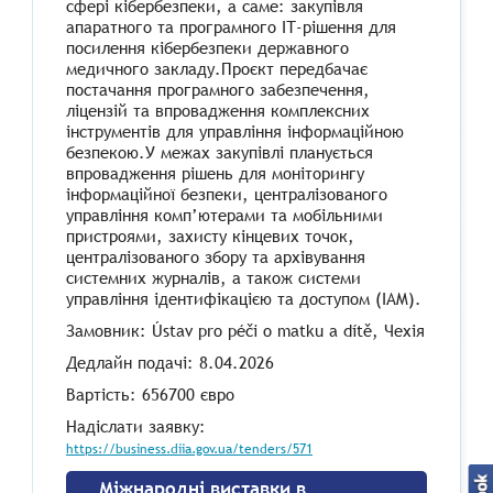
сфері кібербезпеки, а саме: закупівля
апаратного та програмного ІТ-рішення для
посилення кібербезпеки державного
медичного закладу.Проєкт передбачає
постачання програмного забезпечення,
ліцензій та впровадження комплексних
інструментів для управління інформаційною
безпекою.У межах закупівлі планується
впровадження рішень для моніторингу
інформаційної безпеки, централізованого
управління комп’ютерами та мобільними
пристроями, захисту кінцевих точок,
централізованого збору та архівування
системних журналів, а також системи
управління ідентифікацією та доступом (IAM).
Замовник: Ústav pro péči o matku a dítě, Чехія
Дедлайн подачі: 8.04.2026
Вартість: 656700 євро
Надіслати заявку:
https://business.diia.gov.ua/tenders/571
Міжнародні виставки в