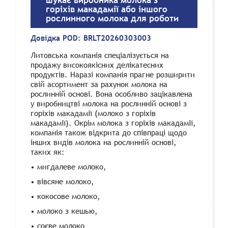
шукає виробника молока з
горіхів макадамії або іншого
рослинного молока для роботи
Довідка POD:
BRLT20260303003
Литовська компанія спеціалізується на
продажу високоякісних делікатесних
продуктів.
Наразі компанія прагне розширити
свій асортимент за рахунок молока на
рослинній основі. Вона особливо зацікавлена ​​
у виробництві молока на рослинній основі з
горіхів макадамії (молоко з горіхів
макадамії). Окрім молока з горіхів макадамії,
компанія також відкрита до співпраці щодо
інших видів молока на рослинній основі,
таких як:
• мигдалеве молоко,
• вівсяне молоко,
• кокосове молоко,
• молоко з кешью,
• соєве молоко