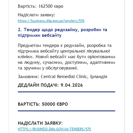
Вартість: 162500 євро
Надіслати заявку:
https://business.diia.gov.ua/tenders/576
2. Тендер щодо редизайну, розробки та
підтримки вебсайту
Предметом тендера є редизайн, розробка та
підтримка вебсайту центральної лікувальної
клініки. Новий вебсайт має бути орієнтованим
на людину, сучасним, доступним, адаптивним
та зручним у обслуговуванні.
Замовник: Central Remedial Clinic, Ірландія
ДЕДЛАЙН ПОДАЧІ: 9.04.2026
ВАРТІСТЬ: 50000 ЄВРО
НАДІСЛАТИ ЗАЯВКУ:
HTTPS://BUSINESS.DIIA.GOV.UA/TENDERS/575