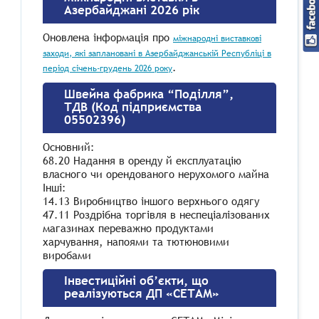
Азербайджані 2026 рік
Оновлена інформація про
міжнародні виставкові
заходи, які заплановані в Азербайджанській Республіці в
.
період січень-грудень 2026 року
Швейна фабрика “Поділля”,
ТДВ (Код підприємства
05502396)
Основний:
68.20 Надання в оренду й експлуатацію
власного чи орендованого нерухомого майна
Інші:
14.13 Виробництво іншого верхнього одягу
47.11 Роздрібна торгівля в неспеціалізованих
магазинах переважно продуктами
харчування, напоями та тютюновими
виробами
Інвестиційні об’єкти, що
реалізуються ДП «СЕТАМ»