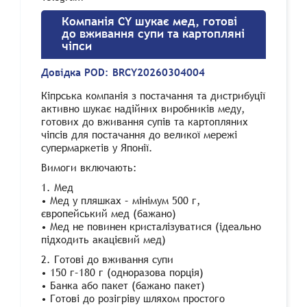
Компанія CY шукає мед, готові
до вживання супи та картопляні
чіпси
Довідка POD:
BRCY20260304004
Кіпрська компанія з постачання та дистрибуції
активно шукає надійних виробників меду,
готових до вживання супів та картопляних
чіпсів для постачання до великої мережі
супермаркетів у Японії.
Вимоги включають:
1. Мед
• Мед у пляшках – мінімум 500 г,
європейський мед (бажано)
• Мед не повинен кристалізуватися (ідеально
підходить акацієвий мед)
2. Готові до вживання супи
• 150 г–180 г (одноразова порція)
• Банка або пакет (бажано пакет)
• Готові до розігріву шляхом простого