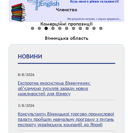
Членство
Комерційні пропозиції
Вінницька область
НОВИНИ
8/8/2026
Експортна екосистема Вінниччини:
об’єднуємо зусилля заради нових
можливостей для бізнесу
3/8/2026
Консультанти Вінницької торгово-промислової
палати пройшли навчальну програму з питань
експорту українських компаній до Японії