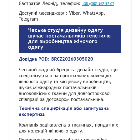
Євстратов Леонід, телефон:
+38 (050) 962 97 07
Доступні месенджери: Viber, WhatsApp,
Telegram
Чеська студія дизайну одягу
шукає постачальників текстилю
для виробництва жіночого
одягу
Довідка POD:
BRCZ20260305020
Чеський модний бренд та дизайн-студія, що
спеціалізується на оригінальних колекціях
жіночого одягу та місцевому виробництві,
шукає міжнародних постачальників
високоякісних тканин для довгострокової
співпраці за договором постачальника.
Технічна специфікація або запитувана
експертиза
Компанія зацікавлена ​​в тканинах, придатних
для колекцій жіночого одягу.
Постачальники повинні мати можливість