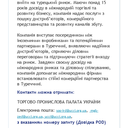
вийти на турецький ринок. Маючи понад 15
років досвіду в міжнародній торгівлі та
розвитку бізнесу, компанія надає послуги з
пошуку дистриб’юторів, комерційного
представництва та розвитку каналів збуту.
Компанія виступає посередником між
іноземними виробниками та потенційними
партнерами в Туреччині, виявляючи надійних
дистриб’юторів, сприяючи діловим
переговорам та підтримуючи стратегії виходу
на ринок. Завдяки своєму досвіду на
міжнародних ринках та діловому спілкуванню,
компанія допомагає міжнародним фірмам
встановлювати стійкі комерційні партнерства
в Туреччині.
Контакти можна отримати:
ТОРГОВО-ПРОМИСЛОВА ПАЛАТА УКРАЇНИ
Електронна пошта:
,
soo-ird@ucci.org.ua
mgb-
,
zed@ucci.org.ua
, ucci@ucci.org.ua
з вказанням номеру запиту (Довідка POD)