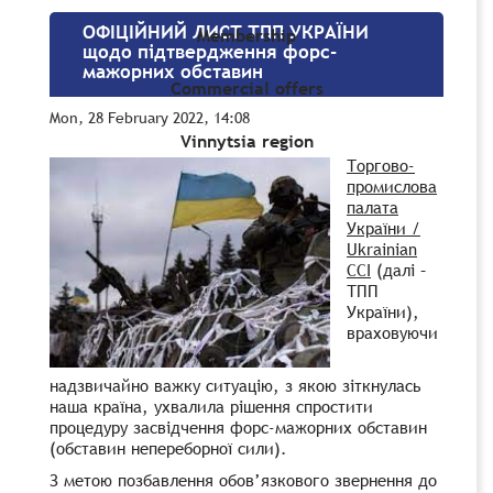
ОФІЦІЙНИЙ ЛИСТ ТПП УКРАЇНИ
Membership
щодо підтвердження форс-
мажорних обставин
Commercial offers
Mon, 28 February 2022, 14:08
Vinnytsia region
Торгово-
промислова
палата
України /
Ukrainian
CCI
(далі –
ТПП
України),
враховуючи
надзвичайно важку ситуацію, з якою зіткнулась
наша країна, ухвалила рішення спростити
процедуру засвідчення форс-мажорних обставин
(обставин непереборної сили).
З метою позбавлення обов’язкового звернення до