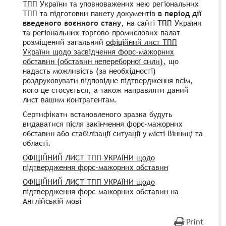
ТПП України та уповноважених нею регіональних
ТПП та підготовки пакету документів
в період дії
введеного воєнного стану
, на сайті ТПП України
та регіональних торгово-промислових палат
розміщений загальний
офіційний лист ТПП
України щодо засвідчення форс-мажорних
обставин (обставин непереборної сили),
що
надасть можливість (за необхідності)
роздруковувати відповідне підтвердження всім,
кого це стосується, а також направляти даний
лист вашим контрагентам.
Сертифікати встановленого зразка будуть
видаватися після закінчення форс-мажорних
обставин або стабілізації ситуації у місті Вінниці та
області.
ОФІЦІЙНИЙ ЛИСТ ТПП УКРАЇНИ щодо
підтвердження форс-мажорних обставин
ОФІЦІЙНИЙ ЛИСТ ТПП УКРАЇНИ щодо
підтвердження форс-мажорних обставин
на
Англійській мові
Print