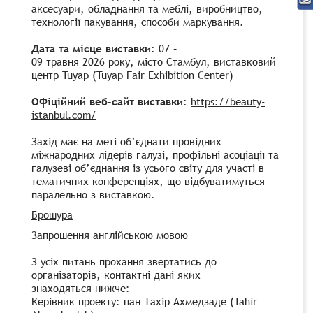
аксесуари,
обладнання та мебл
і, виробництво,
технології пакування, способи маркування.
Дата та місце виставки:
07 –
09 травня 2026 року, місто Стамбул, виставковий
центр Tuyap (Tuyap Fair Exhibition Center)
Офіційний веб-сайт виставки:
https://beauty-
istanbul.com/
Захід має на меті об’єднати провідних
міжнародних лідерів галузі, профільні асоціації та
галузеві об’єднання із усього світу для участі в
тематичних конференціях, що відбуватимуться
паралельно з виставкою.
Брошура
Запрошення англійською мовою
З усіх питань прохання звертатись до
організаторів, контактні дані яких
знаходяться нижче:
Керівник проекту: пан Тахір Ахмедзаде (Tahir