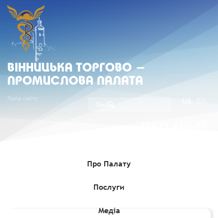
ВIННИЦЬКА ТОРГОВО -
ПРОМИСЛОВА ПАЛАТА
Мапа сайту
UA
EN
(067) 430-07-
05
Про Палату
Послуги
Головна
»
Медіа
»
Міжнародні виставки, ярмарки
»
Виставка BEAUTYISTANBUL 2026, 7-9 травня 2026
Медіа