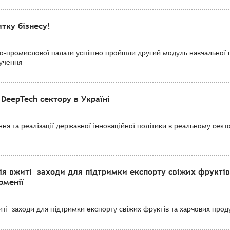
тку бізнесу!
во-промислової палати успішно пройшли другий модуль навчальної 
лучення
DeepTech сектору в Україні
я та реалізації державної інноваційної політики в реальному секто
ія вжиті заходи для підтримки експорту свіжих фруктів
рменії
і заходи для підтримки експорту свіжих фруктів та харчових продук