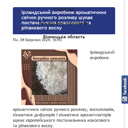
Членство
Ірландський виробник ароматичних
свічок ручного розливу шукає
постачальника кокосового та
Комерційні пропозиції
ріпакового воску
Вінницька область
Пн, 04 Березня 2024, 16:43
Ірландський
виробник
ароматичних свічок ручного розливу, воскоплавів,
кімнатних дифузорів і кімнатних ароматизаторів
шукає європейського постачальника кокосового
та ріпакового воску.