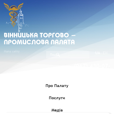
ВIННИЦЬКА ТОРГОВО -
ПРОМИСЛОВА ПАЛАТА
Мапа сайту
UA
EN
(067) 430-07-
05
Про Палату
Послуги
Головна
»
Комерційні пропозиції
»
Ірландський виробник
ароматичних свічок ручного розливу шукає постачальника
кокосового та ріпакового воску
Медіа