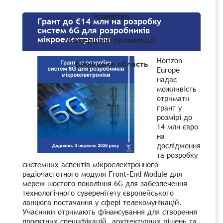
Членство
Грант до €14 млн на розробку
систем 6G для розробників
мікроелектроніки
Комерційні пропозиції
Horizon
Вінницька область
Europe
надає
можливість
отримати
грант у
розмірі до
14 млн євро
на
дослідження
та розробку
системних аспектів мікроелектронного
радіочастотного модуля Front-End Module для
мереж шостого покоління 6G для забезпечення
технологічного суверенітету європейського
ланцюга постачання у сфері телекомунікацій.
Учасники отримають фінансування для створення
проєктних специфікацій, архітектурних рішень та