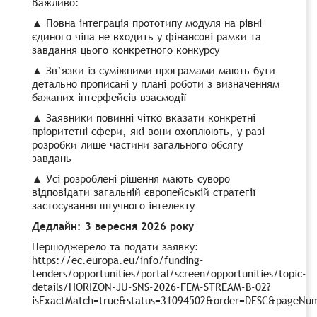
Важливо:
▲ Повна інтеграція прототипу модуля на рівні
єдиного чіпа не входить у фінансові рамки та
завдання цього конкретного конкурсу
▲ Зв’язки із суміжними програмами мають бути
детально прописані у плані роботи з визначенням
бажаних інтерфейсів взаємодії
▲ Заявники повинні чітко вказати конкретні
пріоритетні сфери, які вони охоплюють, у разі
розробки лише частини загального обсягу
завдань
▲ Усі розроблені рішення мають суворо
відповідати загальній європейській стратегії
застосування штучного інтелекту
Дедлайн: 3 вересня 2026 року
Першоджерело та подати заявку:
https://ec.europa.eu/info/funding-
tenders/opportunities/portal/screen/opportunities/topic-
details/HORIZON-JU-SNS-2026-FEM-STREAM-B-02?
isExactMatch=true&status=31094502&order=DESC&pageNum