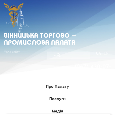
ВIННИЦЬКА ТОРГОВО -
ПРОМИСЛОВА ПАЛАТА
Мапа сайту
UA
EN
(067) 430-07-
05
Про Палату
Послуги
Головна
»
Медіа
»
Гранти, Проєкти, Програми для бізнесу
»
Грант до €14 млн на розробку систем 6G для розробників
мікроелектроніки
Медіа