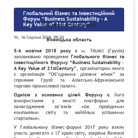
Членство
Глобальний бізнес та інвестиційний
форум “Business Sustainability – A
Key Value of 21st Century”
Комерційні пропозиції
Чт, 16 Серпня 2018, 09:20
Вінницька область
5-6 жовтня 2018 року
в м. Тбілісі (Грузія)
заплановано проведення
Глобального бізнес та
інвестиційного форуму “Business Sustainability –
A Key Value of 21stCentury”
, організатором якого
є організація “Об’єднаних ділових жінок” за
сприяння Грузії та Азіатсько-Африканської
торгово-промислової палати.
Однією з основних цілей форуму є
його
використання у якості платформи для
налагодження зв’язків між провідними
компаніями світу та найбільш успішними
стартапами.
У Глобальному бізнес-форумі 2017 року взяли
участь делегати з 17 країн світу, зокрема Великої