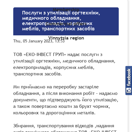
Membership
Послуги з утилізації оргтехніки,
медичного обладнання,
електроприладів, корпусних
Commercial offers
меблів, транспортних засобів
Vinnytsia region
Thu, 05 January 2023, 13:53
ТОВ «ЕКО-ІНВЕСТ ГРУП» надає послуги з
утилізації оргтехніки, медичного обладнання,
електроприладів, корпусних меблів,
транспортних засобів.
Ми приймаємо на переробку застаріле
обладнання, а після виконання робіт – надаємо
документи, що підтверджують його утилізацію,
а також повертаємо кошти за брухт чорних,
кольорових та дорогоцінних металів.
Збирання, транспортування відходів ,надання
актів технічного обстеження ТОВ «ЕКО-ІНВЕСТ