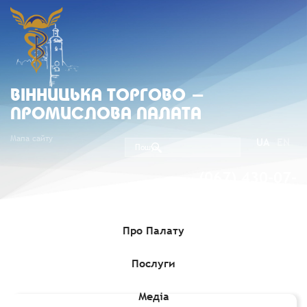
ВIННИЦЬКА ТОРГОВО -
ПРОМИСЛОВА ПАЛАТА
Мапа сайту
UA
EN
(067) 430-07-
05
Про Палату
Послуги
Головна
»
Комерційні пропозиції
»
Єгипетська Компанія "High
Power" пропонує співпрацю
Медіа