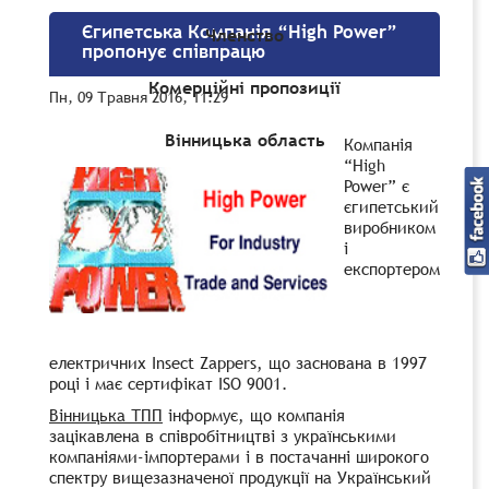
Єгипетська Компанія “High Power”
Членство
пропонує співпрацю
Комерційні пропозиції
Пн, 09 Травня 2016, 11:29
Вінницька область
Компанія
“High
Power” є
єгипетський
виробником
і
експортером
електричних Insect Zappers, що заснована в 1997
році і має сертифікат ISO 9001.
Вінницька ТПП
інформує, що компанія
зацікавлена в співробітництві з українськими
компаніями-імпортерами і в постачанні широкого
спектру вищезазначеної продукції на Український