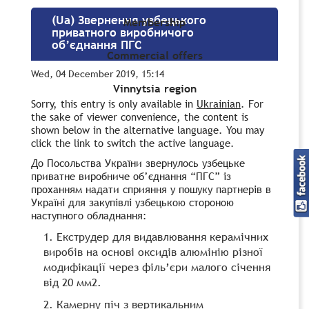
(Ua) Звернення узбецького
Membership
приватного виробничого
об’єднання ПГС
Commercial offers
Wed, 04 December 2019, 15:14
Vinnytsia region
Sorry, this entry is only available in
Ukrainian
. For
the sake of viewer convenience, the content is
shown below in the alternative language. You may
click the link to switch the active language.
До Посольства України звернулось узбецьке
приватне виробниче об’єднання “ПГС” із
проханням надати сприяння у пошуку партнерів в
Україні для закупівлі узбецькою стороною
наступного обладнання:
Екструдер для видавлювання керамічних
виробів на основі оксидів алюмінію різної
модифікації через філь’єри малого січення
від 20 мм2.
Камерну піч з вертикальним