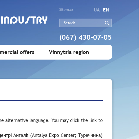
UA
EN
Sitemap
 INDUSTRY
(067) 430-07-05
ercial offers
Vinnytsia region
e alternative language. You may click the link to
ентрі Анталії
(Antalya Expo Center;
Туреччина)