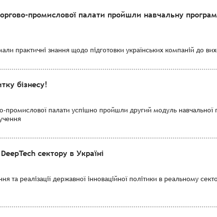
торгово-промислової палати пройшли навчальну програму
мали практичні знання щодо підготовки українських компаній до вихо
тку бізнесу!
во-промислової палати успішно пройшли другий модуль навчальної 
лучення
DeepTech сектору в Україні
я та реалізації державної інноваційної політики в реальному секто