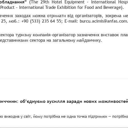
 обладнання”
(The 29th Hotel Equipment – International Hospi
Product – International Trade Exhibition for Food and Beverage
).
начених заходах можна отримати від організаторів, зокрема м
 25, моб.: +90 (533) 235 64 55;
E-mail: burcu.acimis@anfas.com
сектора туризму компанія-організатор зазначених виставок пла
представниками сектора на загальному майданчику.
ниччини: об’єднуємо зусилля заради нових можливостей
о виходив у світ, йому потрібна не одна точка підтримки — потрібн