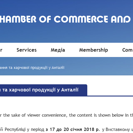
CHAMBER OF COMMERCE AND
r
Services
Медіа
Membership
Comm
ння та харчової продукції у Анталії
та харчової продукції у Анталії
or the sake of viewer convenience, the content is shown below in th
й Республіці у період
з 17 до 20 січня 2018 р.
у Виставкому ц