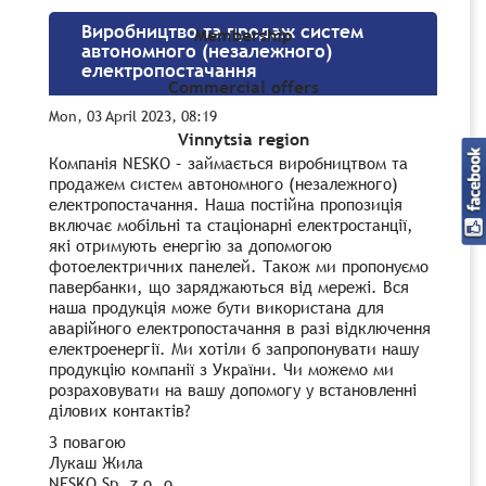
Виробництво та продаж систем
Membership
автономного (незалежного)
електропостачання
Commercial offers
Mon, 03 April 2023, 08:19
Vinnytsia region
Компанія NESKO – займається виробництвом та
продажем систем автономного (незалежного)
електропостачання. Наша постійна пропозиція
включає мобільні та стаціонарні електростанції,
які отримують енергію за допомогою
фотоелектричних панелей. Також ми пропонуємо
павербанки, що заряджаються від мережі. Вся
наша продукція може бути використана для
аварійного електропостачання в разі відключення
електроенергії. Ми хотіли б запропонувати нашу
продукцію компанії з України. Чи можемо ми
розраховувати на вашу допомогу у встановленні
ділових контактів?
З повагою
Лукаш Жила
NESKO Sp. z o. o.