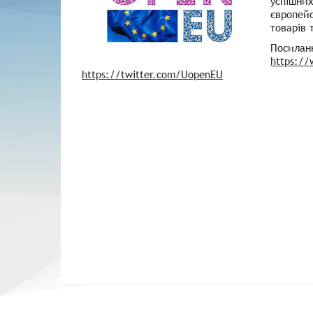
успішних
європей
товарів 
Посиланн
https:/
https://twitter.com/UopenEU