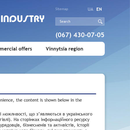
UA
EN
Sitemap
 INDUSTRY
(067) 430-07-05
ercial offers
Vinnytsia region
enience, the content is shown below in the
і можливості, що з’являються в українського
ргівлі). На сторінках інформаційного ресурсу
ядовців, бізнесменів та активістів, історії