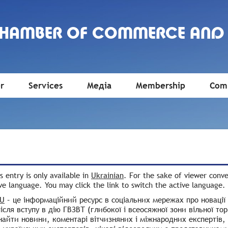
CHAMBER OF COMMERCE AND
r
Services
Медіа
Membership
Comm
is entry is only available in
Ukrainian
. For the sake of viewer conv
ve language. You may click the link to switch the active language.
EU
– це інформаційний ресурс в соціальних мережах про новації 
після вступу в дію ГВЗВТ (глибокої і всеосяжної зони вільної то
айти новини, коментарі вітчизняних і міжнародних експертів, ур