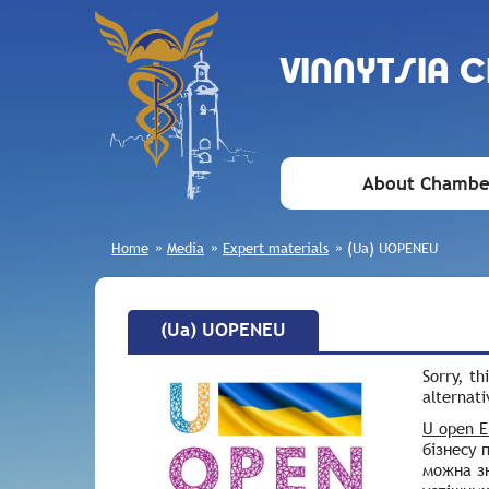
VINNYTSIA 
About Chambe
Home
»
Media
»
Expert materials
»
(Ua) UOPENEU
(Ua) UOPENEU
Sorry, th
alternati
U open 
бізнесу 
можна зн