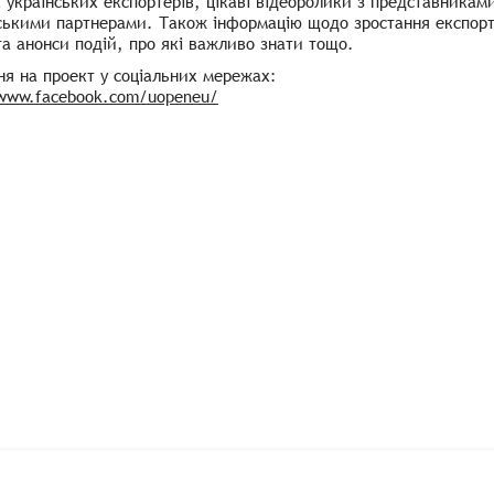
 українських експортерів, цікаві відеоролики з представниками
ськими партнерами. Також інформацію щодо зростання експортн
та анонси подій, про які важливо знати тощо.
я на проект у соціальних мережах:
/www.facebook.com/uopeneu/