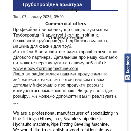
Трубопровідна арматура
Membership
Tue, 02 January 2024, 09:50
Commercial offers
Професійний виробник, що спеціалізується на
Трубопровідній арматурі (коліно, трійник,
Vinnytsia region
безшовний трубопровід). Гідравлічна машина,
машина для фаски для труб.
Ми хотіли б встановити з вами хороші стосунки як
ділового партнера. Детальніше про нашу компанію
ви можете переглянути на нашому веб-сайті:
www.elbow-formingmachine.com
Якщо ви зацікавилися нашими продуктами та
зв’яжетеся з нами, ми готові надіслати вам
детальну інформацію про продукти разом із
конкурентоспроможною ціною. Якщо у вас є ідея
розміру, ми можемо допомогти вам її реалізувати.
***
We are a professional manufacturer of specializing in
Pipe fittings (Elbow, Tee, Seamless pipeline ).
Hydraulic machine,Pipe Fitting Beveling Machine.
We would like to establish a good relationship as a