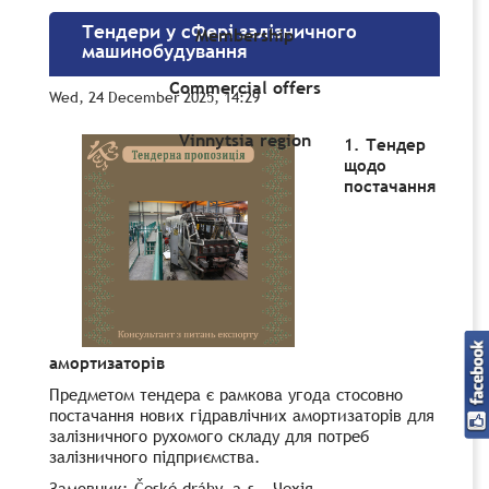
Тендери у сфері залізничного
Membership
машинобудування
Commercial offers
Wed, 24 December 2025, 14:29
Vinnytsia region
1. Тендер
щодо
постачання
амортизаторів
Предметом тендера є рамкова угода стосовно
постачання нових гідравлічних амортизаторів для
залізничного рухомого складу для потреб
залізничного підприємства.
Замовник: České dráhy, a.s., Чехія