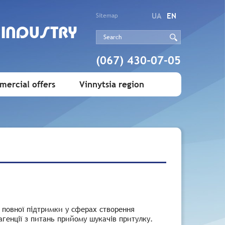
UA
EN
Sitemap
 INDUSTRY
(067) 430-07-05
ercial offers
Vinnytsia region
 повної підтримки у сферах створення
агенції з питань прийому шукачів притулку.