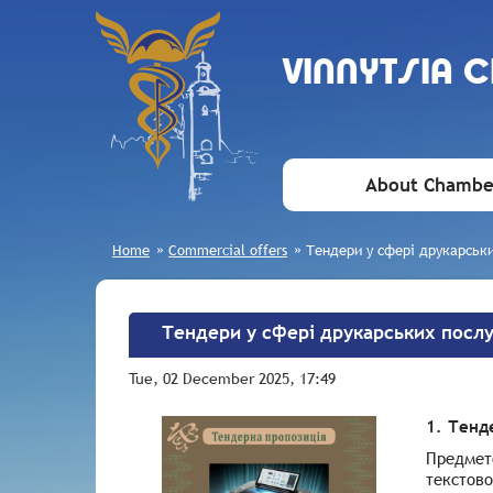
VINNYTSIA 
About Chambe
Home
»
Commercial offers
»
Тендери у сфері друкарськи
Тендери у сфері друкарських послу
Tue, 02 December 2025, 17:49
1. Тенд
Предмето
текстово