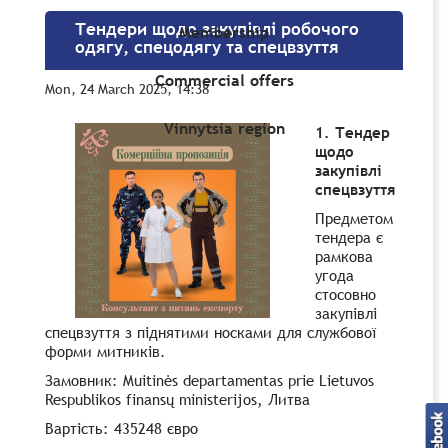
Тендери щодо закупівлі робочого
Membership
одягу, спецодягу та спецвзуття
Commercial offers
Mon, 24 March 2025, 14:38
Vinnytsia region
1. Тендер
щодо
закупівлі
спецвзуття
Предметом
тендера є
рамкова
угода
стосовно
закупівлі
спецвзуття з піднятими носками для службової
форми митників.
Замовник: Muitinės departamentas prie Lietuvos
Respublikos finansų ministerijos, Литва
Вартість: 435248 євро