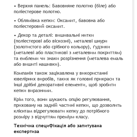
• Верхня панель: Бавовняне полотно (біле) або
поліестерове полотно.
• Облямівка кепки: Оксамит, бавовна або
поліестеровий оксамит.
• Декор та деталі: вишивальні нитки
(поліестерові або віскозні), металеві шнури
(золотистого або срібного кольору), ґудзики
(металеві або пластикові з металевим покриттям)
та емблеми чи знаки розрізнення (металева емаль
або вишиті нашивки).
Компанія також зацікавлена ​​у використанні
ювелірних виробів, таких як головні прикраси та
інші дрібні декоративні елементи, щоб зробити
кепки виразними.
Крім того, вони шукають опцію регулювання,
приховану на задній частині кепки, що дозволить
клієнтам відрегулювати кепку до потрібного
розміру з відчуттям преміум-класу.
Технічна специфікація або запитувана
експертиза