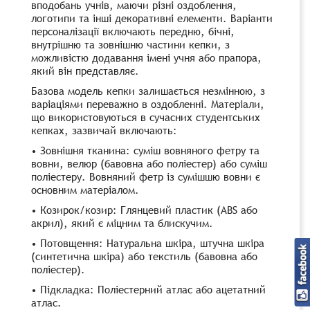
вподобань учнів, маючи різні оздоблення,
логотипи та інші декоративні елементи. Варіанти
персоналізації включають передню, бічні,
внутрішню та зовнішню частини кепки, з
можливістю додавання імені учня або прапора,
який він представляє.
Базова модель кепки залишається незмінною, з
варіаціями переважно в оздобленні. Матеріали,
що використовуються в сучасних студентських
кепках, зазвичай включають:
• Зовнішня тканина: суміш вовняного фетру та
вовни, велюр (бавовна або поліестер) або суміш
поліестеру. Вовняний фетр із сумішшю вовни є
основним матеріалом.
• Козирок/козир: Глянцевий пластик (ABS або
акрил), який є міцним та блискучим.
• Потовщення: Натуральна шкіра, штучна шкіра
(синтетична шкіра) або текстиль (бавовна або
поліестер).
• Підкладка: Поліестерний атлас або ацетатний
атлас.