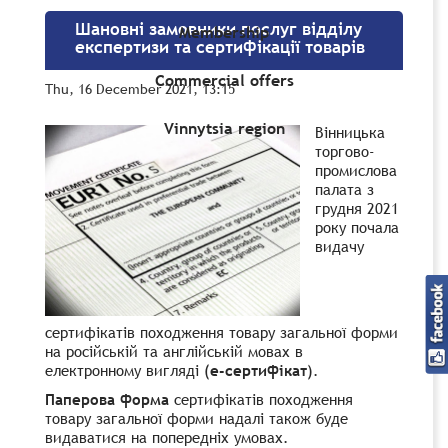
Шановні замовники послуг відділу
Membership
експертизи та сертифікації товарів
Commercial offers
Thu, 16 December 2021, 13:15
Vinnytsia region
Вінницька
торгово-
промислова
палата з
грудня 2021
р
оку
п
очала
видачу
сертифікатів походження товару загальної форми
на
російській та англійській мовах в
електронному
вигля
ді (
е-сертифікат
).
Паперова форма
сертифікатів походження
товару загальної форми
надал
і
також
буде
видаватися на попередніх умовах.