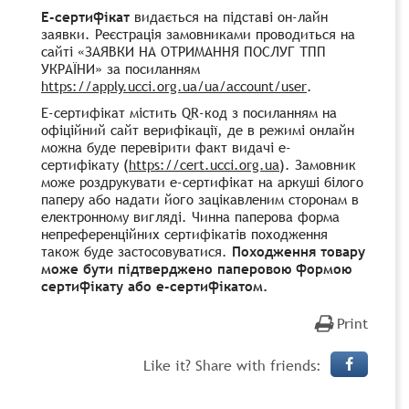
Е-сертифікат
видається на підставі он-лайн
заявки. Реєстрація замовниками проводиться на
сайт
і
«ЗАЯВКИ НА ОТРИМАННЯ ПОСЛУГ ТПП
УКРАЇНИ»
за посиланням
https://apply.ucci.org.ua/ua/account/user
.
Е-сертифікат містить
QR
-код з посиланням на
офіційний
сайт
верифікації
,
де в режим
і онлайн
можна буде перевірити факт видачі е-
сертифікату (
https://cert.ucci.org.ua
). Замовник
може роздрукувати е-сертифікат на аркуші білого
паперу або надати його зацікавленим сторонам в
електронному
вигля
ді. Чинна паперова форма
непреференційних сертифікатів походження
також буде застосовуватися.
Походження товару
може бути підтверджено паперовою формою
сертифікату або е-сертифікатом.
Print
Like it? Share with friends: